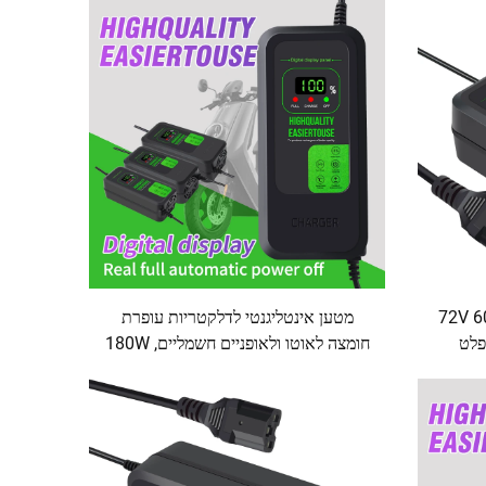
מטענים ל72V 60V 48V 30AH 20AH
מטען אינטליגנטי לדלקטריות עופרת
פלט
חומצה לאוטו ולאופניים חשמליים, 180W
ציאת DC לאופניים
60V 30-32AH, עם מסך תצוגה דיגיטלי
ויציאות AC/DC