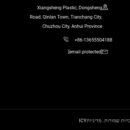
Xiangsheng Plastic, Dongsheng
Road, Qinlan Town, Tianchang City,
Chuzhou City, Anhui Province
+86-13655504188
[email protected]
מדיניותICY