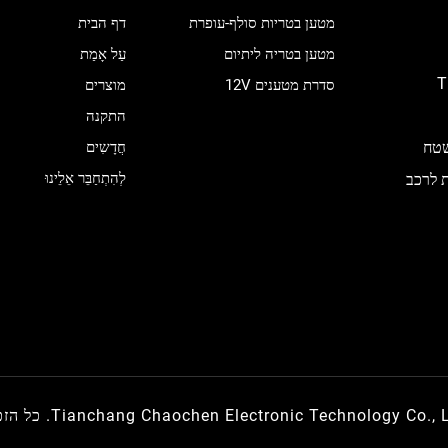
מטען בטריות סולף-עופרת
דף הבית
מטען בטריה ליתיום
עַל אָמַת
T
סדרת מטענים 12V
מוצרים
התקנה
OEM/O, מפעל בשטח
חֲדָשִים
לְהִתְחַבֵּר אֵלֵינוּ
ת לרכב