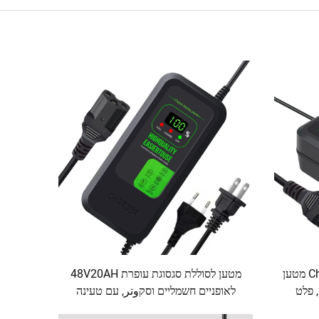
Chaochenben Smart 48V20AH מטען
מטען לסוללת סגסוגת עופרת 48V20AH
 פלט
לאופניים חשמליים וסקوتر, עם טעינה
הירה, הגנה
מהירה של 80W ומסך תצוגה דיגיטלי