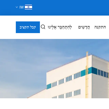
IW
התקנה
חֲדָשִים
לְהִתְחַבֵּר אֵלֵינוּ
קבל תקציב