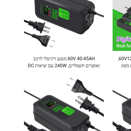
מטען לאופנוע двух גלגלים 60V12AH,
60V 40-45AH מטען דיגיטלי לרכב
 מסוג
ואופניים חשמליים, 240W עם יציאות DC
ה
ו-AC, חומר ABS