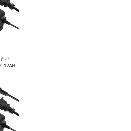
2AH
עופרת