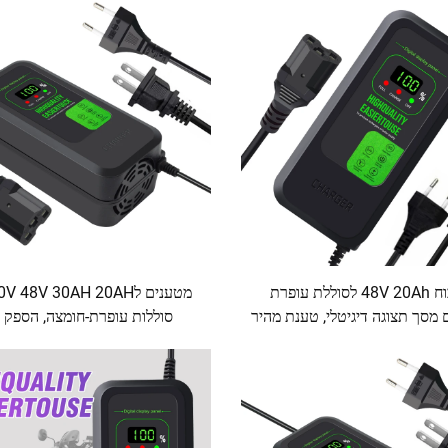
AC ו-DC
מפני טעינה יתר
ספק כוח 48V 20Ah לסוללת עופרת
מסך תצוגה דיגיטלי, טענת מהיר
סוללות עופרת-חומצה, הספק 
נת סוללה של סקוטר חשמלי
120W/180W, י
חשמליים ורכב דו-גלגלי