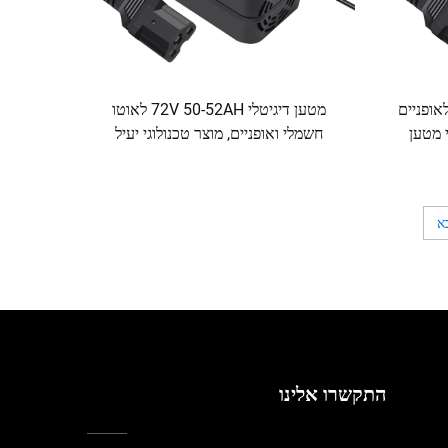
 אוטו ריקש 48V30-35AH לאופניים
מטען דיגיטלי 72V 50-52AH לאוטו
שמלי מטען
חשמלי ואופניים, מוצר טכנולוגי יעיל
במיוחד מבוסס סוללות עופרת-חומצה
א
התקשרו אלינו