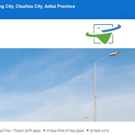
g City, Chuzhou City, Anhui Province
>
>
בית>
מוצרים
מטען בטריות סולף-עופרת
מטען לרכב חשמלי - מודל עם