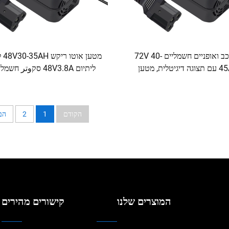
מטען רכב ואופניים חשמליים 72V 40-
מטען
45AH45 עם תצוגה דיגיטלית, מטען
ליתיום 48V3.8A סקوتر ח
סוללות עופרת-חומצה עם יציאות AC &
סוללה 3 אמפר
DC
הקודם
1
2
הב
המוצרים שלנו
קישורים מהירים