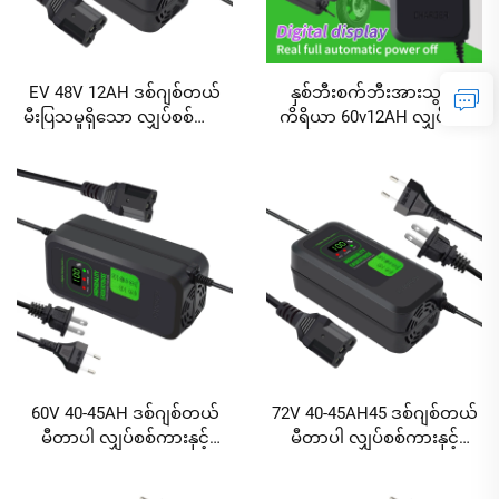
EV 48V 12AH ဒစ်ဂျစ်တယ်
နှစ်ဘီးစက်ဘီးအားသွင်း
မီးပြသမှုရှိသော လျှပ်စစ်ကား
ကိရိယာ 60v12AH လျှပ်စစ်
ဘက်ထရီအားသွင်းကိရိယာ
စက်ဘီး ခေါင်းမဲဘက်ထရီအား
12V DC လျှပ်စစ်စက်ဘီးအား
သွင်းကိရိယာ မီးပြသမှုဖြစ်
သွင်းကိရိယာ ဒစ်ဂျစ်တယ်မီးပြ
သော မျက်နှာပြင်ပါရှိ
သမှုရှိသော ခေါင်းမဲဘက်ထရီ
အားသွင်းကိရိယာ
60V 40-45AH ဒစ်ဂျစ်တယ်
72V 40-45AH45 ဒစ်ဂျစ်တယ်
မီတာပါ လျှပ်စစ်ကားနှင့်
မီတာပါ လျှပ်စစ်ကားနှင့်
စက်ဘီးအားသွင်းကိရိယာ
စက်ဘီးအားသွင်းကိရိယာ
240W ထွက်အား DC နှင့် AC
ခေါင်းတိုက်ဘက်ထရီအားသွင်း