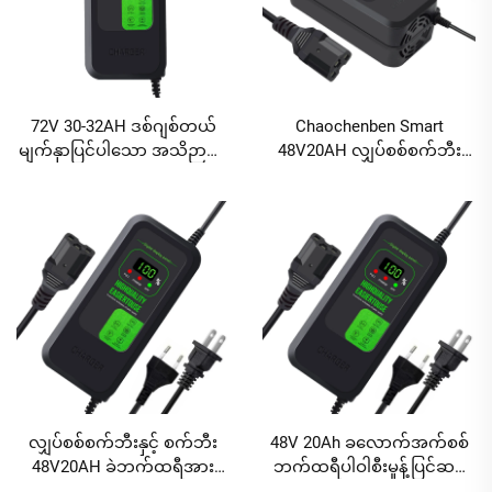
72V 30-32AH ဒစ်ဂျစ်တယ်
Chaochenben Smart
မျက်နှာပြင်ပါသော အသိဉာဏ်
48V20AH လျှပ်စစ်စက်ဘီး
ရှိ ပလ့ဆ်အားသွင်းကိရိယာ၊
အားသွင်းကိရိယာ၊ ဖန်သားပြင်
လျှပ်စစ်ကားနှင့် စက်ဘီးအား
ပါ၊ 2.8A ထွက်ရှိမှု၊ ABS
သွင်းကိရိယာ၊ ခဲအက်စစ်အား
ပစ္စည်း၊ မြန်အားသွင်းခြင်း၊
သွင်းကိရိယာ AC နှင့် DC ပေါ်
အလွန်အကျွံအားသွင်းခြင်းကာ
တ်များပါ
ကွယ်မှု
လျှပ်စစ်စက်ဘီးနှင့် စက်ဘီး
48V 20Ah ခလောက်အက်စစ်
48V20AH ခဲဘက်ထရီအား
ဘက်ထရီပါဝါစီးမှုန့်ပြင်ဆင်
သွင်းကိရိယာ 80W မြန်အား
ကိရိယာ (ဒစ်ဂျစ်တယ်