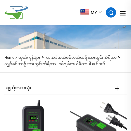
MY
>
>
Home >
ထုတ်ကုန်များ
လက်ခံအက်စစ်ဘက်ထရီ အားသွင်းကိရိယာ
လျှပ်စစ်ယာဉ် အားသွင်းကိရိယာ - ဒစ်ဂျစ်တယ်မီတာပါ မော်ဒယ်
ပစ္စည်းအားလုံး