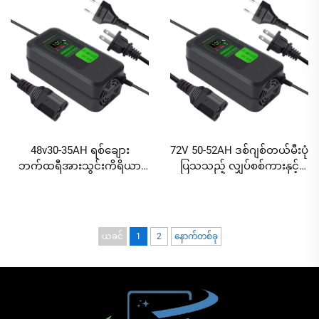
ပေါ်တာများဖြင့် ABS ပစ္စည်း
ကိရိယာ AC နှင့် DC ပေါ်တာ
များဖြင့်
48v30-35AH ရစ်ချေား
72V 50-52AH ဒစ်ဂျစ်တယ်မီးပုံ
ဘက်ထရီအားသွင်းကိရိယာ
ပြသသည့် လျှပ်စစ်ကားနှင့်
Bike Litium 48V3.8A E-bike
စက်ဘီးအားသွင်းကိရိယာ၊
လျှပ်စစ်စက်ဘီး 3amp
အဆင့်မြင့်ထိရောက်မှုရှိသော
ဘက်ထရီအားသွင်းကိရိယာ
ခေါင်းမဲ့နည်းပညာထုတ်ကုန်
ယခင်
1
2
နောက်တစ်ခု