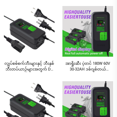
သွင်းခြင်းနှင့် ဒစ်ဂျစ်တယ်ဖန်
မျက်နှာပြင်ပါ) အမြန်အားသွင်း
သားပြင်ပါ
လျှပ်စစ်စကူတာဘက်ထရီအား
သွင်းကိရိယာ
လျှပ်စစ်စက်ဘီးများနှင့် ဘီးနှစ်
အာရှိုးဆီး ပဲ့တင် 180W 60V
ဘီးတပ်ယာဉ်များအတွက် DC
30-32AH ဒစ်ဂျစ်တယ်
ပေါ်တာဖြင့် 48V 60V 72V
မျက်နှာပြင်ပါ လျှပ်စစ်ကားနှင့်
20AH 30AH ခေါင်းမဲ့ဘက်ထရီ
စက်ဘီးအတွက် ခဲအက်ဆစ်
များအတွက် 120W/180W
ဘက်ထရီ ချာဂျာ AC/DC
အထွက်ပါဝါပါသော ဘက်ထရီ
ပေါ်(ဒ်)များဖြင့်
အားသွင်းကိရိယာများ