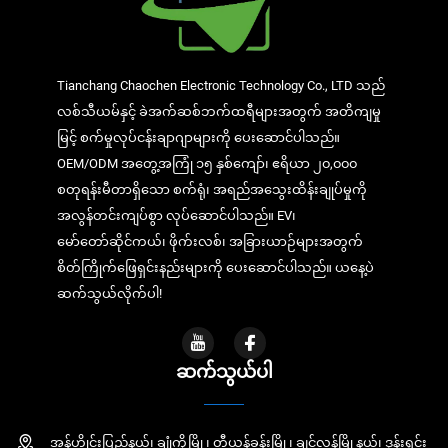
Tianchang Chaochen Electronic Technology Co., LTD သည်
လစ်သီယမ်နှင့် ခဲအက်ဆစ်ဘက်ထရီများအတွက် အတိကျမှု
မြင့် စက်မှုလုပ်ငန်းချာဂျာများကို ပေးဆောင်ပါသည်။
OEM/ODM အတွေ့အကြုံ ၁၅ နှစ်ကျော်၊ ဧရိယာ ၂၀,၀၀၀
စတုရန်းမီတာရှိသော စက်ရုံ၊ အရည်အသွေးထိန်းချုပ်မှုကို
အလွန်တင်းကျပ်စွာ လုပ်ဆောင်ပါသည်။ EV၊
မော်တော်ဆိုင်ကယ်၊ ဖိုက်းလစ်၊ အခြားယာဉ်များအတွက်
စိတ်ကြိုက်ဖြေရှင်းနည်းများကို ပေးဆောင်ပါသည်။ ယနေ့ပဲ
ဆက်သွယ်လိုက်ပါ!
ဆက်သွယ်ပါ
အန်ဟွိုင်းပြည်နယ်၊ ချုံကို့မြို့၊ တီယန်ခန်းမြို့၊ ချင်လန်မြို့နယ်၊ ဒုန်းရှင်း