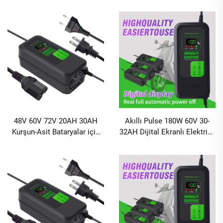
Dijital Ekran ile
Elektrikli Scooter Akü Şarj
Cihazı
48V 60V 72V 20AH 30AH
Akıllı Pulse 180W 60V 30-
Kurşun-Asit Bataryalar için
32AH Dijital Ekranlı Elektrikli
Şarj Cihazları 120W/180W
Araç ve Bisiklet Kurşun Asitli
Çıkış Gücü Elektrikli
Akü Şarj Cihazı AC/DC
Bisikletler ve İki Tekerlekli
Bağlantı Noktaları ile
Taşıtlar için DC Bağlantı
Noktası