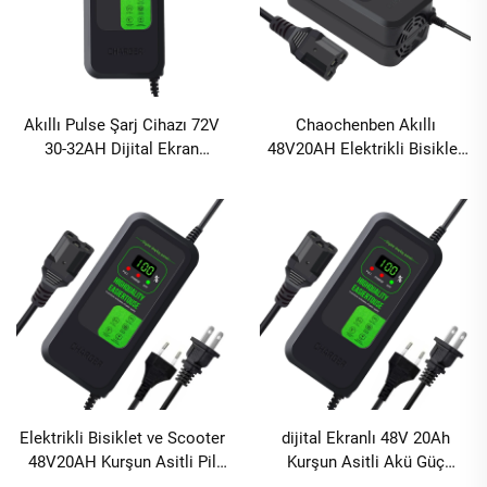
Akıllı Pulse Şarj Cihazı 72V
Chaochenben Akıllı
30-32AH Dijital Ekran
48V20AH Elektrikli Bisiklet
Elektrikli Araç ve Bisiklet
Şarj Cihazı Ekranlı 2.8A Çıkış
Şarj Cihazı Kurşun Asit Şarj
ABS Malzeme Hızlı Şarj Aşırı
Aleti AC ve DC Bağlantı
Şarj Korumalı
Noktaları
Elektrikli Bisiklet ve Scooter
dijital Ekranlı 48V 20Ah
48V20AH Kurşun Asitli Pil
Kurşun Asitli Akü Güç
Şarj Cihazı 80W Hızlı Şarj ve
Kaynağı Adaptörü Hızlı Şarj