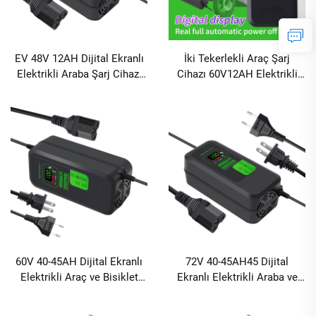
EV 48V 12AH Dijital Ekranlı
İki Tekerlekli Araç Şarj
Elektrikli Araba Şarj Cihazı
Cihazı 60V12AH Elektrikli
12V DC Elektrikli Bisiklet
Bisiklet Kurşun-Asit Pil Şarj
Şarj Cihazı Dijital Ekranlı
Cihazı Ekranlı
Kurşun-Asit Elektrikli Araç
60V 40-45AH Dijital Ekranlı
72V 40-45AH45 Dijital
Elektrikli Araç ve Bisiklet
Ekranlı Elektrikli Araba ve
Şarj Cihazı 240W Çıkış Gücü
Bisiklet Şarj Cihazı AC ve DC
ile DC ve AC Bağlantı
Bağlantılı Kurşun Asit Şarj