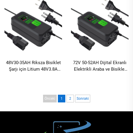
Noktaları ABS Malzeme
Cihazı
48V30-35AH Riksza Bisiklet
72V 50-52AH Dijital Ekranlı
Şarjı için Litium 48V3.8A
Elektrikli Araba ve Bisiklet
Elektrikli Bisiklet 3 amper Pil
Şarj Cihazı Yüksek Verimli
Şarj Cihazı
Kurşun-Asit Teknoloji Ürünü
Önceki
1
2
Sonraki