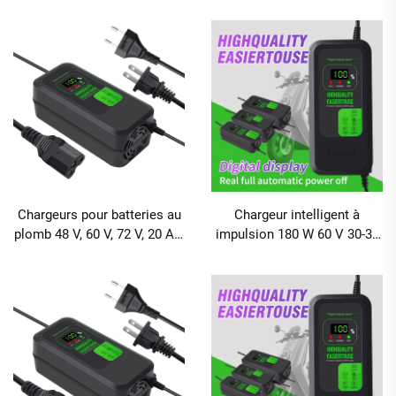
avec charge rapide 80 W et
numérique, chargeur rapide
écran d'affichage numérique
pour batterie de scooter
électrique
Chargeurs pour batteries au
Chargeur intelligent à
plomb 48 V, 60 V, 72 V, 20 Ah,
impulsion 180 W 60 V 30-32
30 Ah, puissance de sortie
AH avec affichage
120 W / 180 W, port DC pour
numérique, pour voiture et
vélos électriques et deux-
vélo électriques, batterie au
roues
plomb, avec ports CA/CC