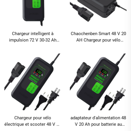
Chargeur intelligent à
Chaochenben Smart 48 V 20
impulsion 72 V 30-32 Ah
AH Chargeur pour vélo
avec affichage numérique
électrique avec écran
pour voiture et vélo
d'affichage, sortie 2,8 A,
électrique, chargeur pour
matériau ABS, charge rapide,
batterie au plomb avec ports
protection contre la
CA et CC
surcharge
Chargeur pour vélo
adaptateur d'alimentation 48
électrique et scooter 48 V 20
V 20 Ah pour batterie au
AH pour batterie au plomb
plomb avec écran