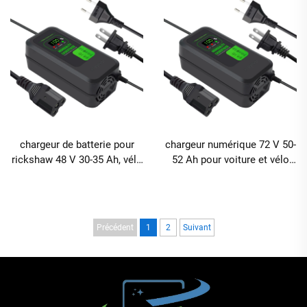
avec ports CC et CA, en
et CC
matériau ABS
chargeur de batterie pour
chargeur numérique 72 V 50-
rickshaw 48 V 30-35 Ah, vélo
52 Ah pour voiture et vélo
électrique en litium 48 V 3,8
électriques, produit
A, scooter électrique,
technologique haute
chargeur de batterie 3 amp
efficacité pour batteries au
plomb
Précédent
1
2
Suivant