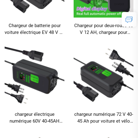
Chargeur de batterie pour
Chargeur pour deux-roues 60
voiture électrique EV 48 V 12
V 12 AH, chargeur pour
AH avec affichage
batterie de vélo électrique au
numérique, chargeur pour
plomb avec écran d'affichage
vélo électrique 12 V CC,
affichage numérique, outil
électrique au plomb
chargeur électrique
chargeur numérique 72 V 40-
numérique 60V 40-45AH
45 Ah pour voiture et vélo
pour voiture et vélo,
électriques, chargeur à
puissance de sortie 240W
accumulation avec ports CA