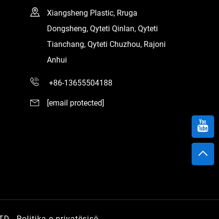
Xiangsheng Plastic, Rruga
Dongsheng, Qyteti Qinlan, Qyteti
Tianchang, Qyteti Chuzhou, Rajoni
Anhui
+86-13655504188
[email protected]
LTD.
Politika e privatësisë