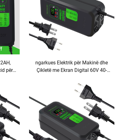
12AH,
ngarkues Elektrik për Makinë dhe
id për
Çikletë me Ekran Digital 60V 40-
kran
45AH, Fuqi Daljeje 240W me Porte
DC & AC, Material ABS