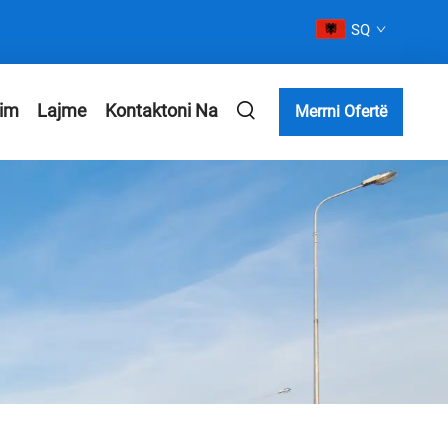
SQ
kim
Lajme
Kontaktoni Na
Merrni Ofertë