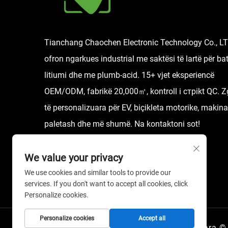
Tianchang Chaochen Electronic Technology Co., L
ofron ngarkues industrial me saktësi të lartë për bat
litiumi dhe me plumb-acid. 15+ vjet eksperiencë
OEM/ODM, fabrikë 20,000㎡, kontroll i стрikt QC. Z
të personalizuara për EV, biçikleta motorike, makina
paletash dhe më shumë. Na kontaktoni sot!
We value your privacy
We use cookies and similar tools to provide our
services. If you don't want to accept all cookies, click
Personalize cookies.
Personalize cookies
Accept all
Të drejtat e rezervuara 