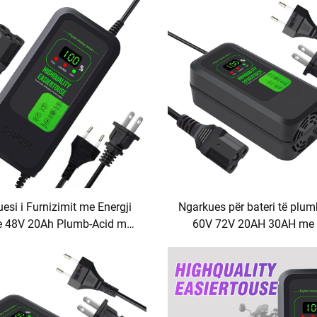
s Plumb-Kuqiz me Porte AC
Material ABS, Ngarkim i Sh
& DC
Mbrojtje kundër Ngarkimi
Tejkaluar
esi i Furnizimit me Energji
Ngarkues për bateri të plum
ie 48V 20Ah Plumb-Acid me
60V 72V 20AH 30AH me 
igital, Ngarkues Baterie për
daljeje 120W/180W port D
er Elektrik me Ngarkim të
biçikleta elektrike dhe dy-r
Shpejtë