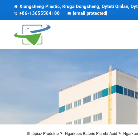
Xiangsheng Plastic, Rruga Dongsheng, Qyteti Qinlan, Qyt
+86-13655504188
[email protected]
>
>
Shtëpia>
Produkte
Ngarkues Baterie Plumbi-Acid
Ngarkues