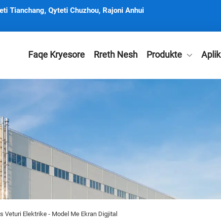
eti Tianchang, Qyteti Chuzhou, Rajoni Anhui
Faqe Kryesore
Rreth Nesh
Produkte
Apli
 Veturi Elektrike - Model Me Ekran Digjital