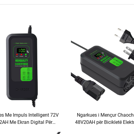
s Me Impuls Intelligent 72V
Ngarkues i Mençur Chaoc
2AH Me Ekran Digital Për
48V20AH për Bicikletë Elekt
inë & Bicikletë Elektrike
Ekran Shfaqjeje, Dalje 2