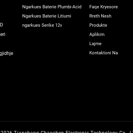
Ngarkues Baterie Plumbi-Acid
Faqe Kryesore
Ngarkues Baterie Litiumi
Rreth Nesh
TD
ngarkues Serike 12v
Produkte
eri
Aplikim
Lajme
Kontaktoni Na
gjidhje
© 2026 Tianchang Chaochen Electronic Technology Co., 