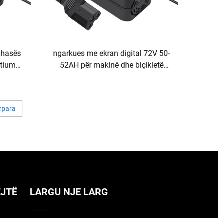
kshasës
ngarkues me ekran digital 72V 50-
itium
52AH për makinë dhe biçikletë
Skuter
elektrike, produkt me teknologji të
ie
avancuar të baterisë të plumbit me
eficiencë të lartë
rpara
EJTË
LARGU NJE LARG