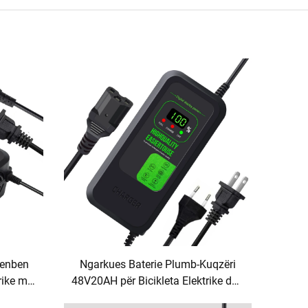
henben
Ngarkues Baterie Plumb-Kuqzëri
rike me
48V20AH për Bicikleta Elektrike dhe
.8A,
Skuter me Ngarkim të Shpejtë 80W