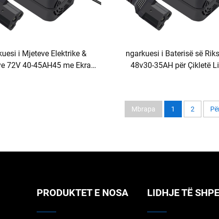
uesi i Mjeteve Elektrike &
ngarkuesi i Baterisë së Ri
ave 72V 40-45AH45 me Ekran
48v30-35AH për Çikletë L
al Ngarkues Plumb-Acid me
48V3.8A Çikletë Elektrike 
Porta AC & DC
3amp Ngarkues Bater
Mbrapa
1
2
Pë
PRODUKTET E NOSA
LIDHJE TË SHP