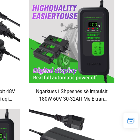
pejtë,
dhe Ekran Digital
t të
bit 48V
Ngarkues i Shpeshës së Impulsit
fuqi
180W 60V 30-32AH Me Ekran
C për
Digjital Për Makinë & Bicikletë
rothësh
Elektrike Bateri Plumb-Acid me
Porte AC/DC