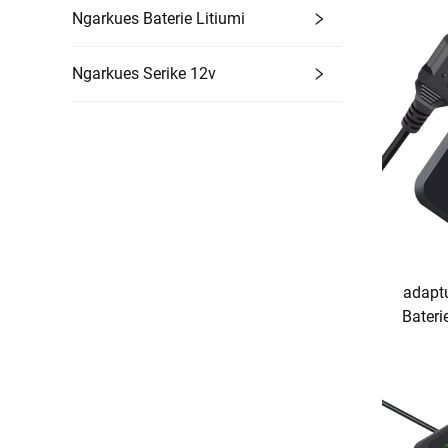
Ngarkue
Ngarkues Baterie Litiumi
Ngarkues Serike 12v
adaptu
Bater
Ekran D
Skut