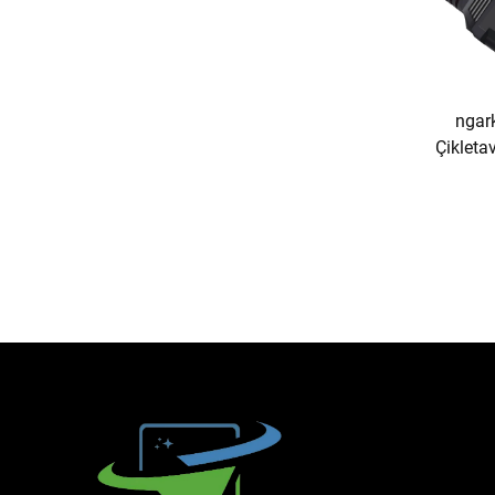
ngark
Çiklet
Digit