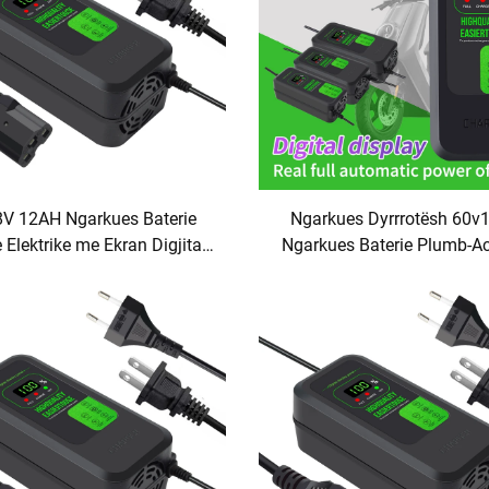
8V 12AH Ngarkues Baterie
Ngarkues Dyrrrotësh 60v
Elektrike me Ekran Digjital,
Ngarkues Baterie Plumb-Ac
s Biciklete Elektrike 12V DC,
Bicikletë Elektrike me E
s Mjeti Elektrik Plumb-Acid
Shfaqjeje
me Ekran Digjital