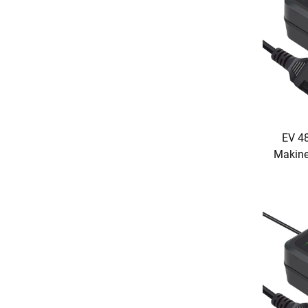
EV 4
Makine 
Ngarkue
Ngarkue