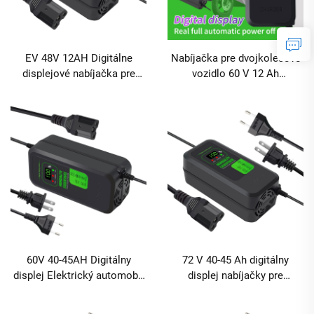
EV 48V 12AH Digitálne
Nabíjačka pre dvojkolesové
displejové nabíjačka pre
vozidlo 60 V 12 Ah
elektrické auto Batéria
Nabíjačka batérie pre
Nabíjačka 12V DC pre
elektrický bicykel olovovo-
elektrický bicykel Digitálny
kyselá s displejom
displej Olovená kyselina
Elektrický nástroj
60V 40-45AH Digitálny
72 V 40-45 Ah digitálny
displej Elektrický automobil
displej nabíjačky pre
a nabíjačka pre bicykel 240W
elektrické auto a bicykel,
výstupný výkon s DC a AC
nabíjačka olovených batérií s