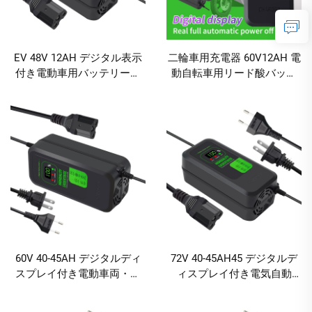
EV 48V 12AH デジタル表示
二輪車用充電器 60V12AH 電
付き電動車用バッテリー充
動自転車用リード酸バッテ
電器 12V DC 電動自転車充電
リー充電器 ディスプレイ付
器 デジタル表示 リード酸電
き
動工具
60V 40-45AH デジタルディ
72V 40-45AH45 デジタルデ
スプレイ付き電動車両・自
ィスプレイ付き電気自動
転車充電器 240W 出力対応
車・電動自転車用充電器 リ
DCおよびACポート ABS素材
ード酸バッテリー充電器 AC