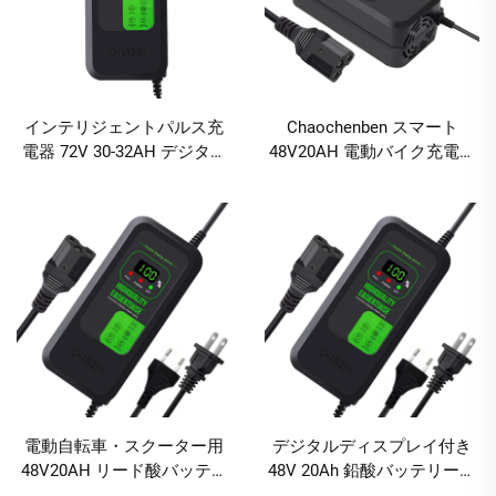
インテリジェントパルス充
Chaochenben スマート
電器 72V 30-32AH デジタル
48V20AH 電動バイク充電器
表示 電動車・自転車用充電
ディスプレイ画面 2.8A出力
器 リード酸バッテリー充電
ABS素材 急速充電 過充電保
器 AC & DCポート付き
護
電動自転車・スクーター用
デジタルディスプレイ付き
48V20AH リード酸バッテリ
48V 20Ah 鉛酸バッテリー用
ー充電器 80W急速充電対応
電源アダプター 急速充電対