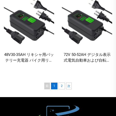
ポート・DCポート付き
48V30-35AH リキシャ用バッ
72V 50-52AH デジタル表示
テリー充電器 バイク用リチ
式電気自動車および自転車
ウム 48V3.8A 電動スクータ
用充電器 高効率リード酸技
ー用 3アンペア バッテリー
術製品
チャージャー
前
1
2
次