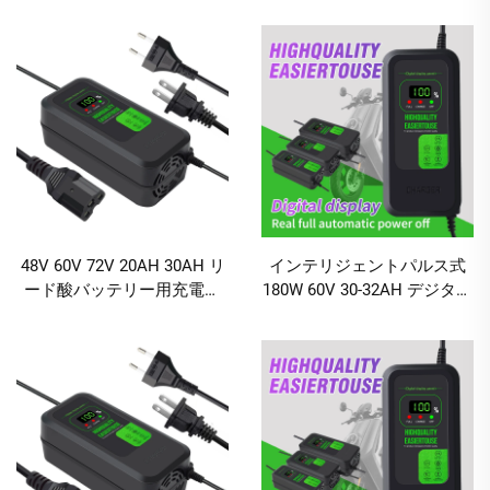
デジタルディスプレイ付き
応電動スクーターバッテリ
ー充電器
48V 60V 72V 20AH 30AH リ
インテリジェントパルス式
ード酸バッテリー用充電器
180W 60V 30-32AH デジタル
120W/180W 出力電力 DCポ
表示付き電気自動車・自転
ート 電動自転車および二輪
車用鉛酸バッテリー充電器
車用
AC／DCポート付き