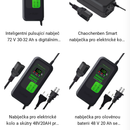
Inteligentní pulsující nabíječ
Chaochenben Smart
72 V 30-32 Ah s digitálním
nabíječka pro elektrické kolo
displejem Nabíječ pro
48V20AH s displejem, výstup
elektrické auto a kolo
2,8A, materiál ABS,
Nabíječ olověných
rychlonabíjení, ochrana proti
akumulátorů s AC a DC porty
přebíjení
Nabíječka pro elektrické
nabíječka pro olověnou
kolo a skútry 48V20AH pro
baterii 48 V 20 Ah se
olověné akumulátory s
síťovým adaptérem s