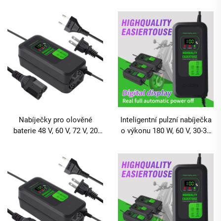
rychlonabíjením 80W a
digitálním displejem,
digitálním displejem
rychlonabíječka pro
elektrický skútr
Nabíječky pro olověné
Inteligentní pulzní nabíječka
baterie 48 V, 60 V, 72 V, 20
o výkonu 180 W, 60 V, 30-32
Ah, 30 Ah s výstupním
Ah s digitálním displejem
výkonem 120 W / 180 W a
pro elektromobil a elektrický
DC konektorem pro
kolo, olověná baterie s
elektrické kola a dvoukolová
přípojkami AC/DC
vozidla