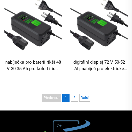
porty Materiál ABS
konektory
nabíječka pro baterii rikši 48
digitální displej 72 V 50-52
V 30-35 Ah pro kolo Litium
Ah, nabíječ pro elektrické
48 V 3,8 A E-bike elektrický
auto a kolo, vysoce účinný
skútr 3amp nabíječka baterie
produkt na bázi technologie
olověných baterií
Předchozí
1
2
Další