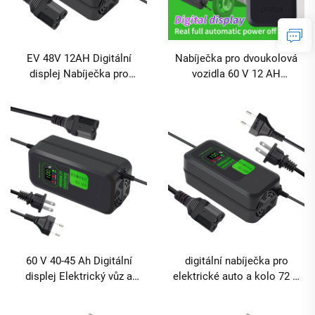
EV 48V 12AH Digitální
Nabíječka pro dvoukolová
displej Nabíječka pro
vozidla 60 V 12 AH
elektrické auto Nabíječka
Nabíječka pro elektrokolo
pro elektrokolo 12 V DC
Olověná akumulátorová
Digitální displej Olověná
baterie s displejem
baterie Elektrický nástroj
60 V 40-45 Ah Digitální
digitální nabíječka pro
displej Elektrický vůz a
elektrické auto a kolo 72 V
nabíječka pro kolo 240 W
40-45 Ah s displejem
Výstupní výkon s DC a AC
olověná nabíječka s AC a DC