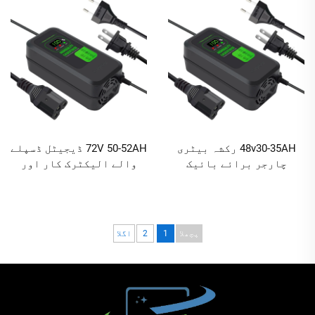
ABS مواد
کے ساتھ
48v30-35AH رکشہ بیٹری
72V 50-52AH ڈیجیٹل ڈسپلے
چارجر برائے بائیک
والے الیکٹرک کار اور
لیتھیم 48V3.8A ای بائیک
سائیکل چارجر، زیادہ
الیکٹرک سکوٹر 3amp
موثر لیڈ ایسڈ ٹیکنالوجی
بیٹری چارجر
کی مصنوع
پچھلا
1
2
اگلا