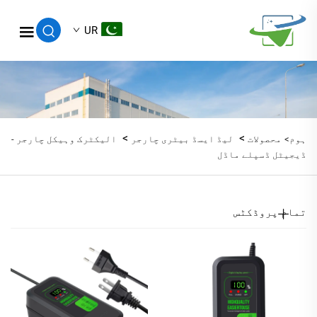
UR
>
>
ہوم>
محصولات
لیڈ ایسڈ بیٹری چارجر
الیکٹرک وہیکل چارجر -
ڈیجیٹل ڈسپلے ماڈل
تمام پروڈکٹس