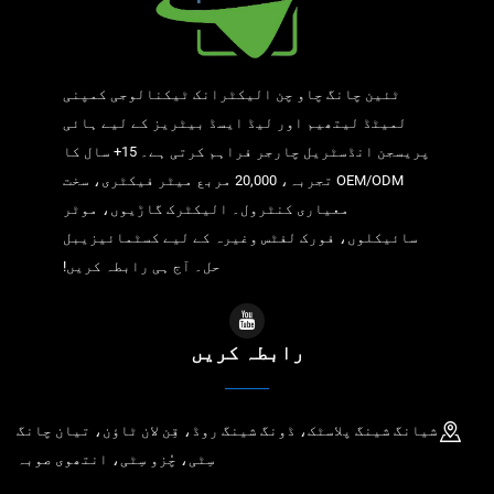
ٹئین چانگ چاو چن الیکٹرانک ٹیکنالوجی کمپنی
لمیٹڈ لیتھیم اور لیڈ ایسڈ بیٹریز کے لیے ہائی
پریسجن انڈسٹریل چارجر فراہم کرتی ہے۔ 15+ سال کا
OEM/ODM تجربہ، 20,000 مربع میٹر فیکٹری، سخت
معیاری کنٹرول۔ الیکٹرک گاڑیوں، موٹر
سائیکلوں، فورک لفٹس وغیرہ کے لیے کسٹمائیزیبل
حل۔ آج ہی رابطہ کریں!
رابطہ کریں
شیانگ شینگ پلاسٹک، ڈونگ شینگ روڈ، قِن لان ٹاؤن، تیان چانگ
سِٹی، چُزو سِٹی، انتھوی صوبہ