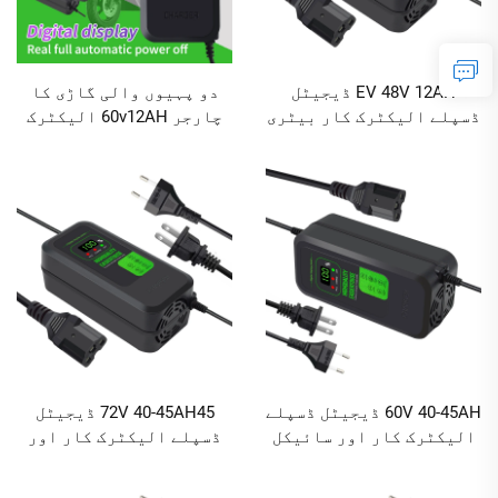
EV 48V 12AH ڈیجیٹل
دو پہیوں والی گاڑی کا
ڈسپلے الیکٹرک کار بیٹری
چارجر 60v12AH الیکٹرک
چارجر 12V DC الیکٹرک
سائیکل لیڈ ایسڈ بیٹری
سائیکل چارجر ڈیجیٹل
چارجر ڈسپلے اسکرین کے
ڈسپلے لیڈ ایسڈ الیکٹرک
ساتھ
ٹول
60V 40-45AH ڈیجیٹل ڈسپلے
72V 40-45AH45 ڈیجیٹل
الیکٹرک کار اور سائیکل
ڈسپلے الیکٹرک کار اور
چارجر 240W آؤٹ پٹ پاور
سائیکل چارجر لیڈ ایسڈ
DC اور AC پورٹس کے ساتھ
چارجر AC اور DC پورٹس