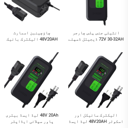
انٹیلی جنس پلس چارجر
چاؤچینبن اسمارٹ
72V 30-32AH ڈیجیٹل ڈسپلے
48V20AH الیکٹرک بائیک
الیکٹرک کار اور سائیکل
چارجر ڈسپلے سکرین 2.8A
چارجر لیڈ ایسڈ چارجر اے
آؤٹ پٹ ABS میٹیریل فاسٹ
سی اور ڈی سی پورٹس کے
چارجنگ اوور چارجنگ
ساتھ
پروٹیکشن
الیکٹرک سائیکل اور
48V 20Ah لیڈ ایسڈ بیٹری
اسکوٹر 48V20AH لیڈ ایسڈ
پاور سپلائی ایڈاپٹر
بیٹری چارجر 80W فاسٹ
ڈیجیٹل ڈسپلے اسکرین کے