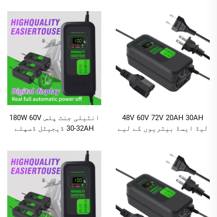
چارجنگ اور ڈیجیٹل ڈسپلے
ساتھ فاسٹ چارجنگ
سکرین کے ساتھ
الیکٹرک اسکوٹر بیٹری
چارجر
48V 60V 72V 20AH 30AH
انٹیلی جنٹ پلس 180W 60V
لیڈ ایسڈ بیٹریوں کے لیے
30-32AH ڈیجیٹل ڈسپلے
چارجر، 120W/180W آؤٹ پٹ
الیکٹرک کار اور سائیکل
پاور، الیکٹرک سائیکلوں
لیڈ ایسڈ بیٹری چارجر
اور دو پہیہ گاڑیوں کے
AC/DC پورٹس کے ساتھ
لیے DC پورٹ