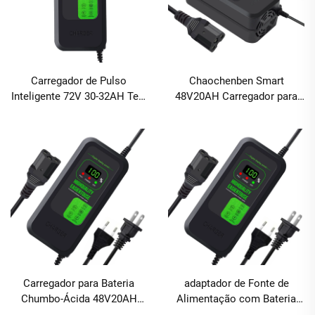
Carregador de Pulso
Chaochenben Smart
Inteligente 72V 30-32AH Tela
48V20AH Carregador para
Digital para Carro Elétrico e
Bicicleta Elétrica com Tela
Bicicleta Carregador para
de Exibição Saída 2.8A
Bateria Chumbo-Ácido com
Material ABS Proteção
Portas AC e DC
contra Sobre-carga e Carga
Rápida
Carregador para Bateria
adaptador de Fonte de
Chumbo-Ácida 48V20AH
Alimentação com Bateria
para Bicicleta Elétrica e
Chumbo-Ácido 48V 20Ah