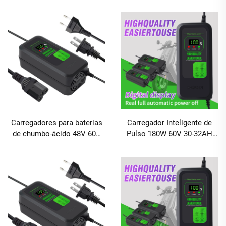
Scooter com Carregamento
com Tela Digital Carregador
Rápido de 80W e Tela Digital
Rápido para Bateria de
Scooter Elétrico
Carregadores para baterias
Carregador Inteligente de
de chumbo-ácido 48V 60V
Pulso 180W 60V 30-32AH
72V 20AH 30AH com
com Display Digital para
potência de saída
Carro e Bicicleta Elétrica,
120W/180W e porta DC para
Bateria de Chumbo-Ácido
bicicletas elétricas e
com Portas AC/DC
veículos de duas rodas