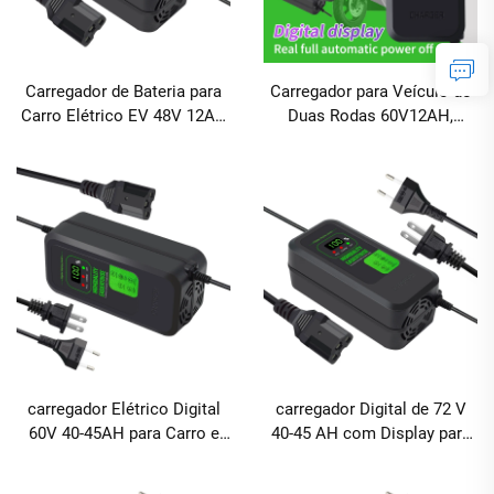
Carregador de Bateria para
Carregador para Veículo de
Carro Elétrico EV 48V 12AH
Duas Rodas 60V12AH,
com Display Digital,
Carregador de Bateria de
Carregador DC 12V para
Chumbo-Ácido para Bicicleta
Bicicleta Elétrica, Display
Elétrica com Tela de
Digital, Ferramenta Elétrica
Exibição
de Chumbo-Ácido
carregador Elétrico Digital
carregador Digital de 72 V
60V 40-45AH para Carro e
40-45 AH com Display para
Bicicleta com Display,
Carro e Bicicleta Elétrica,
Potência de Saída 240W
Carregador de Chumbo-