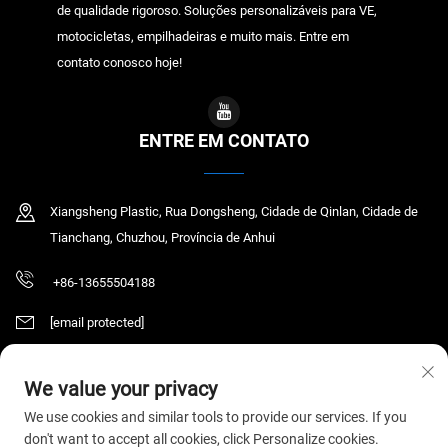
de qualidade rigoroso. Soluções personalizáveis para VE,
motocicletas, empilhadeiras e muito mais. Entre em
contato conosco hoje!
ENTRE EM CONTATO
Xiangsheng Plastic, Rua Dongsheng, Cidade de Qinlan, Cidade de
Tianchang, Chuzhou, Província de Anhui
+86-13655504188
[email protected]
We value your privacy
Direitos autorais © 2026 Tianchang Chaochen Electronic Technology Co., LTD.
We use cookies and similar tools to provide our services. If you
Todos os direitos reservados.
Política de Privacidade
don't want to accept all cookies, click Personalize cookies.