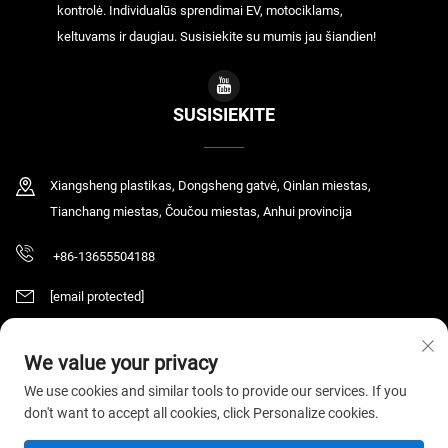
kontrolė. Individualūs sprendimai EV, motociklams,
keltuvams ir daugiau. Susisiekite su mumis jau šiandien!
SUSISIEKITE
Xiangsheng plastikas, Dongsheng gatvė, Qinlan miestas,
Tianchang miestas, Čoučou miestas, Anhui provincija
+86-13655504188
[email protected]
We value your privacy
Autorių teisės © 2026 Tianchang Chaochen Electronic Technology Co., LTD.
We use cookies and similar tools to provide our services. If you
Visos teisės saugomos.
Privatumo politika
don't want to accept all cookies, click Personalize cookies.