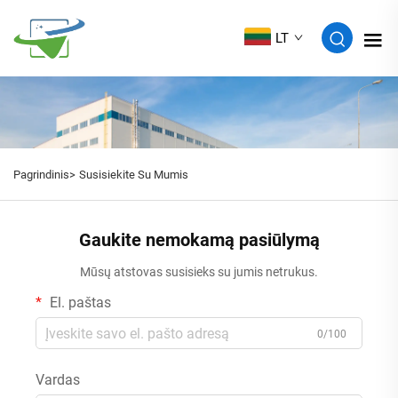
LT
Pagrindinis>
Susisiekite Su Mumis
Gaukite nemokamą pasiūlymą
Mūsų atstovas susisieks su jumis netrukus.
El. paštas
0/100
Vardas