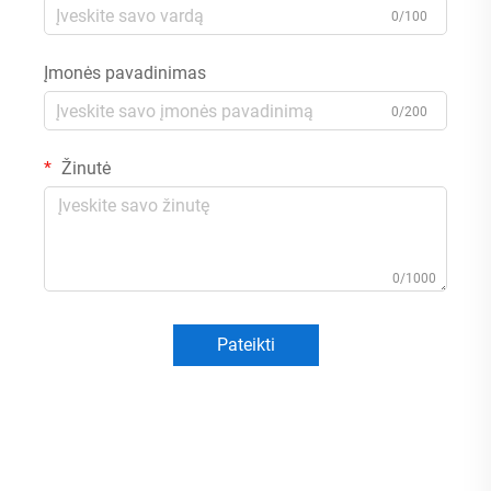
0/100
Įmonės pavadinimas
0/200
Žinutė
0/1000
Pateikti