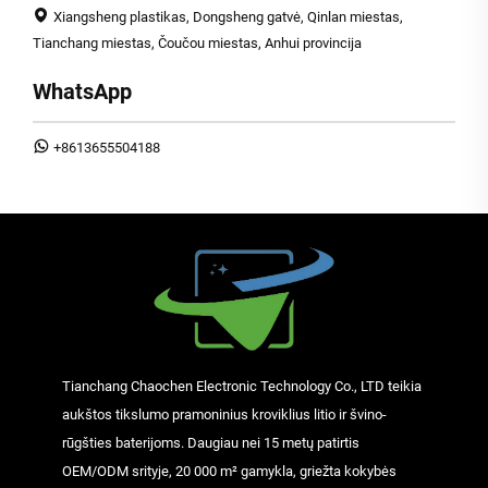
Xiangsheng plastikas, Dongsheng gatvė, Qinlan miestas,
Tianchang miestas, Čoučou miestas, Anhui provincija
WhatsApp
+8613655504188
Tianchang Chaochen Electronic Technology Co., LTD teikia
aukštos tikslumo pramoninius kroviklius litio ir švino-
rūgšties baterijoms. Daugiau nei 15 metų patirtis
OEM/ODM srityje, 20 000 m² gamykla, griežta kokybės