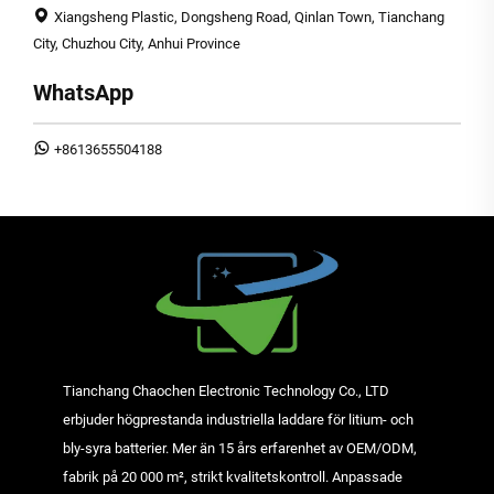
Xiangsheng Plastic, Dongsheng Road, Qinlan Town, Tianchang
City, Chuzhou City, Anhui Province
WhatsApp
+8613655504188
Tianchang Chaochen Electronic Technology Co., LTD
erbjuder högprestanda industriella laddare för litium- och
bly-syra batterier. Mer än 15 års erfarenhet av OEM/ODM,
fabrik på 20 000 m², strikt kvalitetskontroll. Anpassade