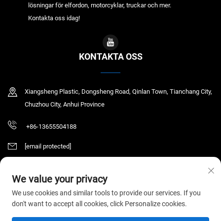
lösningar för elfordon, motorcyklar, truckar och mer.
Kontakta oss idag!
KONTAKTA OSS
Xiangsheng Plastic, Dongsheng Road, Qinlan Town, Tianchang City,
Chuzhou City, Anhui Province
+86-13655504188
[email protected]
We value your privacy
Copyright © 2026 Tianchang Chaochen Electronic Technology Co., LTD. Alla
We use cookies and similar tools to provide our services. If you
rättigheter förbehållna.
Integritetspolicy
don't want to accept all cookies, click Personalize cookies.