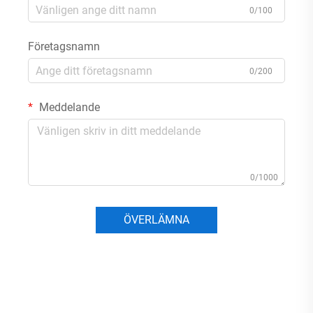
0/100
Företagsnamn
0/200
Meddelande
0/1000
ÖVERLÄMNA