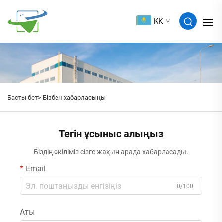
KK
Басты бет>
Бізбен хабарласыңы
Тегін ұсыныс алыңыз
Біздің өкіліміз сізге жақын арада хабарласады.
Email
0/100
Аты