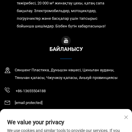
тәжірибесі, 20 000 м² жинақтау цехы, қатаң сапа
бақылау. Электромобильдер, мотоциклдер,
погрузчиктер және басқалар үшін тапсырыс
бойынша шешімдер. Бізбен бүгін хабарласыңыз!
БАЙЛАНЫСУ
Сяншенг Пластика, Дуньшэн көшесі, Циньлан ауданы,
Тяньчан қаласы, Чжучжоу қаласы, Аньхуй провинциясы
+86-13655504188
[email protected]
We value your privacy
© 2026 Tianchang Chaochen Electronic Technology Co., LTD. Барлық
We use cookies and similar tools to provide our services. If you