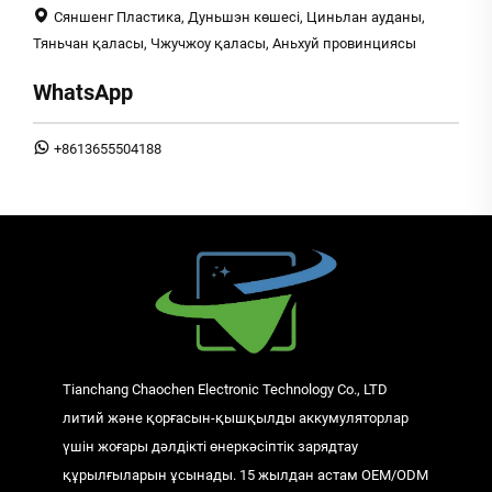
Сяншенг Пластика, Дуньшэн көшесі, Циньлан ауданы,
Тяньчан қаласы, Чжучжоу қаласы, Аньхуй провинциясы
WhatsApp
+8613655504188
Tianchang Chaochen Electronic Technology Co., LTD
литий және қорғасын-қышқылды аккумуляторлар
үшін жоғары дәлдікті өнеркәсіптік зарядтау
құрылғыларын ұсынады. 15 жылдан астам OEM/ODM