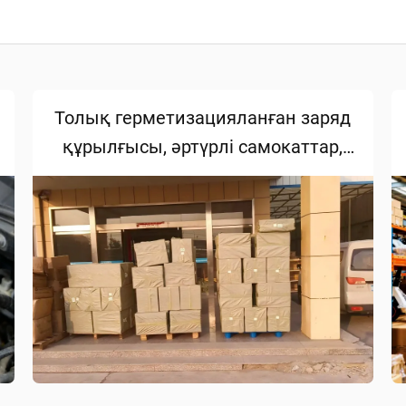
Толық герметизацияланған заряд
құрылғысы, әртүрлі самокаттар,
қарау автомобильдері мен гольф
алаңдарының аккумулятор
зарядтау қажеттіліктеріне сәйкес
келеді