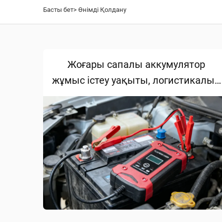
Басты бет>
Өнімді Қолдану
Жоғары сапалы аккумулятор
жұмыс істеу уақыты, логистикалық
тасымалдауды жеңілдетеді