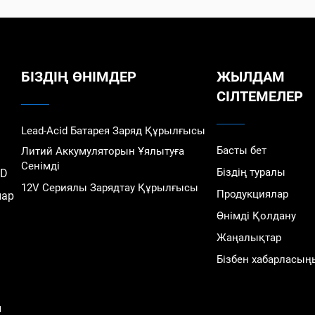
БІЗДІҢ ӨНІМДЕР
ЖЫЛДАМ
СІЛТЕМЕЛЕР
Lead-Acid Батарея Заряд Құрылғысы
Басты бет
Литий Аккумуляторын Ұялытуға
Сенімді
Біздің туралы
TD
12V Сериялы Зарядтау Құрылғысы
Продукциялар
лар
Өнімді Қолдану
Жаңалықтар
Бізбен хабарласың
н