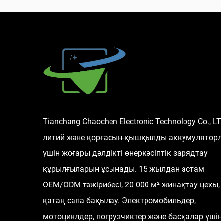
Tianchang Chaochen Electronic Technology Co., L
литий және қорғасын-қышқылды аккумулятор
үшін жоғары дәлдікті өнеркәсіптік зарядтау
құрылғыларын ұсынады. 15 жылдан астам
OEM/ODM тәжірибесі, 20 000 м² жинақтау цехы,
қатаң сапа бақылау. Электромобильдер,
мотоциклдер, погрузчиктер және басқалар үші