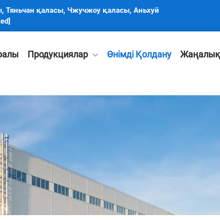
ы, Тяньчан қаласы, Чжучжоу қаласы, Аньхуй
ted]
уралы
Продукциялар
Өнімді Қолдану
Жаңалық