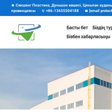
Сяншенг Пластика, Дуньшэн көшесі, Циньлан аудан
провинциясы
+86-13655504188
[email protec
Басты бет
Біздің т
Бізбен хабарласыңы