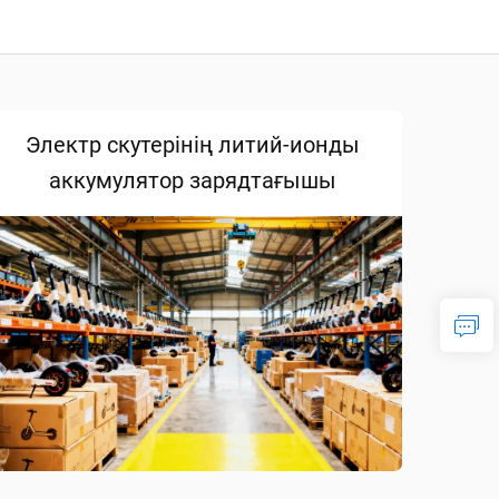
Электр скутерінің литий-ионды
аккумулятор зарядтағышы