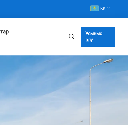
KK
тар
Ұсыныс
алу