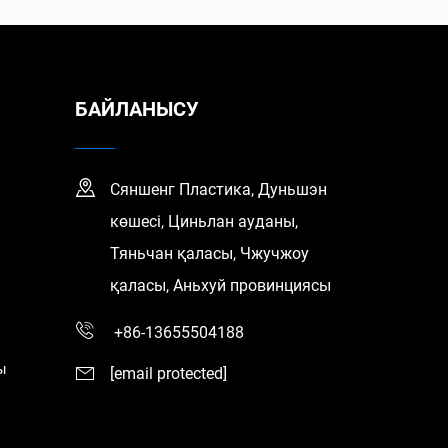
БАЙЛАНЫСУ
Сяншенг Пластика, Дуньшэн
көшесі, Циньлан ауданы,
Тяньчан қаласы, Чжучжоу
қаласы, Аньхуй провинциясы
+86-13655504188
ы
[email protected]