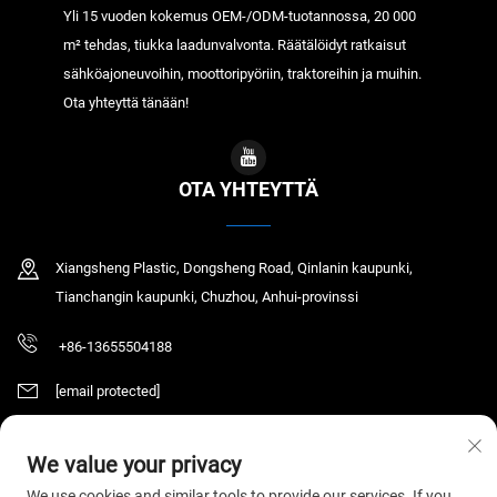
Yli 15 vuoden kokemus OEM-/ODM-tuotannossa, 20 000
m² tehdas, tiukka laadunvalvonta. Räätälöidyt ratkaisut
sähköajoneuvoihin, moottoripyöriin, traktoreihin ja muihin.
Ota yhteyttä tänään!
OTA YHTEYTTÄ
Xiangsheng Plastic, Dongsheng Road, Qinlanin kaupunki,
Tianchangin kaupunki, Chuzhou, Anhui-provinssi
+86-13655504188
[email protected]
We value your privacy
Tekijänoikeus © 2026 Tianchang Chaochen Electronic Technology Co., LTD.
We use cookies and similar tools to provide our services. If you