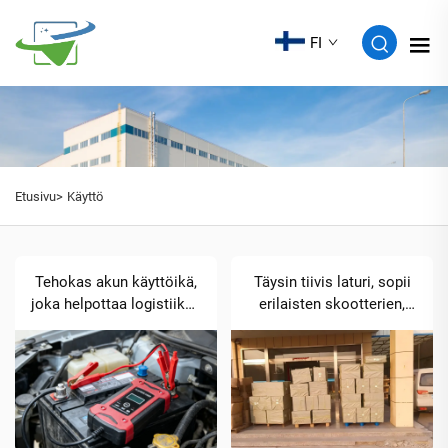
FI
Etusivu>
Käyttö
Tehokas akun käyttöikä,
Täysin tiivis laturi, sopii
joka helpottaa logistiikan
erilaisten skootterien,
kuljetuksia
katselukuljetusajoneuvojen
ja golfkenttien akkujen
lataustarpeisiin