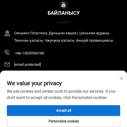
БАЙЛАНЫСУ
Сяншенг Пластика, Дуньшэн көшесі, Циньлан ауданы,
Тяньчан қаласы, Чжучжоу қаласы, Аньхуй провинциясы
+86-13655504188
[email protected]
We value your privacy
Copyright © 2026 Tianchang Chaochen Electronic Technology Co., LTD.
We use cookies and similar tools to provide our services. If you
Барлық құқықтар сақталған.
Құпиялылық саясаты
don't want to accept all cookies, click Personalize cookies.
Accept all
Personalize cookies