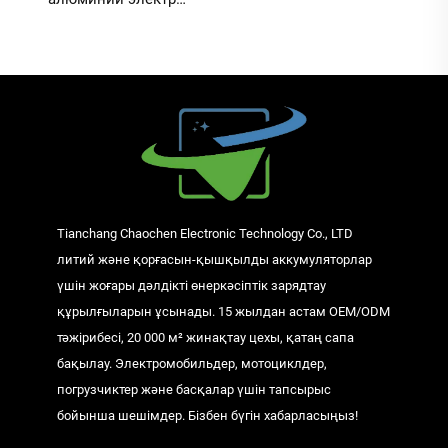
автомобиль аккумулятор
зарядтау құрылғысы жаңа
интеллектуалды
реттелетін литий
аккумулятор зарядтау
құрылғысы 220 В кіріспен
Tianchang Chaochen Electronic Technology Co., LTD
литий және қорғасын-қышқылды аккумуляторлар
үшін жоғары дәлдікті өнеркәсіптік зарядтау
құрылғыларын ұсынады. 15 жылдан астам OEM/ODM
тәжірибесі, 20 000 м² жинақтау цехы, қатаң сапа
бақылау. Электромобильдер, мотоциклдер,
погрузчиктер және басқалар үшін тапсырыс
бойынша шешімдер. Бізбен бүгін хабарласыңыз!