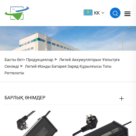
KK
>
Басты бет>
Продукциялар
Литий Аккумуляторын Ұялытуға
>
Сенімді
Литий-Ионды Батарея Заряд Құрылғысы Тогы
Реттелетін
БАРЛЫҚ ӨНІМДЕР