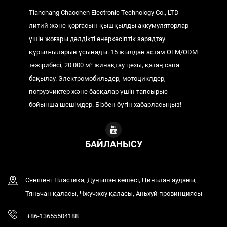
Tianchang Chaochen Electronic Technology Co., LTD
литий және қорғасын-қышқылды аккумуляторлар
үшін жоғары дәлдікті өнеркәсіптік зарядтау
құрылғыларын ұсынады. 15 жылдан астам OEM/ODM
тәжірибесі, 20 000 м² жинақтау цехы, қатаң сапа
бақылау. Электромобильдер, мотоциклдер,
погрузчиктер және басқалар үшін тапсырыс
бойынша шешімдер. Бізбен бүгін хабарласыңыз!
БАЙЛАНЫСУ
Сяншенг Пластика, Дуньшэн көшесі, Циньлан ауданы,
Тяньчан қаласы, Чжучжоу қаласы, Аньхуй провинциясы
+86-13655504188