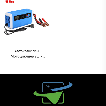
жылғы модель, CE
OTP/OVP Қорғалған
сертификаты, 120 Вт
Кургешекті Аккумулятор
жылдам зарядтау
SCP Функциясы Электр
құрылғысы қорғасын-
Отқа Төзімді Дизайн
қышқыл аккумуляторлар
үшін
Автокөлік пен
Мотоциклдер үшін
12В/24В 10А Аккумулятор
Заряд Құрылғысы
OTP/OVP Қорғалған
Кургешекті Аккумулятор
SCP Функциясы Электр
Отқа Төзімді Дизайн