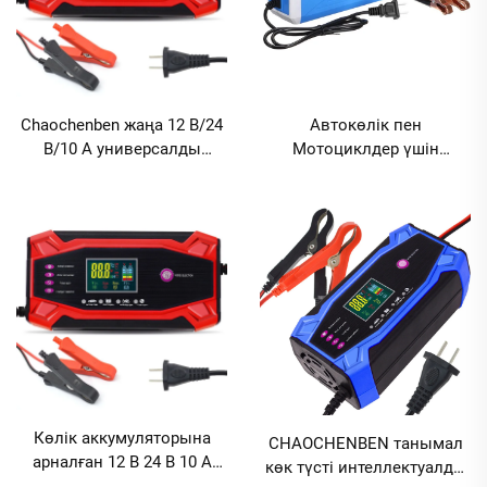
Chaochenben жаңа 12 В/24
Автокөлік пен
В/10 А универсалды
Мотоциклдер үшін
автомобиль аккумулятор
12В/24В 10А Аккумулятор
заряд құрылғысы, 2024
Заряд Құрылғысы
жылғы модель, CE
OTP/OVP Қорғалған
сертификаты, 120 Вт
Кургешекті Аккумулятор
жылдам зарядтау
SCP Функциясы Электр
құрылғысы қорғасын-
Отқа Төзімді Дизайн
қышқыл аккумуляторлар
үшін
Көлік аккумуляторына
CHAOCHENBEN танымал
арналған 12 В 24 В 10 А
көк түсті интеллектуалды
заряд құрылғысы әмбебап