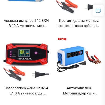
Ақылды импульсті 12 В/24
Қозғалтқышты жөндеу,
В 10 А мотоцикл мен
шөптесін газон арбалары
автомобиль аккумулятор
мен скутерлер үшін
заряд құрылғысы ABS
портативті
электрмен жабдықтау OTP
интеллектуалды 12 В 10
SCP импульсті жөндеу
А/24 В автомобиль
заряд құрылғысы
аккумулятор заряд
қорғасын-қышқыл
құрылғысы, қорғасын-
аккумуляторлар үшін
қышқыл AGM Gel
аккумуляторлар үшін баяу
зарядтау құрылғысы
Chaochenben жаңа 12 В/24
Автокөлік пен
В/10 А универсалды
Мотоциклдер үшін
автомобиль аккумулятор
12В/24В 10А Аккумулятор
заряд құрылғысы, 2024
Заряд Құрылғысы