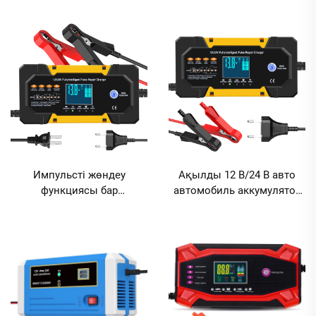
импульсті 12 В/24 В 10 А
24 В 5 А 12 В 10 А қуат көзі
автомобиль аккумулятор
көпфункционалды
заряд құрылғысы,
аккумулятор заряд
температура
құрылғысы
компенсациясы,
көпфункционалды
біріктірілген
Импульсті жөндеу
Ақылды 12 В/24 В авто
функциясы бар
автомобиль аккумулятор
интеллектуалды
заряд құрылғысы,
қорғасын-қышқыл
жылдам 10 А, LED
аккумулятор заряд
индикаторымен, 150 Вт
құрылғысы 12 В 10 А, 24 В
шығыс қуаты, AC & DC
5 А, көпфункционалды,
порттары автомобиль
скутерлер үшін
немесе мотоцикл жөндеу
үшін