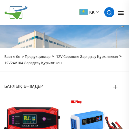
KK
>
>
Басты бет>
Продукциялар
12V Сериялы Зарядтау Құрылғысы
12V24V10A Зарядтау Құрылғысы
БАРЛЫҚ ӨНІМДЕР