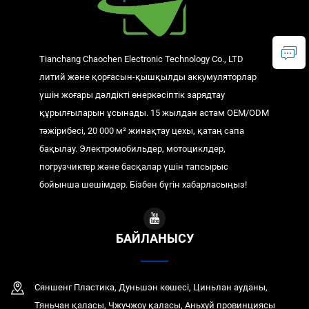
Tianchang Chaochen Electronic Technology Co., LTD
литий және қорғасын-қышқылды аккумуляторлар
үшін жоғары дәлдікті өнеркәсіптік зарядтау
құрылғыларын ұсынады. 15 жылдан астам OEM/ODM
тәжірибесі, 20 000 м² жинақтау цехы, қатаң сапа
бақылау. Электромобильдер, мотоциклдер,
погрузчиктер және басқалар үшін тапсырыс
бойынша шешімдер. Бізбен бүгін хабарласыңыз!
БАЙЛАНЫСУ
Сяншенг Пластика, Дуньшэн көшесі, Циньлан ауданы,
Тяньчан қаласы, Чжучжоу қаласы, Аньхуй провинциясы