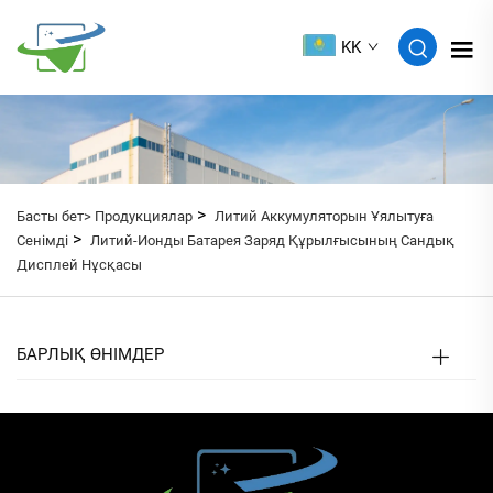
KK
>
Басты бет>
Продукциялар
Литий Аккумуляторын Ұялытуға
>
Сенімді
Литий-Ионды Батарея Заряд Құрылғысының Сандық
Дисплей Нұсқасы
БАРЛЫҚ ӨНІМДЕР