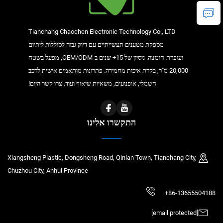
Tianchang Chaochen Electronic Technology Co., LTD
מספקת מטענים תעשייתיים עם דיוק גבוה לסוללות ליתיום
ועופרת-חומצה. ניסיון של 15+ שנים ב-OEM/ODM, מפעל בשטח
20,000 מ"ר, בקרת איכות מחמירה. פתרונות מותאמים אישית לרכב
חשמלי, אופנועים, משאיות שיאוף ועוד. צרו קשר היום!
התקשרו אלינו
Xiangsheng Plastic, Dongsheng Road, Qinlan Town, Tianchang City,
Chuzhou City, Anhui Province
+86-13655504188
[email protected]