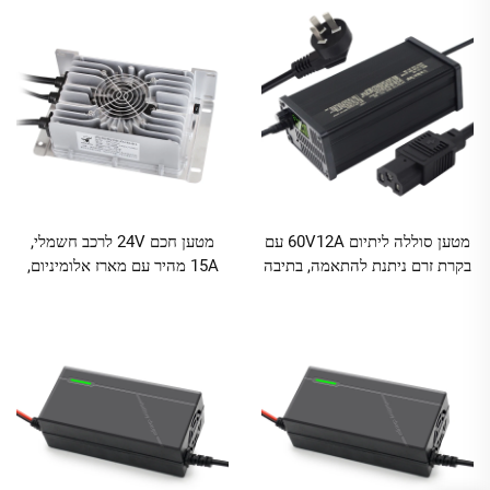
חשמליים עם סוללת אבץ-חומצה
מטען סוללה ליתיום 60V12A עם
מטען חכם 24V לרכב חשמלי,
בקרת זרם ניתנת להתאמה, בתיבה
15A מהיר עם מארז אלומיניום,
מאלומיניום לשימוש ברכב
טעינה מהירה, יעילות גבוהה
ובקורקינט