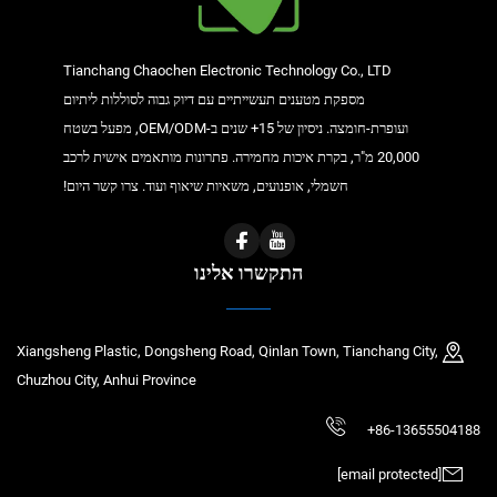
Tianchang Chaochen Electronic Technology Co., LTD
מספקת מטענים תעשייתיים עם דיוק גבוה לסוללות ליתיום
ועופרת-חומצה. ניסיון של 15+ שנים ב-OEM/ODM, מפעל בשטח
20,000 מ"ר, בקרת איכות מחמירה. פתרונות מותאמים אישית לרכב
חשמלי, אופנועים, משאיות שיאוף ועוד. צרו קשר היום!
התקשרו אלינו
Xiangsheng Plastic, Dongsheng Road, Qinlan Town, Tianchang City,
Chuzhou City, Anhui Province
+86-13655504188
[email protected]