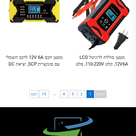
מטען סוללה לדיגיטל LCD
מטען חכם 12V 6A לרכב חשמלי
12V6A, קלט 110-220V, פלט
עם פונקציית SCP, יציאת DC
72W, נייד, לרכב חשמלי, אופניים
72W, לסוללות עופרת-חומצה
חשמליים וקורקינט
...
הקודם
1
2
3
4
15
הבא