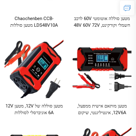
מטען סוללה אוטומטי 60V לרכב
Chaochenben CCB-
חשמלי וקורקינט, 48V 60V 72V
LDS48V10A מטען סוללות
3A, יציאת AC לעגלת גולף,
ליתיום 48V10A יסוד פולימרי
לסוללת Lifepo4 וליסודן-יון
ליתיום-ברזל-פוספט 54.6V-58.8V
אופניים חשמליים
מטען מותאם אישית ממפעל,
מטען סוללה של 12V, מטען 12V
12V6A, אינטיליגנטי, שיקום
6A אוניברסלי לסוללות
באימפולסים, למטען סוללה
עופרת-חומצה, טעינה פולסית
לאופנוע ולרכב, אספקת מתח
לשיקום, מתאים למחזורי טעינה
אוטומטית, הגנה על OVP, Pd
עמוקים, לממונע ולרכב