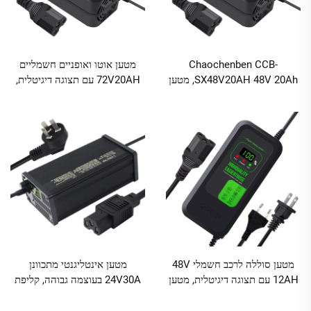
Chaochenben CCB-
מטען אוטו ואופניים חשמליים
SX48V20AH 48V 20Ah, מטען
72V20AH עם תצוגה דיגיטלית,
שחור ABS עם תצוגה דיגיטלית
למטען סוללת אבץ-חומצה, עם
לרכב ואופניים חשמליים, יציאת
יציאת DC לשימוש בכלים
AC100-240V DC/AC, 2.8A
חשמליים
מטען סוללה לרכב חשמלי 48V
מטען אינטליגנטי מתכוונן
12AH עם תצוגה דיגיטלית, מטען
24V30A בעוצמה גבוהה, קליפת
אופניים חשמליים 12V DC,
אלומיניום, חדש ביותר, סוללת רכב
תצוגה דיגיטלית, לכלי עבודה
מוקדמת, 220V חשמלי