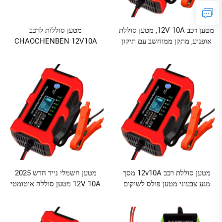
מטען רכב 12V 10A, מטען סוללת
מטען סוללות לרכב
אופנוע, מתקן ממוחשב עם תיקון
CHAOCHENBEN 12V10A
פולס, מטען סוללות עיקור מחזור
חכם לאחסום עופרת עם תצוגה,
עמוק
טעינה מהירה, קלט 110-220V
מטען סוללת רכב 12v10A מסך
מטען חשמלי נייד חדש 2025
מגע צבעוני מטען פולס לשיקום
12V 10A מטען סוללה אוטומטי
סוללות עופרת Ce אדום שימוש
ל-12V עופרת חומצה SLA AGM
בנוסעים 12V 10a,12v 6a 72w
GEL