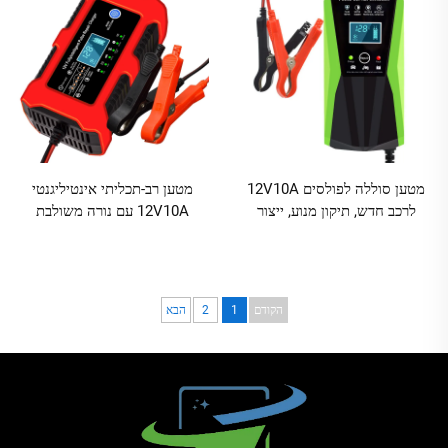
מטען סוללה לפולסים 12V10A
מטען רב-תכליתי אינטיליגנטי
לרכב חדש, תיקון מנוע, ייצור
12V10A עם נורה משולבת
בין-גדרי, מטעני סוללה של היצרן
לשיקום באימפולסים, לסוללות
עופרת-חומצה
הקודם
1
2
הבא