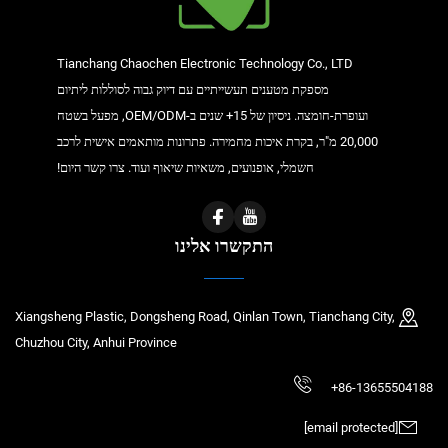
Tianchang Chaochen Electronic Technology Co., LTD
מספקת מטענים תעשייתיים עם דיוק גבוה לסוללות ליתיום
ועופרת-חומצה. ניסיון של 15+ שנים ב-OEM/ODM, מפעל בשטח
20,000 מ"ר, בקרת איכות מחמירה. פתרונות מותאמים אישית לרכב
חשמלי, אופנועים, משאיות שיאוף ועוד. צרו קשר היום!
התקשרו אלינו
Xiangsheng Plastic, Dongsheng Road, Qinlan Town, Tianchang City,
Chuzhou City, Anhui Province
+86-13655504188
[email protected]