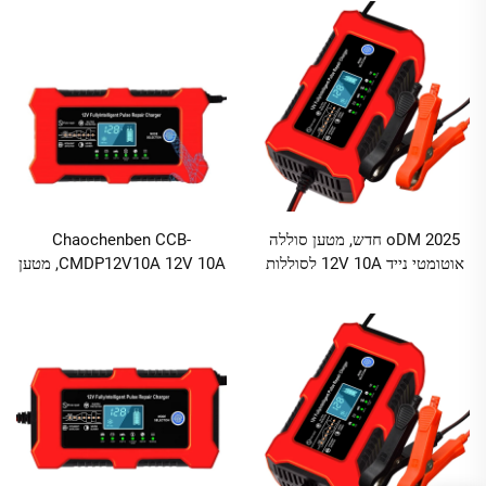
oDM 2025 חדש, מטען סוללה
Chaochenben CCB-
אוטומטי נייד 12V 10A לסוללות
CMDP12V10A 12V 10A, מטען
עיקור 12V SLA AGM GEL, עם
נייד לסוללת רכב חשמלי, פונקציית
פלט 120W
PD, תיקון פולס, זמין במלאי, שוק
צלב, אוסטרליה