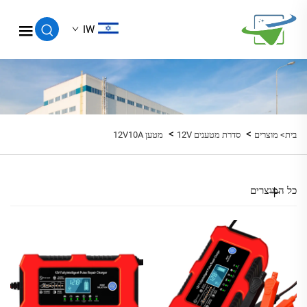
IW
>
>
בית>
מוצרים
סדרת מטענים 12V
מטען 12V10A
כל המוצרים