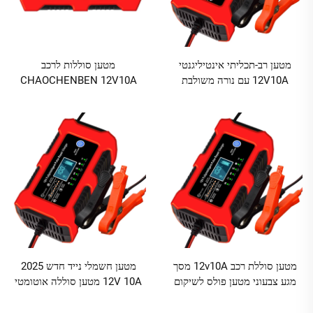
מטען רב-תכליתי אינטיליגנטי
מטען סוללות לרכב
12V10A עם נורה משולבת
CHAOCHENBEN 12V10A
לשיקום באימפולסים, לסוללות
חכם לאחסום עופרת עם תצוגה,
עופרת-חומצה
טעינה מהירה, קלט 110-220V
מטען סוללת רכב 12v10A מסך
מטען חשמלי נייד חדש 2025
מגע צבעוני מטען פולס לשיקום
12V 10A מטען סוללה אוטומטי
סוללות עופרת Ce אדום שימוש
ל-12V עופרת חומצה SLA AGM
בנוסעים 12V 10a,12v 6a 72w
GEL