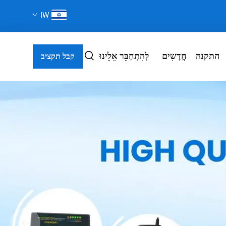
IW
התקנה
חֲדָשִים
לְהִתְחַבֵּר אֵלֵינוּ
קבל תקציב