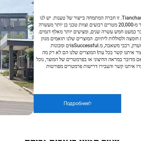
Tianchang Chaochen Electronic Technology Co., LTD. זו חברה המתמחה בייצור של טענות. יש לנו
מפעל ייצור משלנו וצוות R&D, עם שטח ייצור של יותר מ-20,000 מטרים רבועים וצוות טכני בן יותר מעשרה
בר כמעט חמש עשרה שנים, ומציעים יותר מאלף דגמים.
חומצה ולסוללות ליתיום. המוצרים שלנו תואמים מגוון
כלים, כגון מכוניות, אופנועים, רכבי שעשועים, רכבי מועדון, רכבי משאבה, מ.isSuccessfulים ומכונות
ור איתנו קשר בכל עת! המוצרים שלנו הם לא רק מה
ם מדובר במראה החיצוני או בפרמטרים של המוצר, נוכל
רו איתנו קשר והעבירו דרישות פרמטרים מפורטות
לПодробнее