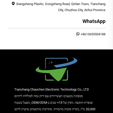
Xiangsheng Plastic, Dongsheng Road, Qinlan Town, Tianchang
City, Chuzhou City, Anhui Province
WhatsApp
+8613655504188
Tianchang Chaochen Electronic Technology Co., LTD
מספקת מטענים תעשייתיים עם דיוק גבוה לסוללות ליתיום
ועופרת-חומצה. ניסיון של 15+ שנים ב-OEM/ODM, מפעל בשטח
20,000 מ"ר, בקרת איכות מחמירה. פתרונות מותאמים אישית לרכב