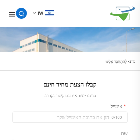
IW
בית>
לְהִתְחַבֵּר אֵלֵינוּ
קבלו הצעת מחיר חינם
נציגנו ייצור איתכם קשר בקרוב.
אימייל
0/100
שם