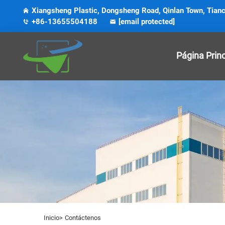
Xiangsheng Plastic, Dongsheng Road, Qinlan Town, Tianch
+86-13655504188
[email protected]
Página Princ
Inicio>
Contáctenos