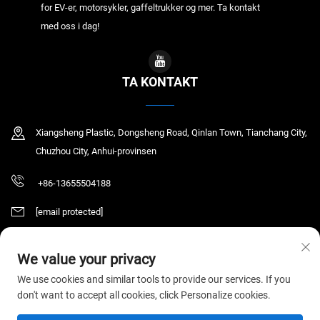
for EV-er, motorsykler, gaffeltrukker og mer. Ta kontakt
med oss i dag!
TA KONTAKT
Xiangsheng Plastic, Dongsheng Road, Qinlan Town, Tianchang City,
Chuzhou City, Anhui-provinsen
+86-13655504188
[email protected]
We value your privacy
Copyright © 2026 Tianchang Chaochen Electronic Technology Co., LTD. Alle
We use cookies and similar tools to provide our services. If you
rettigheter reservert.
Personvernerklæring
don't want to accept all cookies, click Personalize cookies.