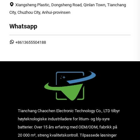
Xiangsheng Plastic, Dongsheng Road, Qinlan Town, Tianchang
City, Chuzhou City, Anhui-provinsen
Whatsapp
+8613655504188
Tianchang Chaochen Electronic Technology Co., LTD tilbyr
høyteknologiske industriladere for litium- og bly-syre
batterier. Over 15 års erfaring med OEM/ODM, fabrikk på
20 000 m², streng kvalitetskontroll. Tilpassede løsninger