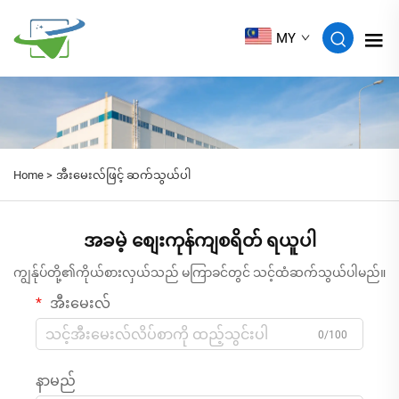
MY
Home >
အီးမေးလ်ဖြင့် ဆက်သွယ်ပါ
အခမဲ့ စျေးကုန်ကျစရိတ် ရယူပါ
ကျွန်ုပ်တို့၏ကိုယ်စားလှယ်သည် မကြာခင်တွင် သင့်ထံဆက်သွယ်ပါမည်။
အီးမေးလ်
0/100
နာမည်