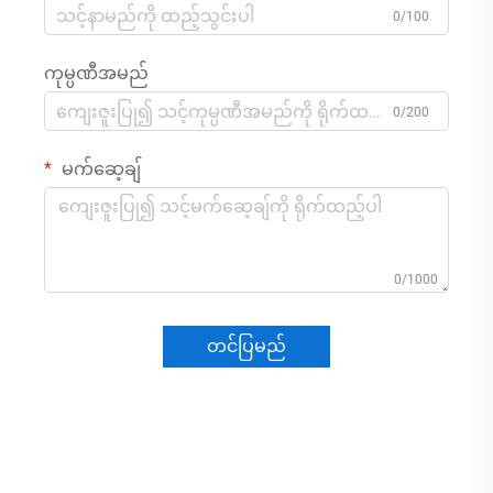
0/100
ကုမ္ပဏီအမည်
0/200
မက်ဆေ့ချ်
0/1000
တင်ပြမည်