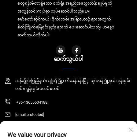
စတုရန်းမီတာရှိသော စက်ရုံ၊ အရည်အသွေးထိန်းချုပ်မှုကို
အလွန်တင်းကျပ်စွာ လုပ်ဆောင်ပါသည်။ EV၊
မော်တော်ဆိုင်ကယ်၊ ဖိုက်းလစ်၊ အခြားယာဉ်များအတွက်
စိတ်ကြိုက်ဖြေရှင်းနည်းများကို ပေးဆောင်ပါသည်။ ယနေ့ပဲ
ဆက်သွယ်လိုက်ပါ!
ဆက်သွယ်ပါ
အန်ဟွိုင်းပြည်နယ်၊ ချုံကို့မြို့၊ တီယန်ခန်းမြို့၊ ချင်လန်မြို့နယ်၊ ဒုန်းရှင်း
လမ်း၊ ရှန်းရှင်းပလပ်စတစ်
+86-13655504188
[email protected]
We value your privacy