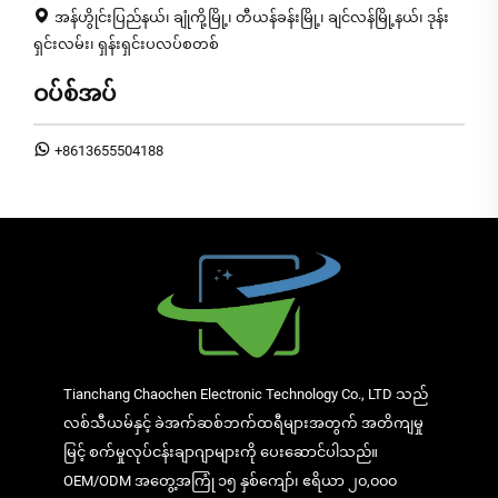
အန်ဟွိုင်းပြည်နယ်၊ ချုံကို့မြို့၊ တီယန်ခန်းမြို့၊ ချင်လန်မြို့နယ်၊ ဒုန်း
ရှင်းလမ်း၊ ရှန်းရှင်းပလပ်စတစ်
ဝပ်စ်အပ်
+8613655504188
Tianchang Chaochen Electronic Technology Co., LTD သည်
လစ်သီယမ်နှင့် ခဲအက်ဆစ်ဘက်ထရီများအတွက် အတိကျမှု
မြင့် စက်မှုလုပ်ငန်းချာဂျာများကို ပေးဆောင်ပါသည်။
OEM/ODM အတွေ့အကြုံ ၁၅ နှစ်ကျော်၊ ဧရိယာ ၂၀,၀၀၀