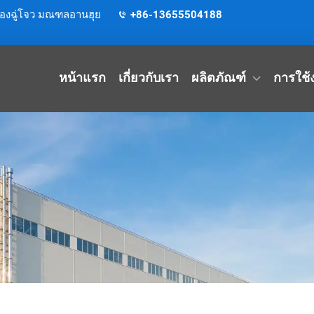
มืองฉู่โจว มณฑลอานฮุย
+86-13655504188
หน้าแรก
เกี่ยวกับเรา
ผลิตภัณฑ์
การใช้