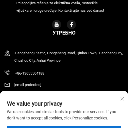
Prilagodljiva rešenja za električna vozila, motocikle,
viljuškare i druge uređaje. Kontaktirajte nas već danas!
УТРЕБНО
Xiangsheng Plastic, Dongsheng Road, Qinlan Town, Tianchang City,
Chuzhou City, Anhui Province
+86-13655504188
[email protected]
We value your privacy
Ауторско право © 2026 Тијанчанг Чаочен Електронска Технологија Цо,
We use cookies and similar tools to provide our services. If you
ЛТД. Сва права су задржана.
Политике приватности
don't want to accept all cookies, click Personalize cookies.