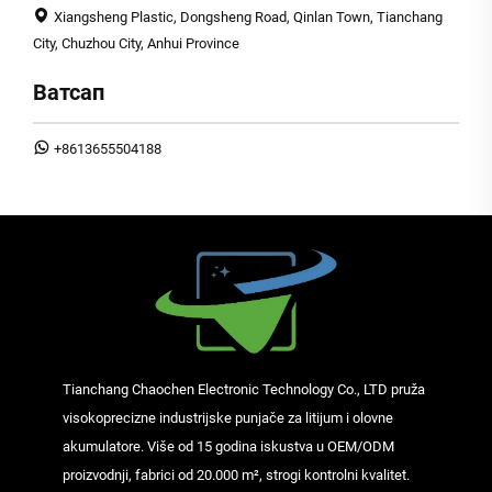
Xiangsheng Plastic, Dongsheng Road, Qinlan Town, Tianchang
City, Chuzhou City, Anhui Province
Ватсап
+8613655504188
Tianchang Chaochen Electronic Technology Co., LTD pruža
visokoprecizne industrijske punjače za litijum i olovne
akumulatore. Više od 15 godina iskustva u OEM/ODM
proizvodnji, fabrici od 20.000 m², strogi kontrolni kvalitet.