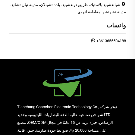
شيانغشينغ بلاستيك، طريق دونغشينغ، بلدة تشينلان، مدينة تيان تشانغ،
مدينة تشوتشو، مقاطعة آنهوي
واتساب
+8613655504188
توفر شركة Tianchang Chaochen Electronic Technology Co.,
LTD شواحن صناعية عالية الدقة للبطاريات الليثيومية وحديد
الرصاص. خبرة تزيد عن 15 عامًا في مجال OEM/ODM، مصنع
على مساحة 20,000 م²، ضوابط جودة صارمة. حلول قابلة