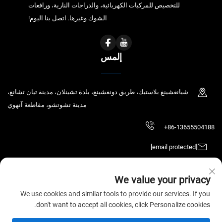
للتخصيص للمركبات الكهربائية، والدراجات النارية، ورافعات
الشوك وغيرها. اتصل بنا اليوم!
إلمس
شيانغشينغ بلاستيك، طريق دونغشينغ، بلدة تشينلان، مدينة تيان تشانغ،
مدينة تشوتشو، مقاطعة آنهوي
+86-13655504188
[email protected]
We value your privacy
حقوق الطبع والنشر © 2026 شركة Tianchang Chaochen للتكنولوجيا الإلكترونية
We use cookies and similar tools to provide our services. If you
المحدودة. جميع الحقوق محفوظة.
سياسة الخصوصية
don't want to accept all cookies, click Personalize cookies.