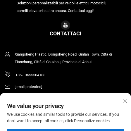
Soluzioni personalizzabili per veicoli elettrici, motocicli,
carrelli elevatori e altro ancora. Contattaci oggi!
CONTATTACI
Xiangsheng Plastic, Dongsheng Road, Qinlan Town, Città di
Tianchang, Città di Chuzhou, Provincia di Anhui
+86-13655504188
[email protected]
We value your privacy
Copyright © 2026 Tianchang Chaochen Electronic Technology Co., LTD. Tutti i
We use cookies and similar tools to provide our services. If you
diritti riservati.
Informativa sulla privacy
don't want to accept all cookies, click Personalize cookies.