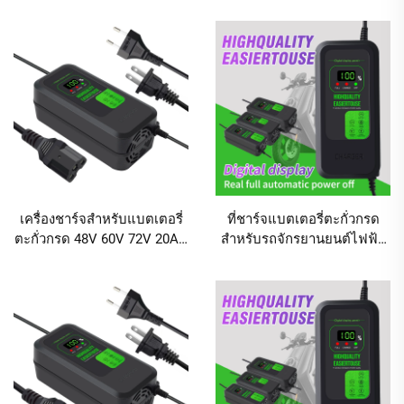
ชาร์จเร็ว 80W และหน้าจอแส
แบตเตอรี่สกูตเตอร์ไฟฟ้าแบบ
ดงผลดิจิทัล
ชาร์จเร็ว
เครื่องชาร์จสำหรับแบตเตอรี่
ที่ชาร์จแบตเตอรี่ตะกั่วกรด
ตะกั่วกรด 48V 60V 72V 20AH
สำหรับรถจักรยานยนต์ไฟฟ้า
30AH กำลังไฟฟ้าขาออก
และจักรยานดิจิตอล หน้า
120W/180W พอร์ต DC สำหรับ
จอแสดงผล 180W 60V 30-
จักรยานไฟฟ้าและยานยนต์
32AH ระบบพัลส์อัจฉริยะ
สองล้อ
พร้อมพอร์ต AC/DC