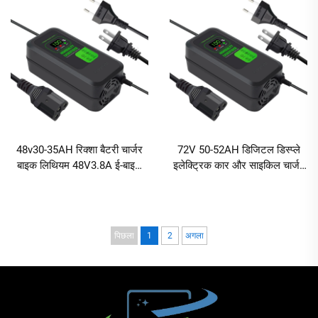
48v30-35AH रिक्शा बैटरी चार्जर
72V 50-52AH डिजिटल डिस्प्ले
बाइक लिथियम 48V3.8A ई-बाइक
इलेक्ट्रिक कार और साइकिल चार्जर
इलेक्ट्रिक स्कूटर 3amp बैटरी
उच्च दक्षता लीड-एसिड तकनीक
चार्जर
उत्पाद
पिछला
1
2
अगला