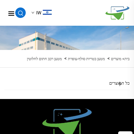
IW
>
>
בית>
מוצרים
מטען בטריות סולף-עופרת
מטען רכב חתום לחלוטין
כל המוצרים