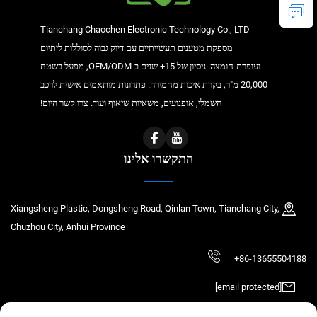
Tianchang Chaochen Electronic Technology Co., LTD
מספקת מטענים תעשייתיים עם דיוק גבוה לסוללות ליתיום
ועופרת-חומצה. ניסיון של 15+ שנים ב-OEM/ODM, מפעל בשטח
20,000 מ"ר, בקרת איכות מחמירה. פתרונות מותאמים אישית לרכב
חשמלי, אופנועים, משאיות שיאוף ועוד. צרו קשר היום!
התקשרו אלינו
Xiangsheng Plastic, Dongsheng Road, Qinlan Town, Tianchang City,
Chuzhou City, Anhui Province
+86-13655504188
[email protected]