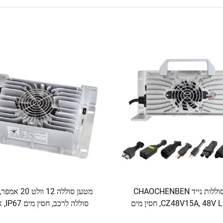
מטען סוללות נייד CHAOCHENBEN
מטען סוללה 12 וול
CZ48V15A, 48V Lifepo4, חסין מים
סוללה לרכ
IP67, אטום לחלוטין, חכם, 15A, לשימוש
לחלוטין, מטען ממולא ג'ל, לרכב