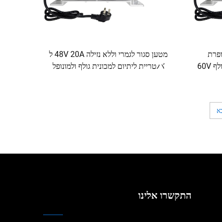
יום עופרת
מטען סגור לגמרי וללא נזילה 48V 20A ל
Chaochenben IP67 למכוניות גולף 60V
バטריית ליתיום למכונית גולף ולמונופל
א
התקשרו אלינו