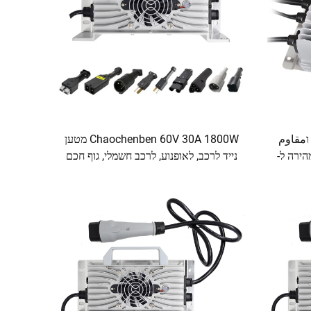
וمقاوم
Chaochenben 60V 30A 1800W מטען
1 טעינה מהירה ל-
נייד לרכב, לאופנוע, לרכב חשמלי, גוף חכם
מאלומיניום, תצוגת LCD, לסוללת Lifepo4