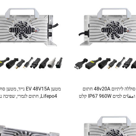
במכליות
מטען סוללה ליתיום 48v20A חתום
לחלוטין וمقاים למים IP67 960W קלט
Lifepo4, חתום לגמרי, שפיכה 
ל ועגלות גולף
IP67, אינטליגנטי 15A לדחפורים