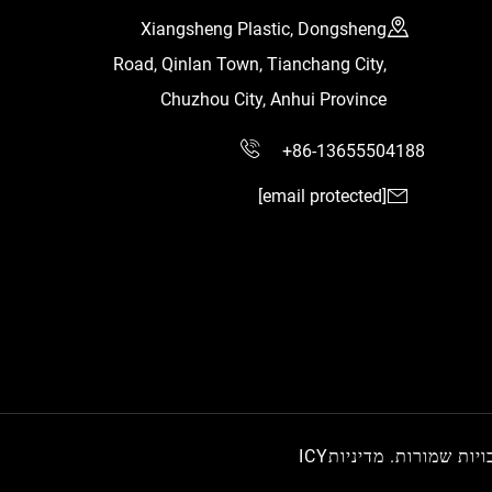
Xiangsheng Plastic, Dongsheng
Road, Qinlan Town, Tianchang City,
Chuzhou City, Anhui Province
+86-13655504188
[email protected]
מדיניותICY