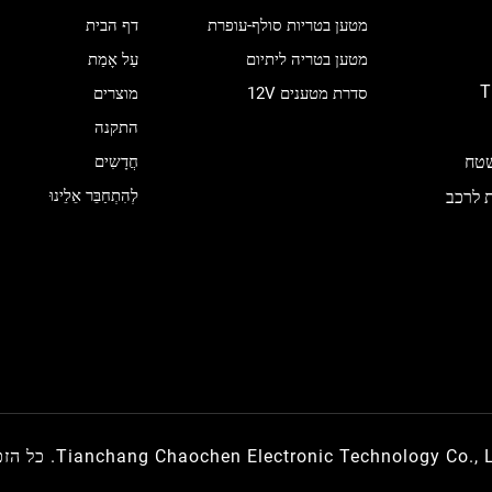
מטען בטריות סולף-עופרת
דף הבית
מטען בטריה ליתיום
עַל אָמַת
T
סדרת מטענים 12V
מוצרים
התקנה
OEM/O, מפעל בשטח
חֲדָשִים
לְהִתְחַבֵּר אֵלֵינוּ
ת לרכב