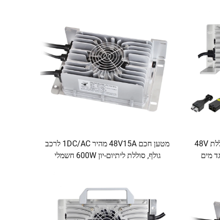
Float
מטען EV 48V15A נייד, מטען סוללת 48V
מטען חכם 48V15A מהיר 1DC/AC לרכב
נגד מים
גולף, סוללת ליתיום-יון 600W חשמלי
220V עם הגנה OTP OVP לסוללת מנוף