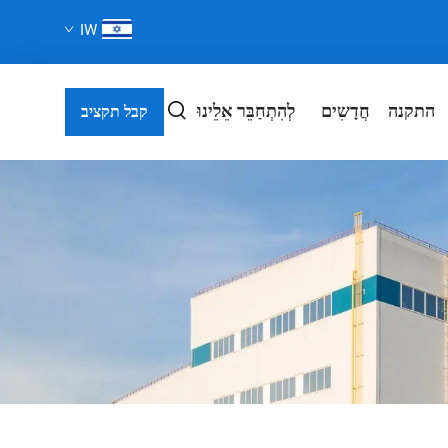
IW
התקנה
חֲדָשִים
לְהִתְחַבֵּר אֵלֵינוּ
קבל תקציב