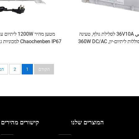
מטען ذكي 36V10A לסלילת גולף, טעינה
מטען מהיר 1200W לית
מהירה לסוללות ליתיום-יון, 360W DC/AC
גנות OTP, OVP, OCP
20A
הקודם
1
2
הב
המוצרים שלנו
קישורים מהירים