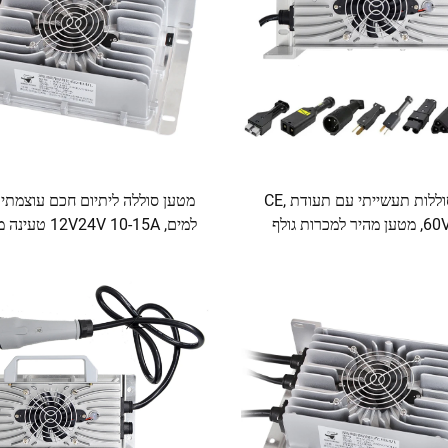
מטען סוללות תעשייתי עם תעודת CE,
מטען סוללה ליתיום חכם עוצמתי 
60V 20A, מטען מהיר למכרות גולף
למים, 2V24V 10-15A
 הגנה OTP, קלט 220V
RV, מנוף, רכב, סקוטר