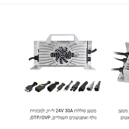
ט 20 אמפר, מטען
מטען סוללות 24V 30A לי-יון, למכוניות
ב, חסין מים IP67, אטום
גולף ואופנועונים חשמליים, OTP/OVP,
 חשמלי
סגסוגת אלומיניום, הספק 600W, CC-CV-