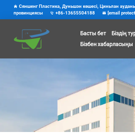
Сяншенг Пластика, Дуньшэн көшесі, Циньлан аудан
провинциясы
+86-13655504188
[email protec
Басты бет
Біздің т
Бізбен хабарласыңы