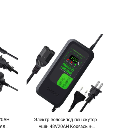
20AH
Электр велосипед пен скутер
ряд
үшін 48V20AH Қорғасын-