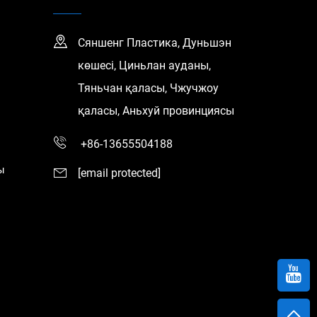
Сяншенг Пластика, Дуньшэн
көшесі, Циньлан ауданы,
Тяньчан қаласы, Чжучжоу
қаласы, Аньхуй провинциясы
+86-13655504188
ы
[email protected]