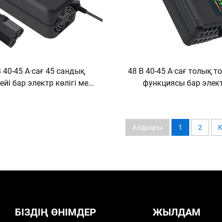
В 40-45 А·сағ 45 сандық
48 В 40-45 А·сағ толық т
ейі бар электр көлігі мен
функциясы бар элек
ипед зарядтау құрылғысы
велосипед зарядтау құр
және DC порттары бар
240 Вт шығыс қуаты, с
асын-қышқыл зарядтау
дисплей, UK розеткасы, 
Алдыңғы
1
2
К
құрылғысы
кіріс, интеллектуал
БІЗДІҢ ӨНІМДЕР
ЖЫЛДАМ