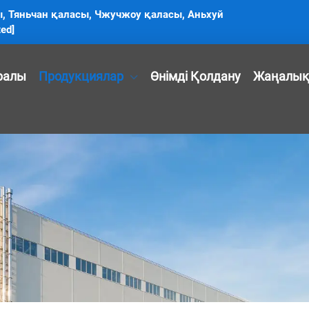
ы, Тяньчан қаласы, Чжучжоу қаласы, Аньхуй
ted]
уралы
Продукциялар
Өнімді Қолдану
Жаңалық