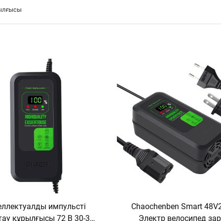
рылғысы
еллектуалды импульсті
Chaochenben Smart 48V
тау құрылғысы 72 В 30-32
Электр велосипед за