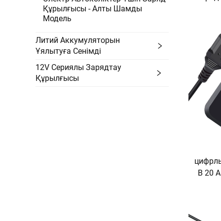
Құрылғысы - Алты Шамды
А/са
Модель
элек
з
Литий Аккумуляторын
Қы
Ұялытуға Сенімді
ак
12V Сериялы Зарядтау
Құрылғысы
цифрлы
В 20 
аккум
электр