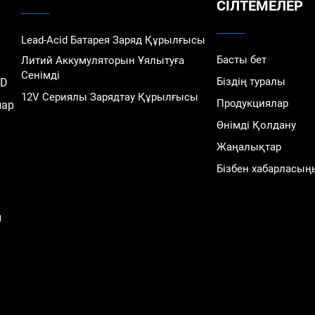
СІЛТЕМЕЛЕР
Lead-Acid Батарея Заряд Құрылғысы
Басты бет
Литий Аккумуляторын Ұялытуға
Сенімді
Біздің туралы
TD
12V Сериялы Зарядтау Құрылғысы
Продукциялар
лар
Өнімді Қолдану
Жаңалықтар
Бізбен хабарласың
н