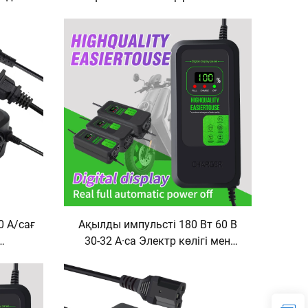
ы 2.8A
қышқылды аккумулятор заряд
лы Тез
құрылғысы 80 Вт тез зарядтау
алудан
және сандық дисплей
экранымен
30 А/сағ
Ақылды импульсті 180 Вт 60 В
30-32 А·са Электр көлігі мен
ан 120
велосипед үшін қорғасын-
 бар
қышқыл аккумулятор зарядтау
н екі
құрылғысы AC/DC порттарымен
ін DC