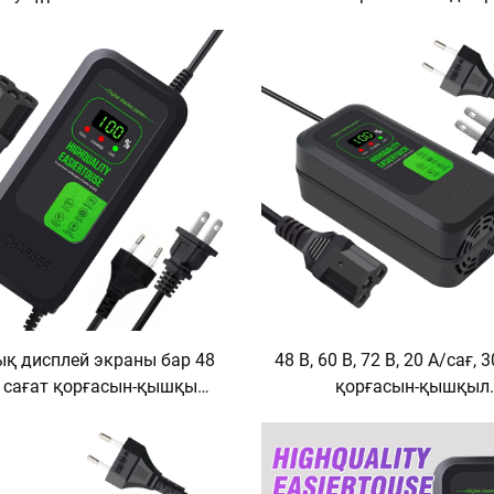
ғ Цифрлық индикаторлы
құрылғысы Дисплей экран
тр көлігі мен велосипед
Шығыс тогы ABS Материа
арядтау құрылғысы
зарядтау, артық зарядт
шқылды-қорғасынды
қорғау
кумулятор AC және DC
порттарымен
қ дисплей экраны бар 48
48 В, 60 В, 72 В, 20 А/сағ, 
А сағат қорғасын-қышқыл
қорғасын-қышқыл
уляторының тез зарядтау
аккумуляторларға арналғ
 скейтбордының ток көзі
Вт/180 Вт шығыс қуаты
адаптері
электр велосипедтері ме
дөңгелекті транспорт үш