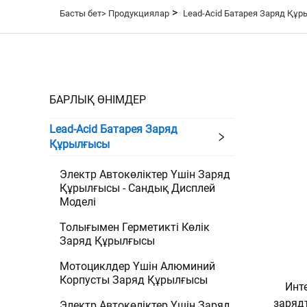
>
Басты бет>
Продукциялар
Lead-Acid Батарея Заряд Құ
БАРЛЫҚ ӨНІМДЕР
Lead-Acid Батарея Заряд
Құрылғысы
Электр Автокөліктер Үшін Заряд
Құрылғысы - Сандық Дисплей
Моделі
Толығымен Герметикті Көлік
Заряд Құрылғысы
Мотоциклдер Үшін Алюминий
Корпусты Заряд Құрылғысы
Инт
заряд
Электр Автокөліктер Үшін Заряд