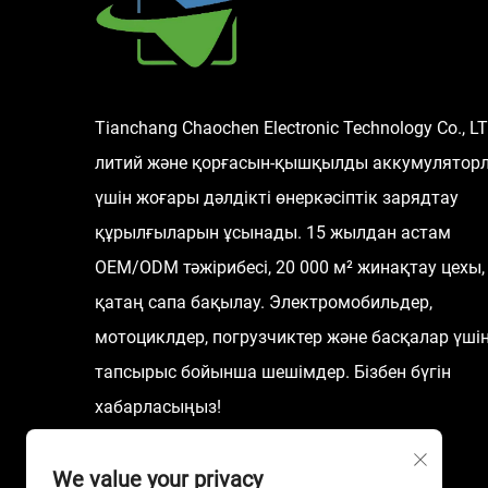
Tianchang Chaochen Electronic Technology Co., L
литий және қорғасын-қышқылды аккумулятор
үшін жоғары дәлдікті өнеркәсіптік зарядтау
құрылғыларын ұсынады. 15 жылдан астам
OEM/ODM тәжірибесі, 20 000 м² жинақтау цехы,
қатаң сапа бақылау. Электромобильдер,
мотоциклдер, погрузчиктер және басқалар үші
тапсырыс бойынша шешімдер. Бізбен бүгін
хабарласыңыз!
We value your privacy