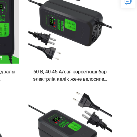
 құралы
60 В, 40-45 А/сағ көрсеткіші бар
электрлік көлік және велосипед
асын-
зарядтау құрылғысы, 240 Вт
ауышы
шығыс қуаты, DC және AC
бар
порттары, ABS материал