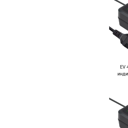
EV 
инди
бат
тұрақ
за
индик