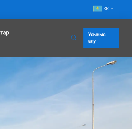
KK
тар
Ұсыныс
алу