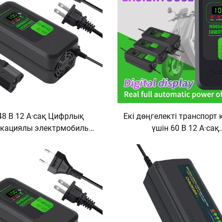
порты
48 В 12 А·сақ Цифрлық
Екі дөңгелекті транспорт
кациялы электрмобиль
үшін 60 В 12 А·сақ
арея зарядтауышы 12 В
Электровелосипед қорғ
ты ток электровелосипед
қышқыл батарея зарядт
рядтауышы Цифрлық
Индикаторлы экраны 
ациялы қорғасын-қышқыл
электр құралы