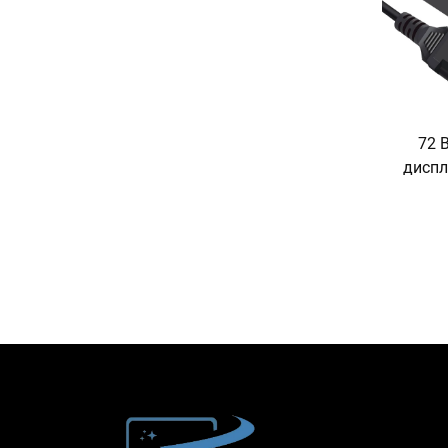
72 
диспл
велос
AC 
қорғ