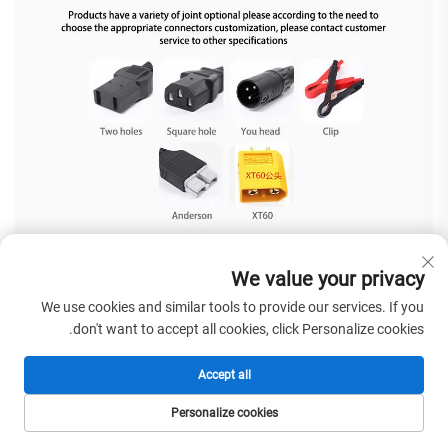
We value your privacy
שאלות נפוצות
We use cookies and similar tools to provide our services. If you
don't want to accept all cookies, click Personalize cookies.
1. האם אתם יצרן של מטעני סוללות?
כן, אנו מפעל ישיר המתמקד בפיתוח וביצור של מטעני סוללות כבר עשר שנים
2. האם יש לכם טווח מלא של מטעני סוללות?
Accept all
כן, המוצרים שלנו כוללים אך לא מוגבלים לטעני סוללות ליתיום, טעני סוללות
עופרת-חומצה, טעני סוללות ליתיום ברזל-פוספט, וטעני סוללות חכמים.
Personalize cookies
3. כיצד אתם מבטיחים את איכות מוצרי מטעני הסוללות?
חדר העבודה למטעני סוללות פועל בקפידה בהתאם למערכת ISO9001.
דף הבית
מוצרים
אֶלֶקטרוֹנִי
טל