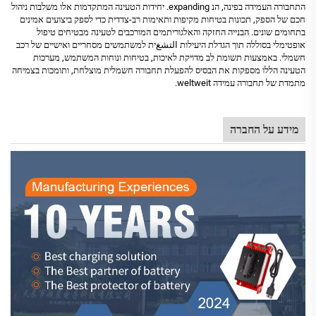
התחבורה העמידה בפינה, הנ expanding. יחידות הטעינה המתקדמות אלו משלבות ניהול
חכם של הספק, תכונות בטיחות מקיפות ותאימות רב-צדדית כדי לספק ביצועים אמינים
בתחומים שונים. הבנייה החזקה והאלגוריתמים המורכבים לטעינה מבטיחים טיפול
אופטימלי בסוללה תוך הגדלת היעילות التشغית למשתמשים מסחריים ואישיים של רכב
חשמלי. באמצעות תשומת לב מדויקת לאיכות, בטיחות ונוחות המשתמש, מערכות
הטעינה הללו מספקות את הבסיס להפעלת תחבורה חשמלית מוצלחת, ותומכות בצמיחה
מתמדת של תחבורה עמידה weltweit.
מידע על החברה