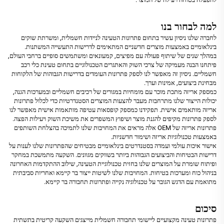
למה לבחור בנו
לחברה שלנו ניסיון עשיר בתחום פתרונות הטעינה לניידות חשמלית, ומשרתת שוקים
בינלאומיים באמצעות מוצרים חדשניים המתאימים לדרישות התעשייה המשתנות.
במהלך שנים של שיתוף פעולה עם מפיצים, קמעונאים ומשתמשים סופיים ברחבי העולם,
פיתחנו הבנה מעמיקה של צרכי השוק והאתגרים הטכנולוגיים בתחום טעינת כלי רכב
חשמליים. ניסיון זה מאפשר לנו לספק פתרונות העומדים בדרישות הגבוהות של הלקוחות
מבחינת ביצועים, אמינות וערך.
כמספק אריזה מתכת מוכר עם מומחיות במגורים של רכיבים חשמליים ובמערכות הגנה,
יכולות הייצור שלנו מתרחבות מעבר להצעות המוצרים הסטנדרטיות כדי לכלול פתרונות
אריזה מותאמים אישית. תפקידנו כמספק קופסאות עטיפה מותאמות אישית מאפשר לנו
לספק פתרונות מקיפים להגנת מוצר ושיפוץ המשפרים את משיכת השוק ויעילות הפצה.
פתרונות אריזה של OEM אלה מראים את המחויבות שלנו לתמיכה בהצלחת השותפים
באמצעות טכנולוגיות אריזה ושימור חדשניות.
אישור איכות עולמי ועמדה בסטנדרטים בינלאומיים מבטיחים שהפתרונות שלנו לענות על
דרישות הבטיחות והביצועים הגבוהות ביותר בשווקים מגוונים. השקעה מתמשכת במחקר
ופיתוח שומרת על המוצרים שלנו בחזית טכנולוגיית הטעינה, שילוב ההתקדמות האחרונה
בניהול כוח ומערכות בטיחות. המחויבות שלנו לשיטות ייצור בר קיימא ואחריות סביבתית
מתואמת עם הדגש הגובר על טכנולוגיה נקייה ופתרונות תחבורה בר קיימא.
סיכום
פתרונות טעינה מקצועיים ליישומי תחבורה חשמלית מייצגים השקעה קריטית בתשתית