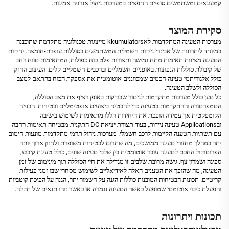
קמעונאים ומשתמשים סופיים החפצים במערכות ניהול אנרגיה אמינות.
סקירת המוצר
מערכות הטעינה המתקדמות לאkkumulators מייצגות טכנולוגיה מתקדמת שתוכננה
במיוחד ליתרונות של אביזרי ניידות חשמלית המשתמשים בסוללות עופרת-חומצה. יחידות
הטעינה מציגות תאימות מתח גמישה ותצורות פלט כוח כפולות, המתאימות טווח רחב
של קיבולת סוללות הנפוצות באופניים חשמליים וברכבים חשמליים קלים. העיצוב החזק
כולל אלגוריתמי טעינה חכמים שמכווננים אוטומטית את אספקת הכוח בהתאם למצב
הסוללה ולשלב הטעינה.
כל טען כולל מערכות מתקדמות לניטור שבודקות באופן רציף את מצב הסוללה,
הטמפרטורה וההתקדמות בטעינה כדי להבטיח ביצועים אופטימליים ובטיחות. הבנייה
הקומפקטית אך עמידה הופכת את היחידות הללו מתאימות לשימוש בישיבה
ובApplications טעינה ניידות, בעוד תצורת יציאת DC התקנית מבטיחה תאימות רחבה
עם תשתיות הטענה הקיימות לרכב חשמלי. מערכות ניהול תרמי מתקדמות מונעות חימום
יתר במהלך מחזורי טעינה ממושכים, מה שתרום לבטיחות משופרת ולחזון ארוך יותר.
הפרוטוקול החכם לטעינה עובר אוטומטית בין שלבי טעינה שונים, כולל טעינת קיבוע,
ספיגה ושמרון צף. גישה מרובת שלבים זו מגדילה את חיי הסוללה תוך מינימום של זמן
הטעינה, מה שהופך את הטענים האלה לאידיאליים לשימוש מסחרי שבו זמני פעילות
קריטיים. תכונות הבטיחות המובנות כוללות הגנה על חשמור יתר, הגנה על הפיכת קוטביות
והפעלת כיבוי אוטומטי שמופעל כאשר הטעינה נגמרה או כאשר זוהו תנאים של תקלה.
תכונות ויתרונות