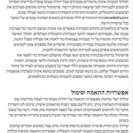
תהליכי הבטחת איכות מחמירים מבטיחים שכל יחידת טעינה עומדת בדרישות חמורות
לביצועים ולבטיחות לפני שיוצאת ממתקן הייצור. פרוטוקולי בדיקה מקיפים מעריכים את
הביצועים החשמליים, התכונות התרמיות והעמידות המכנית בתנאי פעולה שונים.
אמצעיicontrolאיכות המחמירים הללו מבטיחים ביצועים ואמינות עקביים של המוצר
בכל שרשרות הייצור.
אישורים בינלאומיים בתחום הבטיחות מאשרים את איכות העיצוב והייצור של מערכות
טעינה אלו, ומבטיחים התאמה לתקני הבטיחות החשמלית העולמיים. תהליך האישור
כולל בדיקות מקיפות על ידי מעבדות עצמאיות כדי לאמת את פעילות מעגלי ההגנה,
תאימות אלקטרומגנטית ועמידות בסביבתיות. אישורים אלו מספקים אמון למפיצים
ולמשתמשים סופיים בנוגע לבטיחות המוצר והתאמתו לתקנות.
פרוטוקולי בדיקות סביבתיות מדמים תנאי פעולה מהעולם האמיתי כדי לאשר את
הביצועים תחת טמפרטורות קיצוניות, רמות לחות משתנות ולחצי מכאניים. תוכנית
הבדיקות החזקה מבטיחה שהטענים הללו ישמרו על ביצועים עקביים לאורך כל מחזור
החיים הפעולי שלהם, גם בתנאי סביבה קשים. מסמכים בנושא איכות ומערכות אמצעיות
מאפשרות תמיכה מקיפה במוצר וכספים להבטחה בשווקים הבינלאומיים.
אפשרויות התאמה וסימול
יכולות ייצור גמישות מאפשרות התאמה של יחידות טעינה כדי לעמוד בדרישות שוק
ספציפיות והעדפות מותג. ניתן ליישם צבעי דפנות מותאמים אישית, מיקום לוגו ותצורות
מחבר כדי להתאים לאסטרטגיות המותג של הפצה והעדפות שוק אזורי. גישה של עיצוב
מודולרי מקלה על התאמה יעילה תוך שמירה על תכונות ביצועים עיקריות ואישורים של
ביטחון.
שירותי מתן תוויות פרטיות תומכים ביוזמות פיתוח מותג עבור מפיצים ומוכרים שרוצים
לבסס את נוכחותם בשוק הטעינה לנגישות חשמלית. אפשרויות התאמה מקיפות כוללות