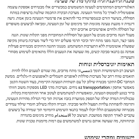
טכנולוגיהכנולוגיה מתקדמת של טעינה
האלגוריתמים המתקדמים לטעינה המשמשים במכשירים אלו מבטיחים אספקת עוצמה
אופטימלית לאורך כל מחזור הטעינה. מערכת הבקרה החכמה שולטת ברציפות במתח
הסוללה, בשיעור הזרם ובטמפרטורה כדי להתאים את פרמטרי הטעינה בזמן אמת. גישה
דינמית זו מונעת טעינה מוגזמת תוך מינימום של זמן הטעינה, ומביאה לביצועים משופרים
של הסוללה ולחיים אופרטיביים ארוכים יותר.
מעגלי הגנה מרובים מגנים על הטען ועל הסוללות המחוברות מפני תקלות שונות. הגנה
מפני קצר, הגנה מפני מתח יתר וכיבוי תרמי פועלים יחד כדי ליצור מערכת ביטחון מקיפה
שפועלת אוטומטית ללא התערבות המשתמש. מנגנוני ההגנה החזקים מבטיחים פעילות
אמינה גם בתנאי סביבה קשים, מה שעושה את הטענים הללו מתאימים לשימוש מסחרי
ותעשייתי.
תאימות יוניברסלית ונוחות
העיצוב רב-השימושיות תומך בتنسيוגי מתח מרובים, מה שגורם לטענים הללו להיות
תואמים טווח רחב של מערכות סוללות לאופניים חשמליים ולאופנועים דו-גלגליים. ממשק
המחבר DC התקני מבטיח שילוב קל עם תשתיות הטעינה הקיימות, בעוד השטח הקטן
מאפשר אחסון ו.sz transpportation נוחים. מערכות מדגי LED מספקות משוב חזותי
ברור בנוגע לסטטוס הטעינה, ומאפשרות למשתמשים לעקוב אחר ההתקדמות בקלות.
טכנולוגיית המרה יעילה של הספק ממזערת בזבוז אנרגיה תוך כדי הגדלת מהירות הטעינה,
ותרומה להפחתת עלויות תפעול ולוואי סביבתי. הבנייה הקלה בשילוב חומרי שילוד עמידים
מבטיחה שהמטענים הללו יוכלו לעמוד בתנאי השימוש היומיומי תוך שמירה על ביצועים
עקביים לאורך תקופה ממושכת. העיצוב קל الاستخدام מחייב מינימום בהגדרה
ובתחזוקה, מה שעושה אותם נגישים למשתמשים עם רמות מיומנות טכנית שונות.
יישומים ומקרי שימוש