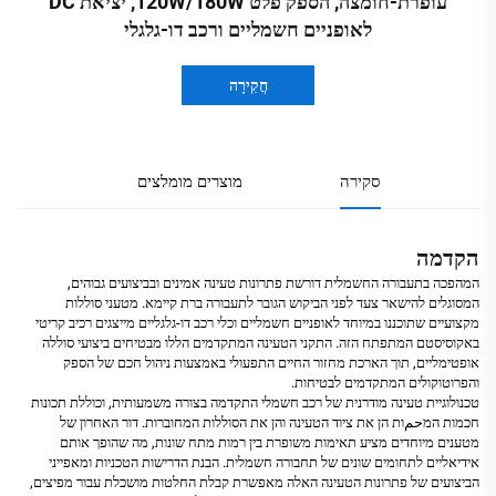
עופרת-חומצה, הספק פלט 120W/180W, יציאת DC
לאופניים חשמליים ורכב דו-גלגלי
חֲקִירָה
סקירה
מוצרים מומלצים
הקדמה
המהפכה בתעבורה החשמלית דורשת פתרונות טעינה אמינים ובביצועים גבוהים,
המסוגלים להישאר צעד לפני הביקוש הגובר לתעבורה ברת קיימא. מטעני סוללות
מקצועיים שתוכננו במיוחד לאופניים חשמליים וכלי רכב דו-גלגליים מייצגים רכיב קריטי
באקוסיסטם המתפתח הזה. התקני הטעינה המתקדמים הללו מבטיחים ביצועי סוללה
אופטימליים, תוך הארכת מחזור החיים התפעולי באמצעות ניהול חכם של הספק
והפרוטוקולים המתקדמים לבטיחות.
טכנולוגיית טעינה מודרנית של רכב חשמלי התקדמה בצורה משמעותית, וכוללת תכונות
חכמות המحمות הן את ציוד הטעינה והן את הסוללות המחוברות. דור האחרון של
מטענים מיוחדים מציע תאימות משופרת בין רמות מתח שונות, מה שהופך אותם
אידיאליים לתחומים שונים של תחבורה חשמלית. הבנת הדרישות הטכניות ומאפייני
הביצועים של פתרונות הטעינה האלה מאפשרת קבלת החלטות מושכלת עבור מפיצים,