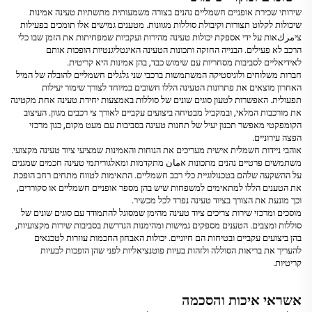
שירותי שכירת אופניים חשמליים נהנים בצורה משמעותית מתשתיות טעינה אמינות
שיכולות לקלוט תצורות וקיבולת סוללות מגוונות. מטענים גמישים אלו תומכים בפעילות
ציمركאות על ידי אספקת יכולות טעינה מהירות ועקביות שמפחיתות את הזמן שבו כלי
הרכב לא פעילים. הבנייה החזקה ותכונות הטעינה האינטליגנטיות הופכות אותם
לאידיאליים לסביבות מסחריות עם שימוש כבד, בהן אמינות היא קריטית.
חברות משלוחים ולוגיסטיקה המשתמשות ברכבי שני גלגלים חשמליים להובלה של המיל
האחרון מוצאים את פתרונות הטעינה הללו חשובים במיוחד לצורך שימור יעילות
תפעולית. האפשרות לטעון סוגים שונים של סוללות באמצעות יחידת טעינה אחת מקטינה
את מורכבות המלאי, ובמקביל מבטיחה ביצועים עקביים לאורך צי רכבים מגוון. העיצוב
הקומפקטי מאפשר תכנון יעיל של תחנות טעינה בסביבות עם מעט מקום, כגון מרכזי
הפצה עירוניים.
אוהבי ניידות חשמלית אישית מעריכים את הנוחות והאמינות שמציעי ציוד טעינה מקצועי.
משתמשים פרטיים נהנים מתכונות אمان מתקדמות ומאלגוריתמי טעינה חכמים שמגנים
על ההשקעה שלהם בטכנולוגיית כלי רכב חשמליים. התאימות לטווח מתחים רחב הופכת
את הטענים הללו למתאימים למשפחות שיש בהן מספר אופניים חשמליים או סקוררים,
וכך מונעת את הצורך בציוד טעינה נפרד לכל מכשיר.
מוסכים ומרכזי שירות צריכים ציוד טעינה מהימן שמסוגל להתמודד עם סוגים שונים של
סוללות ומצבים. הטענים מספקים גמישות ומהימנות הנדרשת בסביבות שירות מקצועיות,
בהן ביצועים עקביים ובטיחות הם חיוניים. יכולות האבחון החכמות עוזרות לטכנאים
להעריך את בריאות הסוללה ולזהות בעיות פוטנציאליות לפני שהן הופכות לבעיות
קריטיות.
אשראי איכות והסכמה