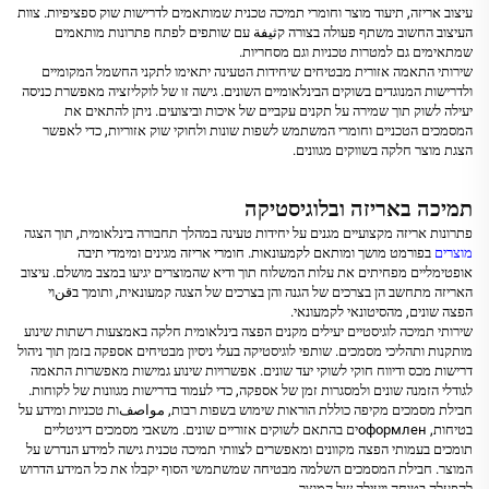
עיצוב אריזה, תיעוד מוצר וחומרי תמיכה טכנית שמותאמים לדרישות שוק ספציפיות. צוות
העיצוב החשוב משתף פעולה בצורה קثيفة עם שותפים לפתח פתרונות מותאמים
שמתאימים גם למטרות טכניות וגם מסחריות.
שירותי התאמה אזורית מבטיחים שיחידות הטעינה יתאימו לתקני החשמל המקומיים
ולדרישות המנוגדים בשוקים הבינלאומיים השונים. גישה זו של לוקליזציה מאפשרת כניסה
יעילה לשוק תוך שמירה על תקנים עקביים של איכות וביצועים. ניתן להתאים את
המסמכים הטכניים וחומרי המשתמש לשפות שונות ולחוקי שוק אזוריות, כדי לאפשר
הצגת מוצר חלקה בשווקים מגוונים.
תמיכה באריזה ובלוגיסטיקה
פתרונות אריזה מקצועיים מגנים על יחידות טעינה במהלך תחבורה בינלאומית, תוך הצגה
מוצרים
בפורמט מושך ומותאם לקמעונאות. חומרי אריזה מגינים ומימדי תיבה
אופטימליים מפחיתים את עלות המשלוח תוך ודיא שהמוצרים יגיעו במצב מושלם. עיצוב
האריזה מתחשב הן בצרכים של הגנה והן בצרכים של הצגה קמעונאית, ותומך בقنוי
הפצה שונים, מהסיטונאי לקמעונאי.
שירותי תמיכה לוגיסטיים יעילים מקנים הפצה בינלאומית חלקה באמצעות רשתות שינוע
מותקנות ותהליכי מסמכים. שותפי לוגיסטיקה בעלי ניסיון מבטיחים אספקה בזמן תוך ניהול
דרישות מכס ודיווח חוקי לשוקי יעד שונים. אפשרויות שינוע גמישות מאפשרות התאמה
לגודלי הזמנה שונים ולמסגרות זמן של אספקה, כדי לעמוד בדרישות מגוונות של לקוחות.
חבילת מסמכים מקיפה כוללת הוראות שימוש בשפות רבות, مواصفות טכניות ומידע על
בטיחות, оформленים בהתאם לשוקים אזוריים שונים. משאבי מסמכים דיגיטליים
תומכים בעמותי הפצה מקוונים ומאפשרים לצוותי תמיכה טכנית גישה למידע הנדרש על
המוצר. חבילת המסמכים השלמה מבטיחה שמשתמשי הסוף יקבלו את כל המידע הדרוש
להפעלה בטוחה ויעילה של המוצר.