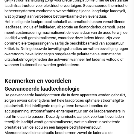
gelijkstroomaansluiting zorgt voor brede compatibiliteit met de bestaande
laadinfrastructuur voor elektrische voertuigen. Geavanceerde thermische
beheerssystemen voorkomen oververhitting tijdens langdurige laadcycli,
wat bijdraagt aan verbeterde betrouwbaarheid en levensduur.
Het intelligente laadprotocol schakelt automatisch tussen verschillende
laadfases, inclusief bulkladen, absorptie en floatonderhoudsmodi. Deze
meertrapsbenadering maximaliseert de levensduur van de accu terwijl de
laadtijd wordt geminimaliseerd, waardoor deze laders ideaal zijn voor
commerciële toepassingen waarbij de beschikbaarheid van apparatuur
kritiek is. De ingebouwde beveiligingsfuncties omvatten beveiliging tegen
overstroom, beveiliging tegen omgekeerde polariteit en automatische
uitschakelmogelijkheden die activeren wanneer het laden is voltooid of
wanneer foutcondities worden gedetecteerd.
Kenmerken en voordelen
Geavanceerde laadtechnologie
De geavanceerde laadalgoritmen die in deze apparaten worden gebruikt,
zorgen ervoor dat er tijdens het hele laadproces optimale stroomafgifte
plaatsvindt. Het intelligente regelsysteem bewaakt continu de
accuspanning, stroomafname en temperatuur om de laadparameters in
real-time aan te passen. Deze dynamische aanpak voorkomt overladen
terwijl de laadtijd wordt geminimaliseerd, wat resulteert in verbeterde
prestaties van de accu en een langere bedrijfslevensduur.
Meerdere beveiligingscircuits beschermen zowel de lader als de