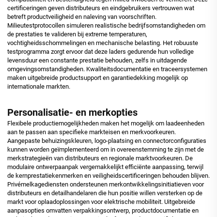
certificeringen geven distributeurs en eindgebruikers vertrouwen wat
betreft productveiligheid en naleving van voorschriften.
Milieutestprotocollen simuleren realistische bedrijfsomstandigheden om
de prestaties te valideren bij extreme temperaturen,
vochtigheidsschommelingen en mechanische belasting. Het robuuste
testprogramma zorgt ervoor dat deze laders gedurende hun volledige
levensduur een constante prestatie behouden, zelfs in uitdagende
omgevingsomstandigheden. Kwaliteitsdocumentatie en traceersystemen
maken uitgebreide productsupport en garantiedekking mogelijk op
internationale markten.
Personalisatie- en merkopties
Flexibele productiemogelijkheden maken het mogelijk om laadeenheden
aan te passen aan specifieke markteisen en merkvoorkeuren.
Aangepaste behuizingskleuren, logo-plaatsing en connectorconfiguraties
kunnen worden geïmplementeerd om in overeenstemming te zijn met de
merkstrategieën van distributeurs en regionale marktvoorkeuren. De
modulaire ontwerpaanpak vergemakkelijkt efficiënte aanpassing, terwijl
de kernprestatiekenmerken en veiligheidscertificeringen behouden blijven.
Privémelkagediensten ondersteunen merkontwikkelingsinitiatieven voor
distributeurs en detailhandelaren die hun positie willen versterken op de
markt voor oplaadoplossingen voor elektrische mobiliteit. Uitgebreide
aanpasopties omvatten verpakkingsontwerp, productdocumentatie en