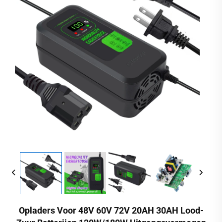
Opladers Voor 48V 60V 72V 20AH 30AH Lood-