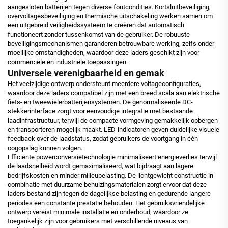
aangesloten batterijen tegen diverse foutcondities. Kortsluitbeveiliging,
overvoltagesbeveiliging en thermische uitschakeling werken samen om
een uitgebreid veiligheidssysteem te creëren dat automatisch
functioneert zonder tussenkomst van de gebruiker. De robuuste
beveiligingsmechanismen garanderen betrouwbare werking, zelfs onder
moeilijke omstandigheden, waardoor deze laders geschikt zijn voor
commerciële en industriële toepassingen.
Universele verenigbaarheid en gemak
Het veelzijdige ontwerp ondersteunt meerdere voltageconfiguraties,
waardoor deze laders compatibel zijn met een breed scala aan elektrische
fiets- en tweewielerbatterijensystemen. De genormaliseerde DC-
stekkerinterface zorgt voor eenvoudige integratie met bestaande
laadinfrastructuur, terwijl de compacte vormgeving gemakkelijk opbergen
en transporteren mogelijk maakt. LED-indicatoren geven duidelijke visuele
feedback over de laadstatus, zodat gebruikers de voortgang in één
oogopslag kunnen volgen.
Efficiënte powerconversietechnologie minimaliseert energieverlies terwijl
de laadsnelheid wordt gemaximaliseerd, wat bijdraagt aan lagere
bedrijfskosten en minder milieubelasting. De lichtgewicht constructie in
combinatie met duurzame behuizingsmaterialen zorgt ervoor dat deze
laders bestand zijn tegen de dagelijkse belasting en gedurende langere
periodes een constante prestatie behouden. Het gebruiksvriendelijke
ontwerp vereist minimale installatie en onderhoud, waardoor ze
toegankelijk zijn voor gebruikers met verschillende niveaus van