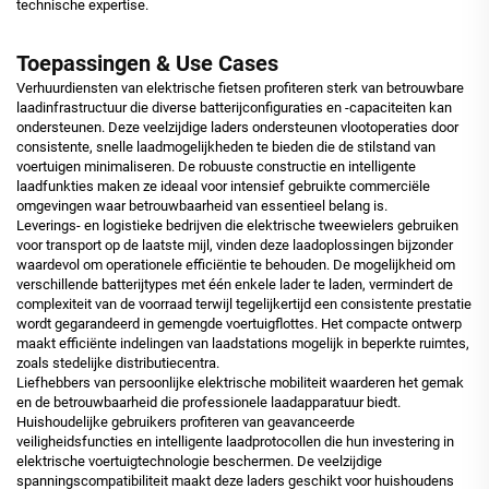
technische expertise.
Toepassingen & Use Cases
Verhuurdiensten van elektrische fietsen profiteren sterk van betrouwbare
laadinfrastructuur die diverse batterijconfiguraties en -capaciteiten kan
ondersteunen. Deze veelzijdige laders ondersteunen vlootoperaties door
consistente, snelle laadmogelijkheden te bieden die de stilstand van
voertuigen minimaliseren. De robuuste constructie en intelligente
laadfunkties maken ze ideaal voor intensief gebruikte commerciële
omgevingen waar betrouwbaarheid van essentieel belang is.
Leverings- en logistieke bedrijven die elektrische tweewielers gebruiken
voor transport op de laatste mijl, vinden deze laadoplossingen bijzonder
waardevol om operationele efficiëntie te behouden. De mogelijkheid om
verschillende batterijtypes met één enkele lader te laden, vermindert de
complexiteit van de voorraad terwijl tegelijkertijd een consistente prestatie
wordt gegarandeerd in gemengde voertuigflottes. Het compacte ontwerp
maakt efficiënte indelingen van laadstations mogelijk in beperkte ruimtes,
zoals stedelijke distributiecentra.
Liefhebbers van persoonlijke elektrische mobiliteit waarderen het gemak
en de betrouwbaarheid die professionele laadapparatuur biedt.
Huishoudelijke gebruikers profiteren van geavanceerde
veiligheidsfuncties en intelligente laadprotocollen die hun investering in
elektrische voertuigtechnologie beschermen. De veelzijdige
spanningscompatibiliteit maakt deze laders geschikt voor huishoudens