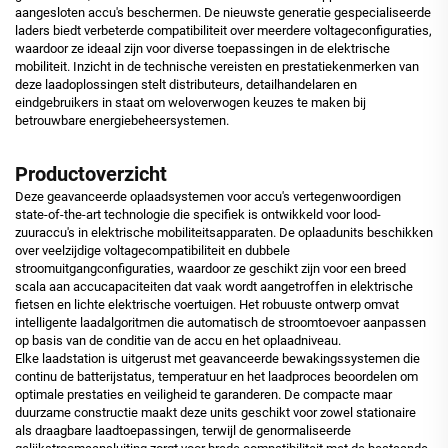
aangesloten accu's beschermen. De nieuwste generatie gespecialiseerde
laders biedt verbeterde compatibiliteit over meerdere voltageconfiguraties,
waardoor ze ideaal zijn voor diverse toepassingen in de elektrische
mobiliteit. Inzicht in de technische vereisten en prestatiekenmerken van
deze laadoplossingen stelt distributeurs, detailhandelaren en
eindgebruikers in staat om weloverwogen keuzes te maken bij
betrouwbare energiebeheersystemen.
Productoverzicht
Deze geavanceerde oplaadsystemen voor accu's vertegenwoordigen
state-of-the-art technologie die specifiek is ontwikkeld voor lood-
zuuraccu's in elektrische mobiliteitsapparaten. De oplaadunits beschikken
over veelzijdige voltagecompatibiliteit en dubbele
stroomuitgangconfiguraties, waardoor ze geschikt zijn voor een breed
scala aan accucapaciteiten dat vaak wordt aangetroffen in elektrische
fietsen en lichte elektrische voertuigen. Het robuuste ontwerp omvat
intelligente laadalgoritmen die automatisch de stroomtoevoer aanpassen
op basis van de conditie van de accu en het oplaadniveau.
Elke laadstation is uitgerust met geavanceerde bewakingssystemen die
continu de batterijstatus, temperatuur en het laadproces beoordelen om
optimale prestaties en veiligheid te garanderen. De compacte maar
duurzame constructie maakt deze units geschikt voor zowel stationaire
als draagbare laadtoepassingen, terwijl de genormaliseerde