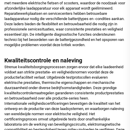
met meerdere elektrische fietsen of scooters, waardoor de noodzaak voor
afzonderlijke laadapparatuur voor elk apparaat wordt geëlimineerd.
Reparatiewerkplaatsen en servicecenters hebben betrouwbare
laadapparatuur nodig die verschillende batterijtypes en -condities aankan.
Deze laders bieden de flexibiliteit en betrouwbaarheid die nodig zijn in
professionele servicesituaties, waar consistente prestaties en veiligheid
essentieel zijn. De intelligente diagnostische functies ondersteunen
technici bij het beoordelen van de batterijgezondheid en het opsporen van
mogelijke problemen voordat deze kritiek worden.
Kwaliteitscontrole en naleving
Strenue kwaliteitsborgingsprocessen zorgen ervoor dat elke laadeenheid
voldoet aan strikte prestatie- en veiligheidsnormen voordat deze de
productiefaciliteit verlaat. Uitgebreide testprotocollen evalueren
elektrische prestaties, thermische eigenschappen en mechanische
duurzaamheid onder diverse bedrijfsomstandigheden. Deze grondige
kwaliteitscontrolemaatregelen garanderen consistente productprestaties
en betrouwbaarheid over alle productie-series heen.
Internationale veiligheidscertificeringen bevestigen de kwaliteit van het
ontwerp en de productie van deze laadsystemen, en waarborgen naleving
van wereldwijde normen voor elektrische veiligheid. Het
certificeringsproces omvat uitgebreide tests door onafhankelijke
laboratoria om de werking van beveiligingscircuits, elektromagnetische
compatibiliteit en bestendigheid tegen milieu-invloeden te verifiëren. Deze