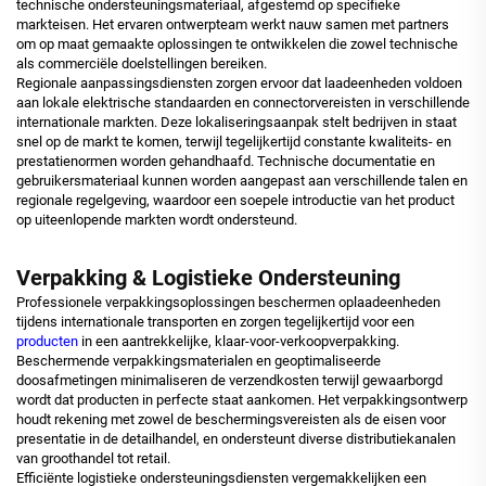
technische ondersteuningsmateriaal, afgestemd op specifieke
markteisen. Het ervaren ontwerpteam werkt nauw samen met partners
om op maat gemaakte oplossingen te ontwikkelen die zowel technische
als commerciële doelstellingen bereiken.
Regionale aanpassingsdiensten zorgen ervoor dat laadeenheden voldoen
aan lokale elektrische standaarden en connectorvereisten in verschillende
internationale markten. Deze lokaliseringsaanpak stelt bedrijven in staat
snel op de markt te komen, terwijl tegelijkertijd constante kwaliteits- en
prestatienormen worden gehandhaafd. Technische documentatie en
gebruikersmateriaal kunnen worden aangepast aan verschillende talen en
regionale regelgeving, waardoor een soepele introductie van het product
op uiteenlopende markten wordt ondersteund.
Verpakking & Logistieke Ondersteuning
Professionele verpakkingsoplossingen beschermen oplaadeenheden
tijdens internationale transporten en zorgen tegelijkertijd voor een
producten
in een aantrekkelijke, klaar-voor-verkoopverpakking.
Beschermende verpakkingsmaterialen en geoptimaliseerde
doosafmetingen minimaliseren de verzendkosten terwijl gewaarborgd
wordt dat producten in perfecte staat aankomen. Het verpakkingsontwerp
houdt rekening met zowel de beschermingsvereisten als de eisen voor
presentatie in de detailhandel, en ondersteunt diverse distributiekanalen
van groothandel tot retail.
Efficiënte logistieke ondersteuningsdiensten vergemakkelijken een