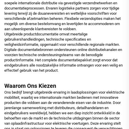
soepele internationale distributie via gevestigde verzendnetwerken en
documentatieprocessen. Ervaren logistieke partners zorgen voor tijdige
levering terwijl zij de douanevereisten en wettelijke voorschriften voor
verschillende afzetmarkten beheren. Flexibele verzendopties maken het
mogelijk om diverse bestelomvang en levertijden te accommoderen om
aan uiteenlopende klantvereisten te voldoen.
Uitgebreide productdocumentatie omvat meertalige
gebruikershandleidingen, technische specificaties en
veiligheidsinformatie, opgemaakt voor verschillende regionale markten.
Digitale documentatiebronnen ondersteunen online distributiekanalen en
voorzien technische ondersteuningsteams van de benodigde
productinformatie. Het complete documentatiepakket zorgt ervoor dat
eindgebruikers alle noodzakelijke informatie ontvangen voor een veilig en
effectief gebruik van het product.
Waarom Ons Kiezen
Ons bedrijf brengt uitgebreide ervaring in laadoplossingen voor elektrische
mobiliteit, waarbij we internationale markten bedienen met innovatieve
producten die voldoen aan de veranderende eisen van de industrie. Door
jarenlange samenwerking met distributeurs, detailhandelaren en
eindgebruikers wereldwijd, hebben we een diep inzicht ontwikkeld in de
behoeften van de markt en de technische uitdagingen binnen de sector
van oplaadinfrastructuur voor elektrische voertuigen. Deze ervaring stelt
ons in staat om oplossingen te leveren die consequent de verwachtingen