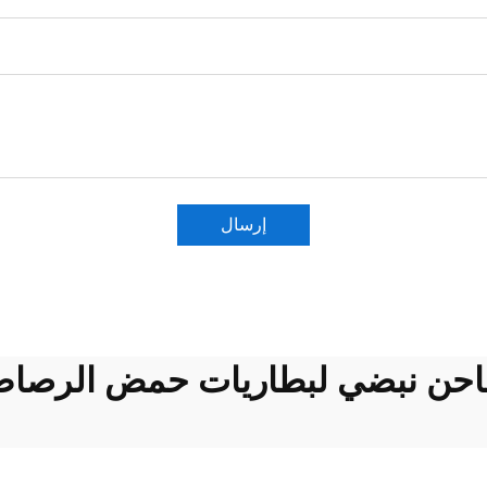
إرسال
حن نبضي لبطاريات حمض الرصا