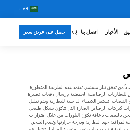
AR
يق
الأخبار
اتصل بنا
احصل على عرض سعر
ص
اً من تدفق تيار مستمر. تعتمد هذه الطريقة المتطورة
ض للبطاريات الرصاصية الحمضية بإرسال دفعات قصيرة
 النبضات، تستقر الكيمياء الداخلية للبطارية ويتم تقليل
ورات كبريتات الرصاص الضارة التي تتكوّن بشكل طبيعي
شحن بالنبضات بإعاقة تكوّن البلورات من خلال اهتزازات
ة لمراقبة جهد البطارية ودرجة حرارتها وتقدم الشحن
ميزات التقنية خوارزميات شحن متعددة المراحل تنتقل عبر