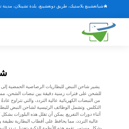
شيانغشينغ بلاستيك، طريق دونغشينغ، بلدة تشينلان، مدينة ت
شا
يشير شاحن النبض للبطاريات الرصاصية الحمضية إلى تقن
للشحن على فترات زمنية دقيقة بين نبضات الشحن، مما
من النبضات الكهربائية عالية التردد، والتي تتراوح عادةً
التكلس. وتشمل الوظائف الرئيسية لشاحن النبض للبطاري
أثناء دورات التفريغ. يمكن أن تقلل هذه البلورات بشكل 
عالية التردد، مما يحافظ على أقطاب البطارية نظيفة 
بشكل مستمر. تقوم هذه الأنظمة الذكية بتعديل تردد النبض