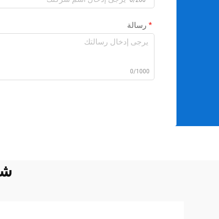
رسالة
0/1000
شا