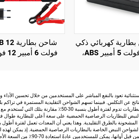
طارية كهربائي ذكي
شاحن بطارية
72 فولت 5 أمبير ABS،
فولت 6 أ
ليثيوم 20S 23S، شاحن
للسيارات والدراج
بطارية Lifepo4 للدراجة
النارية، شحن متعد
الكهربائية، 84 فولت، 87.6
الأجهزة، إكسسوار
فولت، 88.2 فولت، 72
سيارات عابرة للحد
ثنائية تعود بالنفع المباشر على المستخدمين من خلال تحسين الأداء وتقل
تج عن التكلس. فبينما تسهم الشواحن التقليدية المستمرة في تراكم بل
فولت
هذه الرواسب الضارة بنشاط. ويلاحظ المستخدمون أن البطاريات تدوم
لنبض للبطاريات الرصاصية الحمضية على سعة أعلى للبطارية طوال فترة
تلك المشحونة بالطرق التقليدية. وهذا يعني أن المعدات تعمل لفترة أ
لشواحن النبض الخاصة بالبطاريات الرصاصية الحمضية. إذ يمكن لهذه الأج
بسبب التكلس. وبدلًا من التخلص من البطا