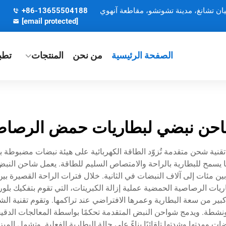
يان تشانغ، مدينة تشوتشو، مقاطعة آنهوي
+86-13655504188
[email protected]
الصفحة الرئيسية
من نحن
المنتجات
تطب
حن نبضي لبطاريات حمض الرصا
ية شحن متقدمة تُزوّد الطاقة الكهربائية على هيئة نبضات مضبوطة بدل
 يسمح للبطارية بالراحة والامتصاص السليم للطاقة. يعمل شاحن النب
 بين مئات إلى آلاف النبضات في الثانية. خلال فترات الراحة القصيرة بين
ات الرصاصية الحمضية عملية إزالة الكبريتات، التي تقوم بتفكيك بل
كبير من سعة البطارية وعمرها الافتراضي عند تراكمها. وتقوم تقنية ال
ونشطة. ويدمج شواحن النبض المتقدمة تحكمًا بواسطة المعالجات الدقيق
ات ومدتها وشدتها تلقائيًا بناءً على حالة البطارية الفعلية. وتشمل ال