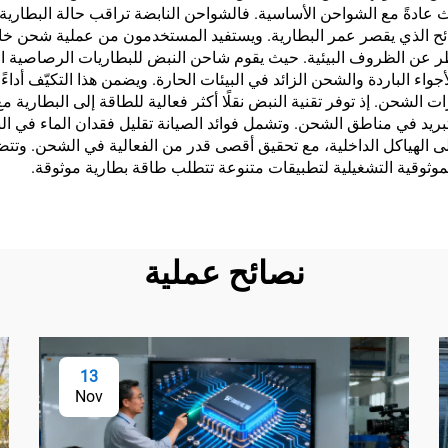
عادةً مع الشواحن الأساسية. فالشواحن النابضة تراقب حالة البطارية با
ائح الذي يقصر عمر البطارية. ويستفيد المستخدمون من عملية شحن خالي
ر عن الظروف البيئية. حيث يقوم شاحن النبض للبطاريات الرصاصية الحم
اء الباردة والشحن الزائد في البيئات الحارة. ويضمن هذا التكيّف أداء
ات الشحن. إذ توفر تقنية النبض نقلًا أكثر فعالية للطاقة إلى البطارية م
تبريد في مناطق الشحن. وتشمل فوائد الصيانة تقليل فقدان الماء في ال
على الهياكل الداخلية، مع تحقيق أقصى قدر من الفعالية في الشحن. وتتض
وثوقية التشغيلية لتطبيقات متنوعة تتطلب طاقة بطارية موثوقة.
نصائح عملية
13
Nov