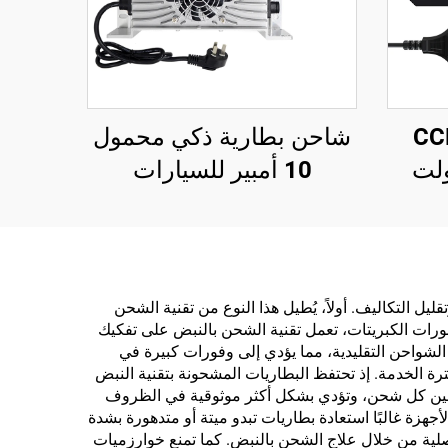
 CCB 12
شاحن بطارية ذكي محمول
مبير 12 فولت
10 أمبير للسيارات
ات
الكهربائية للجولف 48 فولت
د
72 فولت بحالة ألومنيوم
ات
بشحن سريع للسيارات
ود
والدراجات النارية الكهربائية
يل التكاليف. أولاً، يُطيل هذا النوع من تقنية الشحن
ورات الكبريتات، تعمل تقنية الشحن بالنبض على تفكيك
 لفترة أطول بنسبة 30-50٪ مقارنة بتلك التي تُستخدم مع الشواحن التقليدية، مما يؤدي إلى وفورات كبيرة في
 الخدمة. إذ تحتفظ البطاريات المشحونة بتقنية النبض
طول بين كل شحن، وتؤدي بشكل أكثر موثوقية في الظروف
هزة غالبًا استعادة بطاريات تبدو ميتة أو متدهورة بشدة
ريات باهظة الثمن قبل أوانها، يمكن للمستخدمين عادةً استعادة 70-90٪ من السعة الأصلية من خلال علاج الشحن بالنبض. كما تمنع خوارزميات