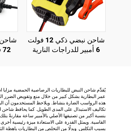
شاحن نبضي ذكي 12 فولت
شاحن ب
6 أمبير للدراجات النارية
والسكوتر، بشاشة LED من
مادة البولي كربونات، إخراج
قابل للتخصيص لأوروبا/
الولايات المتحدة/المملكة
يُقدِّم شاحن النبض للبطاريات الرصاصية الحمضية مزايا است
عمر البطارية بشكل كبير من خلال منع وتقويض الضرر النا
المتحدة، إصلاح للسيارات
ببطاريات LifePO4
تكاليف الاستبدال على المدى الطويل. كما يحافظ شاحن ا
بنسبة أكبر من تصنيفها الأصلي بالأمبير ساعة مقارنةً ب
القاسية. ويمثل القدرة على الاستعادة ميزة رئيسية أخرى 