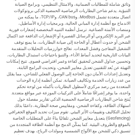
وثائق شاملة للمطالبات الضمانية، والامتثال التنظيمي، وبرامج الصيانة
التنبؤية. يدعم شاحن البطاريات الرصاصية الحمضية الذكي بروتوكولات
اتصال متعددة تشمل Modbus، وCAN bus، وTCP/IP، ما يمكنه من
الاندماج مع أنظمة إدارة المباني الحالية، وبرمجيات إدارة الأساطيل،
ومنصات الأتمتة الصناعية. ترسل أنظمة التنبيه المخصصة إشعارات فورية
عبر البريد الإلكتروني أو الرسائل القصيرة أو الإشعارات الدافعة عند اكتمال
الشحن أو حدوث أعطال أو الحاجة إلى صيانة البطاريات، ما يمنع توقف
التشغيل المفاجئ وفشل المعدات. تعالج خوارزميات التحليلات المتقدمة
البيانات التاريخية لتحديد أنماط الأداء، والتنبؤ باحتياجات استبدال البطاريات،
وتحسين جداول الشحن لتحقيق كفاءة وعمر افتراضي قصوى. تتيح إمكانات
التهيئة عن بُعد للتقنيين تعديل معايير الشحن، وتحديث البرامج الثابتة،
وتعديل إعدادات الأمان دون الحاجة إلى الوصول الفعلي للشاحن، مما يقلل
من عدد زيارات الخدمة وتكاليف الصيانة. تمكن أنظمة إدارة الوحدات
المتعددة من رصد مركزي لأسطول البطاريات بأكمله من لوحة تحكم
واحدة، ما يوفر إشرافًا شاملاً على التركيبات الموزعة عبر مواقع متعددة.
يُنتج شاحن البطاريات الرصاصية الحمضية الذكي تقارير مفصلة حول
استهلاك الطاقة، وكفاءة الشحن، ومقاييس صحة البطارية، داعمًا بذلك
تحليل التكاليف وتقييمات الأثر البيئي. تقوم ميزات تحديد الموقع الجغرافي
(Geofencing) بتعديل معايير الشحن تلقائيًا بناءً على المتطلبات الخاصة
بالموقع والظروف البيئية. كما يمكّن الدمج مع أنظمة الطاقة المتجددة من
تنسيق ذكي للشحن مع الألواح الشمسية ومولدات الرياح، بهدف تعظيم