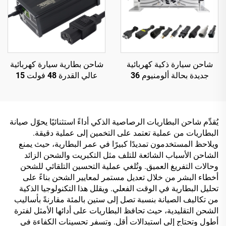
ببطاريات LifePO4
شاحن سيارة ذكية كهربائية
شاحن بطارية سيارة كهربائية
جديدة بحالة ألومنيوم 36
عالي القدرة 48 فولت 15
فولت بتقنية شحن بطارية
أمبير بحالة ألومنيوم، شاحن
ليثيوم سريعة
بطارية ليثيوم ذكي جديد قابل
للتعديل مع مدخل 220 فولت
يُقدِّم شاحن البطاريات الرصاصية الذكي أداءً استثنائيًا يحوّل صيانة
البطاريات من عملية تعتمد على التخمين إلى عملية دقيقة.
ويلاحظ المستخدمون تمديدًا كبيرًا في عمر البطارية، حيث يمنع
الشاحن الأسباب الشائعة للتلف مثل التكبريت والشحن الزائد
وحالات التفريغ العميق. وتُلغي عملية التحسين التلقائي للشحن
أخطاء البشر من خلال تعديل مستمر لمعايير الشحن بناءً على
تحليل البطارية في الوقت الفعلي. ويقلل هذا التكنولوجيا الذكية
من تكاليف الصيانة بنسبة تصل إلى ستين بالمئة مقارنةً بأساليب
الشحن التقليدية، حيث تحافظ البطاريات على أدائها الأمثل لفترة
أطول وتحتاج إلى استبدالات أقل. وتسفر تحسينات الكفاءة في