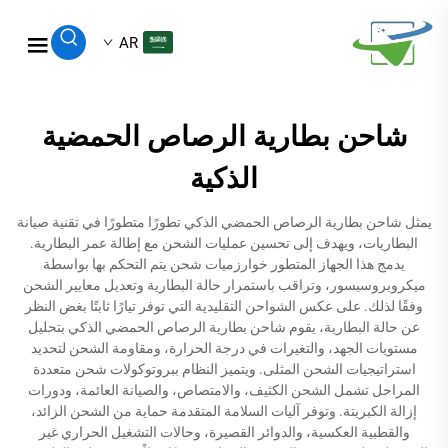
AR
شاحن بطارية الرصاص الحمضية
الذكية
يمثل شاحن بطارية الرصاص الحمضي الذكي تطورًا متطورًا في تقنية صيانة
البطاريات، ويهدف إلى تحسين عمليات الشحن مع إطالة عمر البطارية.
يدمج هذا الجهاز المتطور خوارزميات شحن يتم التحكم بها بواسطة
ميكروبروسيسور، وتراقب باستمرار حالة البطارية وتعديل معايير الشحن
وفقًا لذلك. على عكس الشواحن التقليدية التي توفر تيارًا ثابتًا بغض النظر
عن حالة البطارية، يقوم شاحن بطارية الرصاص الحمضي الذكي بتحليل
مستويات الجهد، والتغيرات في درجة الحرارة، ومقاومة الشحن لتحديد
استراتيجيات الشحن المثلى. ويتميز النظام ببروتوكولات شحن متعددة
المراحل تشمل الشحن الكثيف، والامتصاص، والصيانة العائمة، ودورات
إزالة الكبريتة. وتوفر آليات السلامة المتقدمة حماية من الشحن الزائد،
والقطبية العكسية، والدوائر القصيرة، وحالات التشغيل الحراري غير