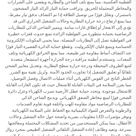
القطبية العكسية، مما يمنع تلف الشاحن والبطارية ويقضي على الشرارات
والمخاطر المحتملة للحريق. وتراقب حماية التيار الزائد التيار المشحون
باستمرار، وتقلل فورًا من توصيل الطاقة إذا تم اكتشاف تدفق تيار مفرط،
مما يمنع ارتفاع درجة حرارة البطارية وحالات التشغيل الحراري التي قد
تؤدي إلى الانفجار أو إطلاق غازات سامة. ويتميز الشاحن الذكي للبطاريات
الرصاصية بحماية متطورة من الفولطية الزائدة تمنع حدوث قفزات خطيرة
في الفولطية تصل إلى البطاريات المتصلة، مما يحمي المكونات الإلكترونية
الحساسة ويمنع غليان الإلكتروليت. وتقطع حماية الدائرة القصيرة التيار فورًا
عند اكتشاف أنماط مقاومة غير طبيعية، مما يمنع الحرائق الكهربائية وتلف
المعدات. وتستخدم أنظمة مراقبة درجة الحرارة أجهزة استشعار متعددة
لتتبع الظروف المحيطة ودرجة حرارة سطح البطارية، وتعديل معايير الشحن
تلقائيًا أو تعليق التشغيل إذا تجاوزت الحدود الآمنة. وتُزيل تقنية منع الشرر
الخطر الناتج عن القوس الكهربائي أثناء عمليات الاتصال وفصل التوصيل،
مما يعزز السلامة في البيئات القابلة للاشتعال حيث قد تكون الغازات القابلة
للاشتعال موجودة. وتحدد حماية عطل الأرضية تسرب الكهرباء وعزل دائرة
الشحن فورًا لمنع مخاطر الصعق الكهربائي. ويدمج الشاحن الذكي
للبطاريات الرصاصية مواد مقاومة للهب وأغلفة قوية تقاوم الصدمات
والرطوبة والتعرض للمواد الكيميائية مع الحفاظ على السلامة الكهربائية.
وتوفر مؤشرات LED معلومات بصرية واضحة حول حالة التشغيل وحالات
الأعطال، مما يمكن المستخدمين من تحديد المشكلات المحتملة ومعالجتها
بسرعة. وتعيد وظائف إعادة التشغيل التلقائي التشغيل الطبيعي بمجرد زوال
حالات العطل، مما يقلل من وقت التوقف مع ضمان استمرار بروتوكولات