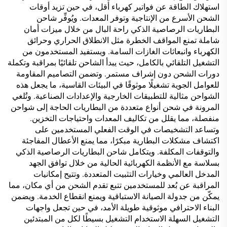
استهلاك الطاقة عن فواتير كهرباء أقل، في حين تزيد أوقات
الشحن الأسرع من الإنتاجية وتوفر المعدات. ويُوفِّر شاحن
البطاريات الرصاصية الذكي راحة البال من خلال ميزات أمان
شاملة تمنع المواقف الخطرة مثل الانطلاق الحراري وحرائق
الكهرباء وانبعاثات الغازات السامة. ويستفيد المستخدمون من
التشغيل التلقائي بالكامل، حيث يبدأ الشاحن تلقائيًا بمراقبة وتكملة
دورات الشحن دون إشراف مستمر. وتضمن التصاميم المقاومة
للعوامل الجوية تشغيلًا موثوقًا في البيئات القاسية، ما يجعل هذه
الشواحن مثالية للتطبيقات الخارجية والإعدادات الصناعية. وتُلغي
المرونة في شحن أنواع متعددة من البطاريات الحاجة إلى شواحن
منفصلة، مما يقلل من تكاليف المعدات واحتياجات التخزين.
وتساعد التشخيصات في الوقت الفعلي المستخدمين على
اكتشاف مشكلات البطارية مبكرًا، مما يمنع الأعطال المفاجئة
والتوقفات المكلفة. ويتكامل شاحن البطاريات الرصاصية الذكي
بسلاسة مع الأنظمة الكهربائية الحالية من خلال توافق الجهد
المدخل العالمي وخيارات التثبيت المتعددة. وتتيح إمكانيات
المراقبة عن بُعد للمستخدمين تتبع تقدم الشحن من أي مكان، مما
يمكّن من جدولة الصيانة الاستباقية ويمنع انقطاع الخدمة. ويضمن
البناء الاحترافي موثوقية طويلة الأمد، في حين تجعل واجهات
التشغيل السهلة الاستخدام التشغيل بسيطًا لكل من المبتدئين