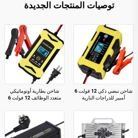
توصيات المنتجات الجديدة
شاحن نبضي ذكي 12 فولت 6
شاحن بطارية أوتوماتيكي
أمبير للدراجات النارية
متعدد الوظائف 12 فولت 6
والسكوتر، بشاشة LED من
أمبير لإصلاح البطاريات،
مادة البولي كربونات، إخراج
Cargador De Bateria De
قابل للتخصيص لأوروبا/
للسيارة والدراجة النارية
الولايات المتحدة/المملكة
والسكوتر، مع شاشة LCD
المتحدة، إصلاح للسيارات
وحماية OTP، كهربائي