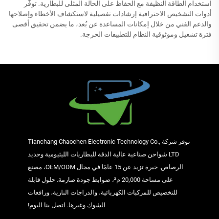
استخدام الطاقة النظيفة مع الحفاظ على الحالة المثلى للبطارية. توفّر
أدوات التشخيص الاحترافية إرشادات تفصيلية لاستكشاف الأخطاء وإصلاحها
والدعم الفني من خلال إمكانات المساعدة عن بُعد، ما يضمن تحقيق أقصى
فترة تشغيل وموثوقية النظام للتطبيقات الحرجة.
توفر شركة Tianchang Chaochen Electronic Technology Co.,
LTD شواحن صناعية عالية الدقة للبطاريات الليثيومية وحديد
الرصاص. خبرة تزيد عن 15 عامًا في مجال OEM/ODM، مصنع
على مساحة 20,000 م²، ضوابط جودة صارمة. حلول قابلة
للتخصيص للمركبات الكهربائية، والدراجات النارية، ورافعات
الشوك وغيرها. اتصل بنا اليوم!