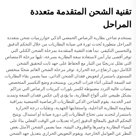
تقنية الشحن المتقدمة متعددة
المراحل
يستخدم شاحن بطارية الرصاص الحمضي الذكي خوارزميات شحن متعددة
المراحل متطورة تُحدث ثورة في صيانة البطاريات من خلال التحكم الدقيق
والتحسين التكيفي. تبدأ هذه التقنية المتقدمة بمرحلة الشحن الكتلي التي
توفر أقصى تيار آمن لاستعادة سعة البطارية بسرعة، تليها مرحلة الامتصاص
التي تقلل تدريجيًا من التيار مع الحفاظ على جهد ثابت لتحقيق الشحن
الكامل دون ارتفاع درجة الحرارة. توفر مرحلة الشحن العائم شحنًا منخفض
المستوى باستمرار لتعويض فقدان الشحن الذاتي، مما يضمن بقاء البطاريات
عند السعة المثلى أثناء فترات التخزين. ويستخدم وضع التكسير المتخصص
نبضات عالية التردد مضبوطة لكسر بلورات كبريتات الرصاص التي تتراكم
بشكل طبيعي على ألواح البطارية، ما يؤدي إلى عكس فقدان السعة وتمديد
عمر الخدمة. يقوم الشاحن الذكي للبطاريات الرصاصية الحمضية بمراقبة
مقاومة البطارية الداخلية، واستجابتها الجهدية، وتقلبات درجة الحرارة
باستمرار لتحديد متى تحتاج البطاريات إلى دورة صيانة أو استبدال. ويتيح
التحكم الدقيق بالمعالج الدقيق إجراء تعديلات في الوقت الفعلي بناءً على
كيمياء البطارية وعمرها والظروف البيئية، مما يضمن الشحن الأمثل بغض
النظر عن العوامل الخارجية. ويقوم التعويض الحراري بتعديل جهد الشحن