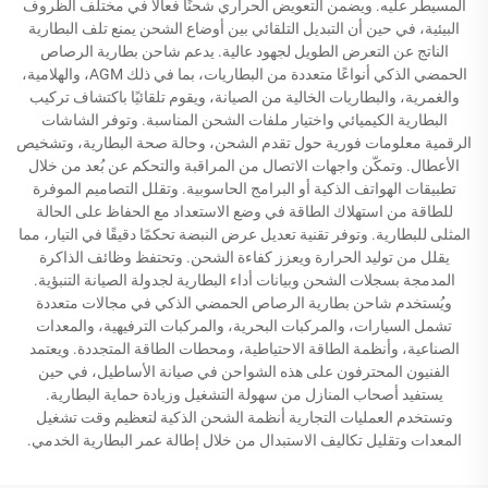
المسيطر عليه. ويضمن التعويض الحراري شحنًا فعالًا في مختلف الظروف
البيئية، في حين أن التبديل التلقائي بين أوضاع الشحن يمنع تلف البطارية
الناتج عن التعرض الطويل لجهود عالية. يدعم شاحن بطارية الرصاص
الحمضي الذكي أنواعًا متعددة من البطاريات، بما في ذلك AGM، والهلامية،
والغمرية، والبطاريات الخالية من الصيانة، ويقوم تلقائيًا باكتشاف تركيب
البطارية الكيميائي واختيار ملفات الشحن المناسبة. وتوفر الشاشات
الرقمية معلومات فورية حول تقدم الشحن، وحالة صحة البطارية، وتشخيص
الأعطال. وتمكّن واجهات الاتصال من المراقبة والتحكم عن بُعد من خلال
تطبيقات الهواتف الذكية أو البرامج الحاسوبية. وتقلل التصاميم الموفرة
للطاقة من استهلاك الطاقة في وضع الاستعداد مع الحفاظ على الحالة
المثلى للبطارية. وتوفر تقنية تعديل عرض النبضة تحكمًا دقيقًا في التيار، مما
يقلل من توليد الحرارة ويعزز كفاءة الشحن. وتحتفظ وظائف الذاكرة
المدمجة بسجلات الشحن وبيانات أداء البطارية لجدولة الصيانة التنبؤية.
ويُستخدم شاحن بطارية الرصاص الحمضي الذكي في مجالات متعددة
تشمل السيارات، والمركبات البحرية، والمركبات الترفيهية، والمعدات
الصناعية، وأنظمة الطاقة الاحتياطية، ومحطات الطاقة المتجددة. ويعتمد
الفنيون المحترفون على هذه الشواحن في صيانة الأساطيل، في حين
يستفيد أصحاب المنازل من سهولة التشغيل وزيادة حماية البطارية.
وتستخدم العمليات التجارية أنظمة الشحن الذكية لتعظيم وقت تشغيل
المعدات وتقليل تكاليف الاستبدال من خلال إطالة عمر البطارية الخدمي.