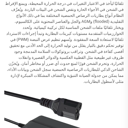
تلقائيًا ليأخذ في الاعتبار التغيرات في درجة الحرارة المحيطة، ويمنع الإفراط
في الشحن في الأجواء الحارة ونقص الشحن في البيئات الباردة. ويُعرِّف
النظام أنواع بطاريات الرصاص الحمضية المختلفة بما في ذلك الأنواع
التقليدية (flooded) وAGM والجل والعناصر المحتوية على الكالسيوم،
ويختار تلقائيًا ملفات الشحن المناسبة لكل تركيبة كيميائية. وتُحدد
الخوارزميات المتقدمة مستويات كبريتات البطارية وتبدأ إجراءات الاسترداد
تلقائيًا لاستعادة السعة المفقودة. وتُسهم تنظيم عرض النبضة (PWM) في
توفير تحكم دقيق بالتيار يقلل من توليد الحرارة إلى الحد الأدنى مع تحقيق
أقصى كفاءة في الشحن. وتراقب بروتوكولات السلامة المدمجة وجود
ظروف غير طبيعية مثل القطبية العكسية والدوائر القصيرة وانفلات
الحرارة، وتحرم الشحن فورًا لمنع حدوث أي ضرر أو مخاطر أمان. ويُخزّن
الشاحن الذكي للبطاريات الرصاصية الحمضية سجل الشحن وبيانات الأداء،
مما يمكن من جدولة الصيانة التنبؤية واكتشاف المشكلات المبكرة لإدارة
مثلى لأسطول البطاريات.