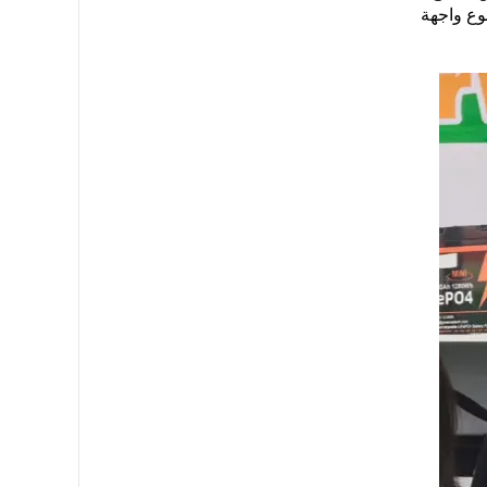
وع واجهة