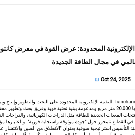
 الإلكترونية المحدودة: عرض القوة في معرض كانتون
عالمي في مجال الطاقة الجديدة
Oct 24, 2025
منذ تأسيسها في عام 2013، ركزت شركة Tianchang Chaochen للتقنية الإلكترونية المحدودة على البحث والتطوير و
البطاريات. بالاعتماد على قاعدة إنتاج حديثة تبلغ مساحتها 20,000 متر مربع ومدعومة ببنية تحتية قوية وفريق بحث 
نتجات المعدات الجديدة للطاقة مثل الدراجات الكهربائية، والدراجات النا
ي القطاع تتمحور حول "جودة موثوقة واستجابة فورية". وباعتبارها م
تأسيس استراتيجية سوقية بعنوان "الانطلاق من الصين والانتشار عالميً
ن 20 دولة ومنطقة في جنوب شرق آسيا وأوروبا وأمريكا، إلخ، وصرنا شريكًا موثوقًا به لشرك