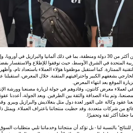
خلال المعرض، استقطبت جناحنا أكثر من 200 مشترٍ من أكثر من 30 دولة ومنطقة، بما في ذلك ألمانيا والبرازيل في أور
ربية المتحدة في الشرق الأوسط، حيث توقفوا للإطلاع والاستفسار بف
لتقنية الممتازة. كما استقبل موظفونا هؤلاء العملاء باستعداد تام، وأظهرو
الخارجي بشغفهم الكبير واحترافيتهم المتقنة. خلال المعرض، استقبلنا 
يارة الموقع بعد انتهاء المعرض.
ي لعملاء معرض كانتون، وقادوهم في جولة لزيارة مصنعنا وورشة الإنت
بمصنعنا، وتم بناء الصداقة والثقة بين الطرفين. وبعد الجولة، أعددنا عقود
ا عقود وكالة على الفور لعدة دول مثل بنغلاديش والبرازيل وبيرو. وقد 
فائع من شركات متعددة. وقد حظيت منتجاتنا باعتراف العملاء. ويمثل ذل
علنا أكثر ثقة وتحفيزًا.
ائج" بالنسبة لنا - بل تؤكد أن منتجاتنا وخدماتنا تلبي متطلبات السوق 