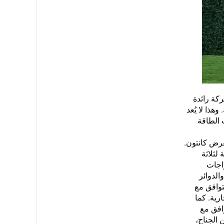
كبير في قوانغتشو في 15 أكتوبر 2025. وبصفتنا شركة رائدة
هذا لا يُعد
 الطاقة
معرض كانتون.
لثلاثة
اجات
 والتيار والدوائر
توافق مع
لتجارية. كما
افق مع
ن من الجناح،