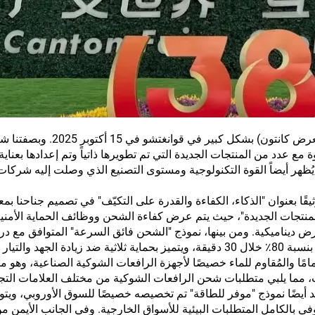
انطلق المعرض الصيني الـ138 للواردات والصادرات (معرض كانتون) بشكل 
 عدد من المنتجات الجديدة التي تم تطويرها ذاتياً وتم إعدادها بعناية. و
ُظهر أيضاً القوة التكنولوجية ومستوى التصنيع الذي وصلت إليه شركات
وثيقًا بعنوان "الذكاء، الكفاءة والقدرة على التكيّف" في تصميم جناحنا ب
لمنتجات الجديدة"، حيث يتم عرض كفاءة الشحن ووظائف الحماية الأمنية 
ديناميكية. ومن بينها، نموذج "الشحن فائق السرعة" المتوافق مع در
السكوتر الكهربائية العابرة للحدود، والذي يمكنه الشحن بنسبة 80٪ خلال 30 دقيقة، ويتميز بحماية ثلاثية ضد زيادة الجهد
مًا والمُقاوم للماء خصيصًا لأجهزة الرافعات الشوكية الصناعية، وهو م
متعددة للجهد تتراوح بين 12 فولت و80 فولت، مما يلبي متطلبات شحن الرافعات الشوكية من مختلف العلامات ا
د أيضًا نموذج "موفر للطاقة" تم تخصيصه خصيصًا للسوق الأوروبي، ويتو
روبيتين CE وRoHS، ما يجعله يستوفي بالكامل المتطلبات البيئية للأسواق الخارجية. وفي الجانب الأيم