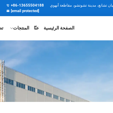
يان تشانغ، مدينة تشوتشو، مقاطعة آنهوي
+86-13655504188
[email protected]
الصفحة الرئيسية
عنّا
المنتجات
تط