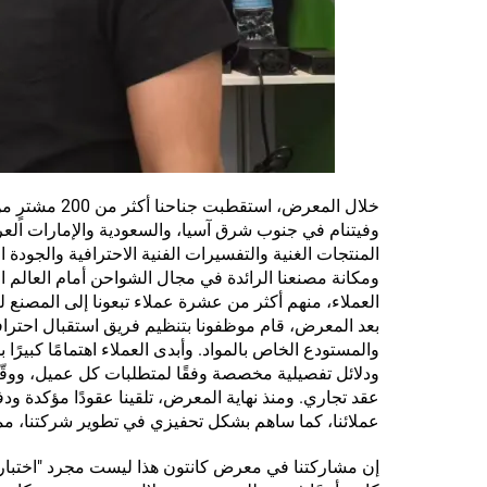
وفيتنام في جنوب شرق آسيا، والسعودية والإمارات الع
المنتجات الغنية والتفسيرات الفنية الاحترافية والجودة ا
ومكانة مصنعنا الرائدة في مجال الشواحن أمام العالم 
العملاء، منهم أكثر من عشرة عملاء تبعونا إلى المصنع لز
بعد المعرض، قام موظفونا بتنظيم فريق استقبال احتراف
والمستودع الخاص بالمواد. وأبدى العملاء اهتمامًا كبيرًا 
ودلائل تفصيلية مخصصة وفقًا لمتطلبات كل عميل، ووقّعن
عقد تجاري. ومنذ نهاية المعرض، تلقينا عقودًا مؤكدة ود
عملائنا، كما ساهم بشكل تحفيزي في تطوير شركتنا، مما ج
إن مشاركتنا في معرض كانتون هذا ليست مجرد "اختبار للنت