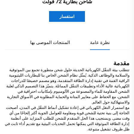
شاحن بطارية 72 فولت
استفسار
نظرة عامة
المنتجات الموصى بها
مقدمة
تتطلب بيئة التنقّل الكهربائية الحديثة حلول شحن متطورة تجمع بين الموثوقية
والسلامة والوظائف الذكية. يُمثّل نظام الشحن الخاص بنا للبطاريات الليثيومية
الراقية القمة في تقنية إدارة الطاقة المتقدمة، وهو مصمم خصيصًا للدراجات
الكهربائية عالية الأداء وتطبيقات التنقّل المماثلة. يتميّز هذا التصميم الذكي لعلبة
الشحن المقاومة للماء والمصنوعة من الألومنيوم بإمكانيات احترافية في
الشحن، مع الحفاظ على معايير المتانة والحماية المطلوبة في الأسواق التجارية
والاستهلاكية حول العالم.
مع استمرار النقل الكهربائي في إعادة تشكيل أنماط التنقّل في المدن، أصبحت
الحاجة إلى بنية تحتية للشحن قوية ومقاومة للعوامل الجوية أكثر إلحاحًا من أي
وقت مضى. ويستجيب هذا الحل المتقدم للشحن للطلب المتزايد على أنظمة
إدارة الطاقة الموثوقة التي يمكنها تحمل التحديات البيئية مع تقديم أداء ثابت في
ظل ظروف تشغيل متنوعة.