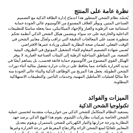
نظرة عامة على المنتج
يُجسّد نظام الشحن المتطور هذا اندماج إدارة الطاقة الذكية مع التصميم
الصناعي المتين. ويوفّر الغلاف المصنوع من الألومنيوم عالي الجودة حماية
استثنائية ضد الرطوبة والغبار والإجهاد الميكانيكي، مما يجعله مناسبًا للتطبيقات
الداخلية والخارجية على حد سواء. ويتضمن هيكل الشحن الذكي أنظمة تحكم
متطورة تعتمد على المعالجات الدقيقة التي تراقب وتُعدّل معايير الشحن في
الوقت الفعلي، لضمان صحة البطارية المثلى وزيادة عمرها الافتراضي.
تُضمن شهادة التصميم المقاوم للماء التشغيل الموثوق في الظروف البيئية
الصعبة، من المناطق الساحلية الرطبة إلى البيئات الصناعية الغبارية. لا يوفر
الهيكل القوي المصنوع من الألومنيوم حماية فائقة فحسب، بل يساهم أيضًا في
تبديد الحرارة بكفاءة، مما يحافظ على درجات حرارة تشغيل مثالية أثناء دورات
الشحن الطويلة. يجعل هذا المزيج من الوظائف الذكية والبناء عالي الجودة منه
حلاً مثاليًا لعمليات الأساطيل المهنية، وخدمات التأجير، والتطبيقات الاستهلاكية
المطلوبة.
الميزات والفوائد
تكنولوجيا الشحن الذكية
يستفيد النظام المتكامل للشحن الذكي من خوارزميات متقدمة لتحسين عملية
الشحن الخاصة بتركيبات بطاريات الليثيوم. يقوم هذا النهج الذكي برصد جهد
البطارية ودرجة حرارتها والتيار الكهربائي للشحن باستمرار، ويقوم بتعديل
المعايير تلقائيًا لمنع الشحن الزائد والارتفاع المفرط في درجة الحرارة وغيرها