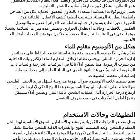
من الظروف التي قد تتسبب في أضرار. ويُطيل هذا النظام المتحكم المتطور
عمر البطارية بشكل كبير مقارنةً بأساليب الشحن التقليدية.
تعمل بروتوكولات السلامة المتعددة بالتعاون لتحقيق الحماية لكل من الشاحن
وأنظمة البطارية المتصلة. تستجيب أنظمة كشف الأعطال التلقائية فورًا
للظروف غير الطبيعية، وتوفر حماية شاملة ضد الدوائر القصيرة، والتوصيل
العكسي للأقطاب، وحالات الانطلاق الحراري. وتضمن هذه ميزات السلامة تشغيلًا
موثوقًا حتى في البيئات التجارية الصعبة حيث تكون موثوقية المعدات أمرًا بالغ
الأهمية.
هيكل من الألومنيوم مقاوم للماء
يُقدِّم هيكل الألومنيوم المصمم بدقة متانة استثنائية مع الحفاظ على خصائص
إدارة الحرارة المثلى. ويحمي نظام الإغلاق المقاوم للماء الإلكترونيات الداخلية
من تسرب الرطوبة، مما يضمن أداءً ثابتًا في التركيبات الخارجية والبيئات ذات
الرطوبة العالية. ويُلغي هذا النهج القوي في البناء الحاجة إلى وحدات حماية
إضافية في معظم التطبيقات.
يضم تصميم غلاف الألومنيوم قنوات تهوية مدروسة تُسهّل تبريد الحمل الطبيعي
مع الحفاظ على الحماية البيئية التامة. ويمنع هذا النهج الذكي لإدارة الحرارة
ارتفاع درجة الحرارة أثناء عمليات الشحن عالية التيار، ويضمن أداءً مستقرًا
وعمرًا أطول للمكونات في جميع ظروف التشغيل.
التطبيقات وحالات الاستخدام
يمثل مصنعو الدراجات الكهربائية ومشغلو الأساطيل السوق الأساسية لهذا الحل
المتقدم للشحن. ويُعد التصميم القوي والقدرات الذكية للشحن مناسبًا بشكل
خاص للتطبيقات التجارية التي تكون فيها الموثوقية والكفاءة عوامل حاسمة
للنجاح. تستفيد برامج مشاركة الدراجات، وخدمات التوصيل، وعمليات التأجير