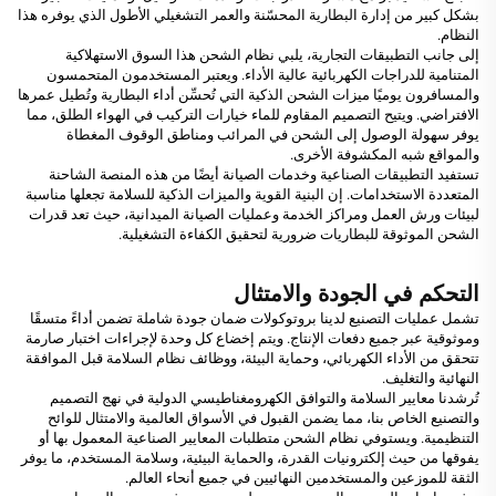
بشكل كبير من إدارة البطارية المحسّنة والعمر التشغيلي الأطول الذي يوفره هذا
النظام.
إلى جانب التطبيقات التجارية، يلبي نظام الشحن هذا السوق الاستهلاكية
المتنامية للدراجات الكهربائية عالية الأداء. ويعتبر المستخدمون المتحمسون
والمسافرون يوميًا ميزات الشحن الذكية التي تُحسِّن أداء البطارية وتُطيل عمرها
الافتراضي. ويتيح التصميم المقاوم للماء خيارات التركيب في الهواء الطلق، مما
يوفر سهولة الوصول إلى الشحن في المرائب ومناطق الوقوف المغطاة
والمواقع شبه المكشوفة الأخرى.
تستفيد التطبيقات الصناعية وخدمات الصيانة أيضًا من هذه المنصة الشاحنة
المتعددة الاستخدامات. إن البنية القوية والميزات الذكية للسلامة تجعلها مناسبة
لبيئات ورش العمل ومراكز الخدمة وعمليات الصيانة الميدانية، حيث تعد قدرات
الشحن الموثوقة للبطاريات ضرورية لتحقيق الكفاءة التشغيلية.
التحكم في الجودة والامتثال
تشمل عمليات التصنيع لدينا بروتوكولات ضمان جودة شاملة تضمن أداءً متسقًا
وموثوقية عبر جميع دفعات الإنتاج. ويتم إخضاع كل وحدة لإجراءات اختبار صارمة
تتحقق من الأداء الكهربائي، وحماية البيئة، ووظائف نظام السلامة قبل الموافقة
النهائية والتغليف.
تُرشدنا معايير السلامة والتوافق الكهرومغناطيسي الدولية في نهج التصميم
والتصنيع الخاص بنا، مما يضمن القبول في الأسواق العالمية والامتثال للوائح
التنظيمية. ويستوفي نظام الشحن متطلبات المعايير الصناعية المعمول بها أو
يفوقها من حيث إلكترونيات القدرة، والحماية البيئية، وسلامة المستخدم، ما يوفر
الثقة للموزعين والمستخدمين النهائيين في جميع أنحاء العالم.