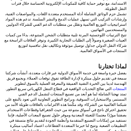
الاستدامة، مع توفير حماية كافية للمكونات الإلكترونية الحساسة خلال فترات
النقل الطويلة.
تشمل حزم الوثائق الشاملة أدلة المستخدم متعددة اللغات، والمواصفات الفنية،
وإرشادات التركيب التي تسهل عمليات الدمج والنشر السلسة. تدعم هذه المواد
استراتيجيات التوزيع العالمية وتقلل من متطلبات الدعم الفني للشركاء الدوليين
والمستخدمين النهائيين.
تتيح الترتيبات اللوجستية المرنة تلبية متطلبات الشحن المتنوعة، بدءًا من كميات
العينات الصغيرة وصولاً إلى الطلبات التجارية الكبيرة. وتوفر العلاقات الراسخة مع
شركاء النقل الدولي جداول توصيل موثوقة وتكاليف نقل تنافسية لتوزيع
المنتجات في الأسواق العالمية.
لماذا تختارنا
بفضل خبرة واسعة في خدمة الأسواق الدولية عبر قارات متعددة، أنشأت شركتنا
سمعة في تقديم حلول مبتكرة لإدارة الطاقة تفوق توقعات العملاء. ويجمع فريق
الهندسة لدينا بين الخبرة التقنية العميقة والمعرفة العملية بالسوق لتطوير
المنتجات
التي تعالج التحديات الواقعية في قطاع التنقل الكهربائي سريع التطور.
تمتد نهجنا الشاملة لما هو أبعد من تصنيع المنتجات لتشمل الدعم الفني
المستمر، والاستخبارات السوقية، وبرامج التطوير التعاونية التي تعود بالنفع على
شبكتنا العالمية من الشركاء. وقد مكّنتنا هذه الالتزامات بالعلاقات طويلة الأمد من
تحقيق اختراق ناجح في أسواق متنوعة من حيث الجغرافيا وقطاعات الاستخدام.
بصفتنا مورّدًا معتمدًا للتعبئة المعدنية وموفر حلول تصنيع المعدات الأصلية، فإننا
نستفيد من إمكانات التصنيع المتقدمة وأنظمة الجودة لتقديم نتائج متسقة في
التطبيقات الصعبة. وتتيح لنا خبرتنا المتعددة القطاعات اعتماد أساليب مبتكرة
تتجاوز في كثير من الأحيان القيود التصميمية التقليدية، مع الحفاظ على فعالية