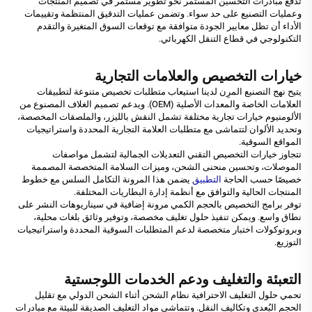
تدفع مبادرات التحسين المستمر نحو تطوير مستمر في تصميم المنتجات
وعمليات التصنيع على حد سواء. وتضمن عمليات التدقيق المنتظمة وتقييمات
الأداء أن تظل معايير الجودة متوافقة مع توقعات السوق المتغيرة والتقدم
التكنولوجي في قطاع التنقل الكهربائي.
خيارات التخصيص والعلامات التجارية
يتيح نهج التصنيع المرِن لدينا استيعاب متطلبات تخصيص متنوعة لتطبيقات
العلامات الخاصة والمعدات الأصلية (OEM). ويدعم تصميم الغلاف المصنوع من
الألومنيوم خيارات تجارية مختلفة تشمل النقش بالليزر، والملصقات المخصصة،
وتحديد الألوان لتتماشى مع متطلبات العلامة التجارية المحددة واستراتيجيات
المواقع السوقية.
تتجاوز خيارات التخصيص التقني التعديلات الجمالية لتشمل مواصفات
الموصلات، وتحسين منحنى الشحن، وميزات السلامة المتخصصة المصممة
خصيصًا حسب الحاجة
التطبيق
يضمن هذا المرونة التكامل السلس مع خطوط
المنتجات الحالية والتوافق مع أنظمة إدارة البطاريات المختلفة.
توفر برامج التخصيص بالحجم الكمي مرونة إضافية في سيناريوهات النشر على
نطاق واسع. ويمكن تنفيذ حلول تغليف مخصصة، وتوفير وثائق بلغات محلية،
وبروتوكولات اختبار متخصصة لدعم المتطلبات السوقية المحددة واستراتيجيات
التوزيع.
التعبئة والتغليف ودعم الخدمات اللوجستية
تحمي حلول التغليف الاحترافية نظام الشحن أثناء الشحن الدولي مع تقليل
الحجم البُعدي وتكاليف النقل. وتتماشى مواد التغليف الصديقة للبيئة مع مبادرات