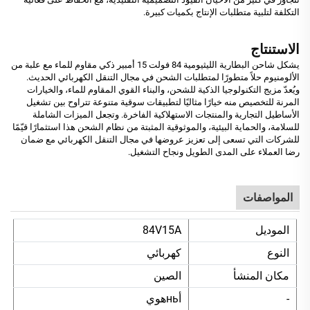
التكلفة لتلبية متطلبات الإنتاج بكميات كبيرة.
الاستنتاج
يشكل شاحن البطارية الليثيومية 84 فولت 15 أمبير ذكي مقاوم للماء مع علبة من
الألومنيوم حلاً متطورًا لمتطلبات الشحن في مجال التنقل الكهربائي الحديث.
ويُعدّ مزيج التكنولوجيا الذكية للشحن، والبناء القوي المقاوم للماء، والخيارات
المرنة للتخصيص منه خيارًا مثاليًا لتطبيقات سوقية متنوعة تتراوح بين تشغيل
الأساطيل التجارية والمنتجات الاستهلاكية الفاخرة. وتجعل الميزات الشاملة
للسلامة، والحماية البيئية، والموثوقية المثبتة من نظام الشحن هذا استثمارًا قيّمًا
للشركات التي تسعى إلى تعزيز عروضها في مجال التنقل الكهربائي مع ضمان
رضا العملاء على المدى الطويل ونجاح التشغيل.
المواصفات
الموديل
84V15A
النوع
كهربائي
مكان المنشأ
الصين
-
أньهوي