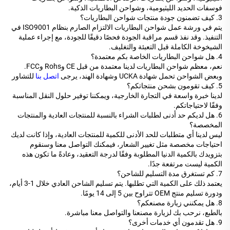
فوسفات الحديد الليثيومية، وشواحن البطاريات الذكية.
3. كيف تضمنون جودة منتجات شواحن البطاريات؟
يتم في ورشة عمل شواحن البطاريات الالتزام الصارم بنظام ISO9001 في
التنفيذ. وقد نفذ قسم مراقبة الجودة فحصًا دقيقًا للجودة، مع إجراء عملية
الشيخوخة الكاملة قبل التعبئة والتغليف.
4. هل شواحن البطاريات الخاصة بكم معتمدة؟
نعم، معظم شواحن البطاريات لدينا معتمدة من قبل CE وRohs وFCC.
وبعض الشواحن تحمل شهادة UCKA وشهادة الهند، يرجى
اتصل بنا
للتشاور
5. كيف تقومون بشحن منتجاتكم؟
لدينا خبرة واسعة في التجارة الخارجية، ويمكننا توفير حلول النقل المناسبة
وفقًا لاحتياجاتكم.
6. هل لديكم حد أدنى لطلبات الشراء بالنسبة للمنتجات العادية والمنتجات
المخصصة؟
ليس لدينا أي متطلبات للحد الأدنى للكمية للمنتجات العادية، وإذا كانت لديك
احتياجات مخصصة مثل تغيير الشعار، فيمكنك التواصل معنا وسنقوم
بتزويدك بالكمية الدنيا المطلوبة وفقًا لدرجة التعقيد، وعادةً ما تكون هذه
الكمية ليست مرتفعة جدًا.
7. كم تستغرق مدة التسليم للشاحن؟
يعتمد ذلك على الكمية التي تطلبها. يتم تسليم الشاحن العادي خلال 1-3 أيام،
ودورة تسليم منتج OEM تتراوح بين 5 إلى 14 يومًا.
8. هل يمكنني زيارة مصنعكم؟
بالطبع، نرحب بك لزيارة مصنعنا والتواصل معنا مباشرة.
9. هل تقدمون أي خدمات أخرى؟