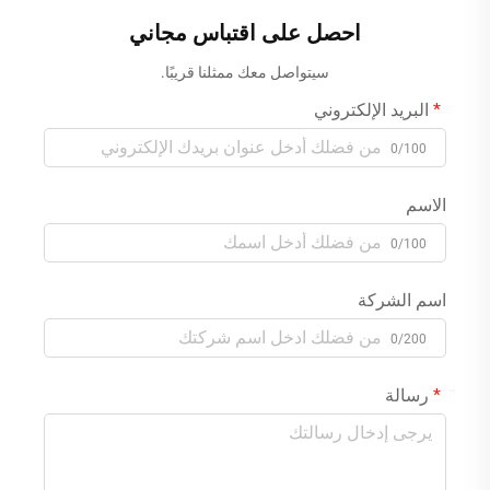
للتخصيص لأوروبا/الولايات
87.6 فولت/84 فولت/88.2
المتحدة/المملكة المتحدة،
فولت
احصل على اقتباس مجاني
إصلاح للسيارات ببطاريات
سيتواصل معك ممثلنا قريبًا.
LifePO4
البريد الإلكتروني
0/100
الاسم
0/100
اسم الشركة
0/200
رسالة