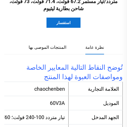
متردد/تيار مستمر 67.2 فولت، 71.4 فولت، 73 فولت،
شاحن بطارية ليثيوم
استفسار
نظرة عامة
المنتجات الموصى بها
تُوضح النقاط التالية المعايير الخاصة
ومواصفات العبوة لهذا المنتج
العلامة التجارية
chaochenben
الموديل
60V3A
الجهد المدخل
تيار متردد 100-240 فولت؛ 50/60 هرتز