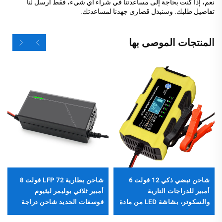
نعم، إذا كنت بحاجة إلى مساعدتنا في شراء أي شيء، فقط أرسل لنا
تفاصيل طلبك. وسنبذل قصارى جهدنا لمساعدتك.
المنتجات الموصى بها
شاحن نبضي ذكي 12 فولت 6
شاحن بطارية LFP 72 فولت 8
أمبير للدراجات النارية
أمبير ثلاثي بوليمر ليثيوم
والسكوتر، بشاشة LED من مادة
فوسفات الحديد شاحن دراجة
البولي كربونات، إخراج قابل
كهربائية تيار مستمر 560 واط