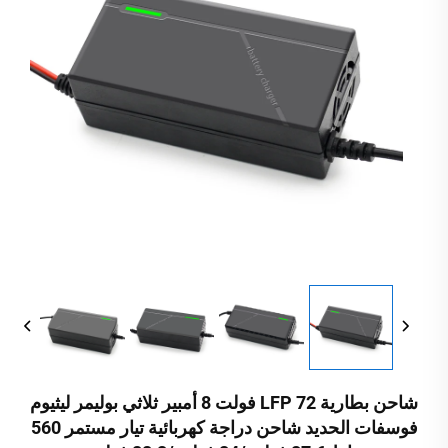
شاحن بطارية LFP 72 فولت 8 أمبير ثلاثي بوليمر ليثيوم
فوسفات الحديد شاحن دراجة كهربائية تيار مستمر 560