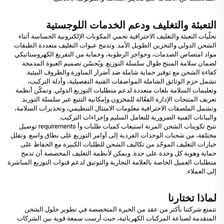
التعبئة والتغليف ودعم الخدمات اللوجستية
تحلّيات التعبئة والتغليف الاحترافية تحمي المكونات الإلكترونية الحساسة أثناء
الشحن الدولي والتخزين الطويل الأمد. وتدمج عبوات التغليف متعددة الطبقات
مواد امتصاص الصدمات، وحواجز الرطوبة، وحماية من التفريغ الكهروستاتيكي
لضمان سلامة المنتج طوال سلسلة التوزيع. ويُحسّن تصميم العبوة المدمجة
كفاءة الشحن مع توفير حماية شاملة ضد أضرار المناورة والظروف البيئية.
تشمل حزم الوثائق الشاملة المواصفات الفنية التفصيلية، وأدلة التركيب،
وتعليمات السلامة بلغات متعددة لدعم متطلبات التوزيع الدولي. وتمكّن أنظمة
تعريف المنتجات الإدارة الفعّالة للمخزون وإمكانية التتبع عبر سلسلة التوريد.
وتشمل الملصقات الاحترافية معلومات الامتثال التنظيمي، وتحذيرات السلامة،
والبيانات الفنية الضرورية للتعامل السليم وإجراءات التركيب.
تتيح تكوينات الشحن المرنة استيعاب كميات طلبات وأ requirements توصيل
مختلفة، من شحنات الوحدات الفردية إلى أوامر التوزيع على نطاق واسع. وتقلل
خيارات التغليف الموحّد من تكاليف الشحن للطلبات الكبيرة مع الحفاظ على
حماية وهوية كل وحدة على حدة. ويمكن لأنظمة التغليف المخصصة أن تدمج
متطلبات العميل الخاصة بالعلامة التجارية والتوثيق لدعم قنوات التوزيع المباشرة
إلى العملاء.
لماذا تختارنا
تتمتع شركتنا بأكثر من عقد من الخبرة المتخصصة في تطوير حلول الشحن
المتقدمة لصناعة المركبات الكهربائية، حيث أرست سمعة قوية بين الشركات