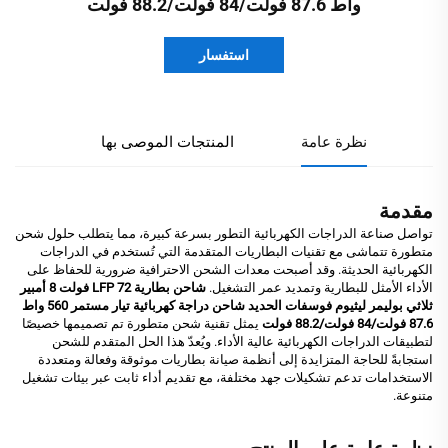
واط 87.6 فولت/84 فولت/88.2 فولت
استفسار
نظرة عامة
المنتجات الموصى بها
مقدمة
تواصل صناعة الدراجات الكهربائية التطور بسرعة كبيرة، مما يتطلب حلول شحن
متطورة تتماشى مع تقنيات البطاريات المتقدمة التي تُستخدم في الدراجات
الكهربائية الحديثة. وقد أصبحت معدات الشحن الاحترافية ضرورية للحفاظ على
الأداء الأمثل للبطارية وتمديد عمر التشغيل.
شاحن بطارية LFP 72 فولت 8 أمبير
ثلاثي بوليمر ليثيوم فوسفات الحديد شاحن دراجة كهربائية تيار مستمر 560 واط
87.6 فولت/84 فولت/88.2 فولت
يمثل تقنية شحن متطورة تم تصميمها خصيصًا
لتطبيقات الدراجات الكهربائية عالية الأداء. ويُعدّ هذا الحل المتقدم للشحن
استجابةً للحاجة المتزايدة إلى أنظمة صيانة بطاريات موثوقة وفعالة ومتعددة
الاستخدامات تدعم تشكيلات جهد مختلفة، مع تقديم أداء ثابت عبر بيئات تشغيل
متنوعة.