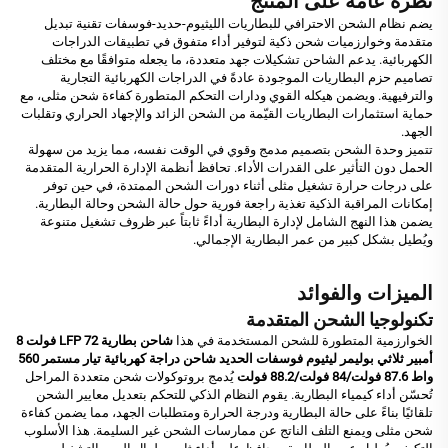
نظرة عامة على المنتج
يضم نظام الشحن الاحترافي للبطاريات الليثيوم-حديد-فوسفات تقنية تبديل
متقدمة وخوارزميات شحن ذكية لتوفير أداء متفوق في تطبيقات الدراجات
الكهربائية. يدعم الشاحن تشكيلات جهد متعددة، ما يجعله متوافقًا مع مختلف
تصاميم حزم البطاريات الموجودة عادةً في الدراجات الكهربائية التجارية
والترفيهية. ويضمن هيكله القوي ودارات التحكم المتطورة كفاءة شحن مثلى، مع
حماية استثمارات البطاريات القيّمة من الشحن الزائد والإجهاد الحراري وتقلبات
الجهد.
تتميز وحدة الشحن بتصميم مدمج وقوي في الوقت نفسه، مما يزيد من سهولة
الحمل دون التأثير على القدرات الأداء. تحافظ أنظمة الإدارة الحرارية المتقدمة
على درجات حرارة تشغيل مثلى أثناء دورات الشحن الممتدة، في حين توفر
إمكانات المراقبة الذكية تغذية راجعة فورية حول حالة الشحن وحالة البطارية.
يضمن هذا النهج الشامل لإدارة البطارية أداءً ثابتاً عبر ظروف تشغيل متنوعة
ويُطيل بشكل كبير من عمر البطارية الإجمالي.
الميزات والفوائد
تكنولوجيا الشحن المتقدمة
الخوارزمية المتطورة للشحن المستخدمة في هذا
شاحن بطارية LFP 72 فولت 8
أمبير ثلاثي بوليمر ليثيوم فوسفات الحديد شاحن دراجة كهربائية تيار مستمر 560
واط 87.6 فولت/84 فولت/88.2 فولت
يُدمج بروتوكولات شحن متعددة المراحل
تُحسّن أداء كيمياء البطارية. يقوم النظام الذكي للتحكم بتعديل معايير الشحن
تلقائيًا بناءً على حالة البطارية ودرجة الحرارة ومتطلبات الجهد، مما يضمن كفاءة
شحن مثلى ويمنع التلف الناتج عن ممارسات الشحن غير السليمة. هذا الأسلوب