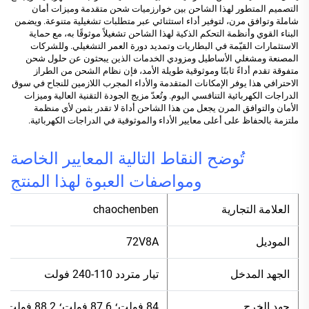
التصميم المتطور لهذا الشاحن بين خوارزميات شحن متقدمة وميزات أمان
شاملة وتوافق مرن، لتوفير أداء استثنائي عبر متطلبات تشغيلية متنوعة. ويضمن
البناء القوي وأنظمة التحكم الذكية لهذا الشاحن تشغيلاً موثوقًا به، مع حماية
الاستثمارات القيّمة في البطاريات وتمديد دورة العمر التشغيلي. وللشركات
المصنعة ومشغلي الأساطيل ومزودي الخدمات الذين يبحثون عن حلول شحن
متفوقة تقدم أداءً ثابتًا وموثوقية طويلة الأمد، فإن نظام الشحن من الطراز
الاحترافي هذا يوفر الإمكانات المتقدمة والأداء المجرب اللازمين للنجاح في سوق
الدراجات الكهربائية التنافسي اليوم. وتُعدّ مزيج الجودة التقنية العالية وميزات
الأمان والتوافق المرن يجعل من هذا الشاحن أداة لا تقدر بثمن لأي منظمة
ملتزمة بالحفاظ على أعلى معايير الأداء والموثوقية في الدراجات الكهربائية.
تُوضح النقاط التالية المعايير الخاصة
ومواصفات العبوة لهذا المنتج
العلامة التجارية
chaochenben
الموديل
72V8A
الجهد المدخل
تيار متردد 110-240 فولت
جهد الخرج
84 فولت؛ 87.6 فولت؛ 88.2 فولت