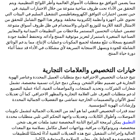
مما يضمن التوافق مع متطلبات الأسواق العالمية وأطر اللوائح التنظيمية. ويتم
التحقق من الأداء تحت ظروف مناخية متنوعة من خلال الاختبارات البيئية، في
حين تضمن اختبارات التوافق الكهرومغناطيسي التشغيل السليم في البيئات التي
تحتوي على أجهزة وأنظمة إلكترونية مختلفة. ويوفر هذا النهج الشامل للتحقق من
الامتثال الثقة اللازمة للتوزيع الدولي والاستخدام في ظل ظروف أسواق متنوعة.
تتضمن عمليات التحسين المستمر ملاحظات من التطبيقات الميدانية والمعايير
الصناعية المتغيرة باستمرار لتعزيز موثوقية المنتج وأدائه. وتحتفظ أنظمة جودة
التصنيع بسجلات تتبّع مفصلة لجميع المكونات وعمليات الإنتاج، مما يدعم الوثائق
الشاملة للجودة ويسهل الاستجابة السريعة لأي مشكلات في الأداء قد تنشأ أثناء
دورة حياة المنتج.
خيارات التخصيص والعلامات التجارية
تتيح خدمات التخصيص الاحترافية دمج متطلبات العميل المحددة وعناصر الهوية
التجارية في تصميم نظام الشحن. ويمكن دمج خيارات تسمية مخصصة، تشمل
شعارات الشركات، وتحديد المنتجات، والمواصفات الفنية، أثناء عملية التصنيع
لدعم متطلبات التعرف على العلامة التجارية والمظهر الاحترافي. كما أن تعديلات
نُسق الألوان والتصميمات الخارجية تتماشى مع التفضيلات الجمالية المحددة
وإرشادات الهوية المؤسسية.
تمتد قدرات التخصيص التقني لما هو أبعد من التعديلات الجمالية لتشمل تكوينات
الموصلات، وأطوال الكابلات، وتعديلات واجهة التحكم التي تلبي متطلبات محددة
التطبيق
يمكن لبرمجة البرامج الثابتة المخصصة تنفيذ ملفات تعريف شحن
متخصصة، وبروتوكولات مراقبة، وواجهات اتصال تتكامل بسلاسة مع المعدات
الحالية وإجراءات التشغيل. تتيح هذه التعديلات التقنية أداءً مُحسّنًا للتطبيقات
المتخصصة مع الحفاظ على معايير السلامة والموثوقية بالكامل.