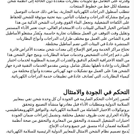
وقدرته على التعامل مع تكوينات بطاريات متعددة دون الحاجة إلى أنظمة شحن
منفصلة لكل خط من خطوط المنتجات.
تتطلب أسطول الدراجات الكهربائية التجارية، بما في ذلك خدمات التوصيل
وبرامج مشاركة الدراجات وعمليات التأجير، بنية تحتية موثوقة للشحن للحفاظ
على الكفاءة التشغيلية. وتجعل البناء القوي وقدرات الشحن الذكية من هذا
الشاحن الخيار المثالي للبيئات ذات الاستخدام العالي، حيث تعتبر الأداء المستمر
وتقليل وقت التوقف عن العمل متطلبات تجارية حاسمة. ويُقدّر مشغلو الأساطيل
قدرة الشاحن على العمل مع مختلف طرازات الدراجات وأنواع البطاريات
المنتشرة عادةً في البيئات التي تضم أساطيل مختلطة.
تحتاج مراكز الخدمة ومرافق الإصلاح إلى معدات شحن متعددة الأغراض قادرة
على دعم إجراءات التشخيص وخدمات صيانة البطاريات. ويتيح جهاز الشحن هذا
من الفئة الاحترافية التحكم الدقيق والقدرات الرصدية المطلوبة لخدمات اختبار
البطاريات وإعادة تأهيلها بشكل شامل. ويثمن مقدمو الخدمات التقنية قدرة جهاز
الشحن هذا على العمل مع تشكيلات جهد كهربائي متعددة وأنواع مختلفة من
كيمياء البطاريات، التي تُصادف عادةً في تطبيقات خدمة الدراجات الكهربائية.
التحكم في الجودة والامتثال
تُضمن إجراءات التحكم الصارمة في الجودة أن كل وحدة شحن تفي بمعايير
السلامة الدولية ومتطلبات الأداء قبل مغادرتها منشأة التصنيع. وتتحقق
بروتوكولات الاختبار الشاملة من السلامة الكهربائية، والتوافق الكهرومغناطيسي،
والأداء الحراري تحت ظروف تشغيل مختلفة. وتشمل إجراءات ضمان الجودة
اختبارات التشغيل الممتدة، والتحقق من المعايرة، والتحقق من صحة أنظمة
السلامة لضمان أداء متسق عبر جميع وحدات الإنتاج.
يُدمج تصميم نظام الشحن الامتثال للمعايير الدولية الرئيسية للسلامة الكهربائية،