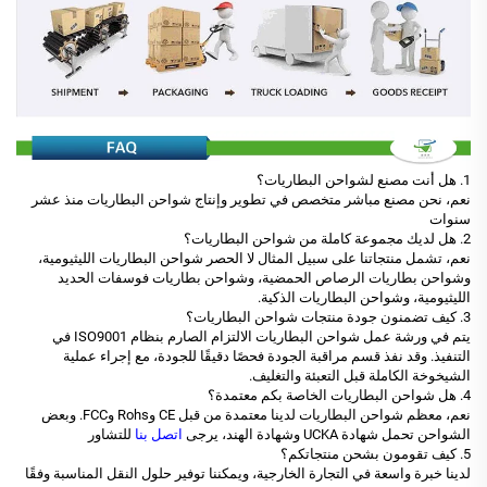
1. هل أنت مصنع لشواحن البطاريات؟
نعم، نحن مصنع مباشر متخصص في تطوير وإنتاج شواحن البطاريات منذ عشر
سنوات
2. هل لديك مجموعة كاملة من شواحن البطاريات؟
نعم، تشمل منتجاتنا على سبيل المثال لا الحصر شواحن البطاريات الليثيومية،
وشواحن بطاريات الرصاص الحمضية، وشواحن بطاريات فوسفات الحديد
الليثيومية، وشواحن البطاريات الذكية.
3. كيف تضمنون جودة منتجات شواحن البطاريات؟
يتم في ورشة عمل شواحن البطاريات الالتزام الصارم بنظام ISO9001 في
التنفيذ. وقد نفذ قسم مراقبة الجودة فحصًا دقيقًا للجودة، مع إجراء عملية
الشيخوخة الكاملة قبل التعبئة والتغليف.
4. هل شواحن البطاريات الخاصة بكم معتمدة؟
نعم، معظم شواحن البطاريات لدينا معتمدة من قبل CE وRohs وFCC. وبعض
الشواحن تحمل شهادة UCKA وشهادة الهند، يرجى
اتصل بنا
للتشاور
5. كيف تقومون بشحن منتجاتكم؟
لدينا خبرة واسعة في التجارة الخارجية، ويمكننا توفير حلول النقل المناسبة وفقًا