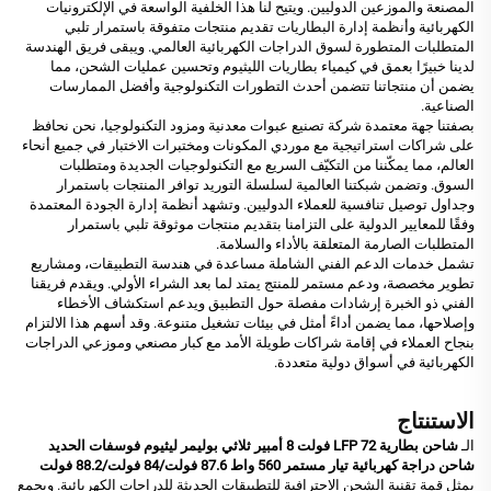
المصنعة والموزعين الدوليين. ويتيح لنا هذا الخلفية الواسعة في الإلكترونيات
الكهربائية وأنظمة إدارة البطاريات تقديم منتجات متفوقة باستمرار تلبي
المتطلبات المتطورة لسوق الدراجات الكهربائية العالمي. ويبقى فريق الهندسة
لدينا خبيرًا بعمق في كيمياء بطاريات الليثيوم وتحسين عمليات الشحن، مما
يضمن أن منتجاتنا تتضمن أحدث التطورات التكنولوجية وأفضل الممارسات
الصناعية.
بصفتنا جهة معتمدة
شركة تصنيع عبوات معدنية
ومزود التكنولوجيا، نحن نحافظ
على شراكات استراتيجية مع موردي المكونات ومختبرات الاختبار في جميع أنحاء
العالم، مما يمكّننا من التكيّف السريع مع التكنولوجيات الجديدة ومتطلبات
السوق. وتضمن شبكتنا العالمية لسلسلة التوريد توافر المنتجات باستمرار
وجداول توصيل تنافسية للعملاء الدوليين. وتشهد أنظمة إدارة الجودة المعتمدة
وفقًا للمعايير الدولية على التزامنا بتقديم منتجات موثوقة تلبي باستمرار
المتطلبات الصارمة المتعلقة بالأداء والسلامة.
تشمل خدمات الدعم الفني الشاملة مساعدة في هندسة التطبيقات، ومشاريع
تطوير مخصصة، ودعم مستمر للمنتج يمتد لما بعد الشراء الأولي. ويقدم فريقنا
الفني ذو الخبرة إرشادات مفصلة حول التطبيق ويدعم استكشاف الأخطاء
وإصلاحها، مما يضمن أداءً أمثل في بيئات تشغيل متنوعة. وقد أسهم هذا الالتزام
بنجاح العملاء في إقامة شراكات طويلة الأمد مع كبار مصنعي وموزعي الدراجات
الكهربائية في أسواق دولية متعددة.
الاستنتاج
الـ
شاحن بطارية LFP 72 فولت 8 أمبير ثلاثي بوليمر ليثيوم فوسفات الحديد
شاحن دراجة كهربائية تيار مستمر 560 واط 87.6 فولت/84 فولت/88.2 فولت
يمثل قمة تقنية الشحن الاحترافية للتطبيقات الحديثة للدراجات الكهربائية. ويجمع