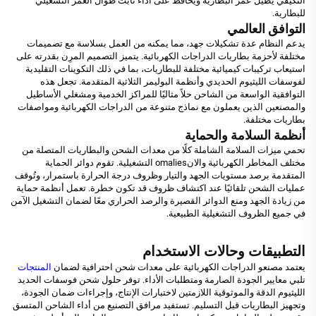
التكيفي يُطيل عمر البطارية ويحافظ على أداء ثابت طوال العمر التشغيلي
للبطارية.
التوافق العالمي
يدعم النظام عدة تشكيلات جهد، مما يمكنه من العمل بسلاسة مع تصميمات
مختلفة لأحزمة بطاريات الدراجات الكهربائية. يتميز التصميم المرِن بقدرته على
استيعاب تركيبات كيميائية مختلفة للبطاريات، بما في ذلك التكوينات التقليدية
لفوسفات الليثيوم الحديدي وأنظمة البوليمر الثلاثية المتقدمة. تجعل هذه
التوافقية الواسعة من الشاحن حلاً مثاليًا للمراكز الخدمية ومشغلي الأساطيل
والمصنعين الذين يعملون مع نماذج متنوعة من الدراجات الكهربائية ومواصفات
بطاريات مختلفة.
أنظمة السلامة والحماية
تحمي ميزات السلامة الشاملة كلًا من معدات الشحن والبطاريات المتصلة من
مختلف المخاطر الكهربائية والانomalies التشغيلية. تقوم دوائر الحماية
المتقدمة برصد مستويات الجهد والتيار وظروف درجة الحرارة باستمرار، وتُوقف
عمليات الشحن تلقائيًا عند اكتشاف ظروف قد تكون خطرة. تعمل أنظمة حماية
من زيادة الجهد ومنع الدوائر القصيرة والرصد الحراري معًا لضمان التشغيل الآمن
في جميع الظروف التشغيلية الطبيعية.
التطبيقات وحالات الاستخدام
يعتمد مصنعو الدراجات الكهربائية على معدات شحن احترافية لضمان
المنتجات
تلبي معايير الجودة الصارمة ومتطلبات الأداء. توفر حلول شحن فوسفات الحديد
الليثيوم الدقة والموثوقية اللازمتين لاختبارات الإنتاج، وإجراءات ضمان الجودة،
وتجهيز البطاريات قبل التسليم. تستفيد مرافق التصنيع من أداء الشاحن المتسق