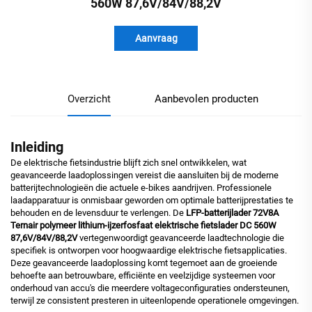
560W 87,6V/84V/88,2V
Aanvraag
Overzicht
Aanbevolen producten
Inleiding
De elektrische fietsindustrie blijft zich snel ontwikkelen, wat
geavanceerde laadoplossingen vereist die aansluiten bij de moderne
batterijtechnologieën die actuele e-bikes aandrijven. Professionele
laadapparatuur is onmisbaar geworden om optimale batterijprestaties te
behouden en de levensduur te verlengen. De
LFP-batterijlader 72V8A
Ternair polymeer lithium-ijzerfosfaat elektrische fietslader DC 560W
87,6V/84V/88,2V
vertegenwoordigt geavanceerde laadtechnologie die
specifiek is ontworpen voor hoogwaardige elektrische fietsapplicaties.
Deze geavanceerde laadoplossing komt tegemoet aan de groeiende
behoefte aan betrouwbare, efficiënte en veelzijdige systeemen voor
onderhoud van accu's die meerdere voltageconfiguraties ondersteunen,
terwijl ze consistent presteren in uiteenlopende operationele omgevingen.