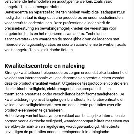
verschillende fietsmodellen en accutypen te werken, zoals vaak
aangetroffen in gemengde vloten.
Servicecentra en reparatiefaciliteiten hebben veelzijdige laadapparatuur
nodig die in staat is diagnostische procedures en onderhoudsdiensten
voor accu's te ondersteunen. Deze professionele lader biedt de
precisiebesturing en bewakingsmogelijkheden die vereist zijn voor
uitgebreide tests en het regenereren van accu's. Technische
serviceverstrekkers waarderen de mogelijkheid van de lader om met
meerdere voltageconfiguraties en soorten accu-chemie te werken, zoals
vaak aangetroffen bij elektrische fietsen.
Kwaliteitscontrole en naleving
Strenge kwaliteitscontroleprocedures zorgen ervoor dat elke laadeenheid
voldoet aan internationale veiligheidsnormen en prestatie-eisen voordat
deze de productiefaciliteit verlaat. Uitgebreide testprotocollen controleren
de elektrische veiligheid, elektromagnetische compatibiliteit en
thermische prestaties onder verschillende bedrijfsomstandigheden. De
kwaliteitsborging omvat langdurige inbrandtests, kalibratieverificatie en
validatie van veiligheidssystemen om consistente prestaties over alle
productie-eenheden te garanderen.
Het ontwerp van het laadsysteem voldoet aan belangrijke internationale
normen voor elektrische veiligheid, waardoor compatibiliteit met eisen van
wereldwijde markten en regelgeving wordt gewaarborgd. Milieutests
bevestigen de prestaties onder uiteenlopende klimatologische