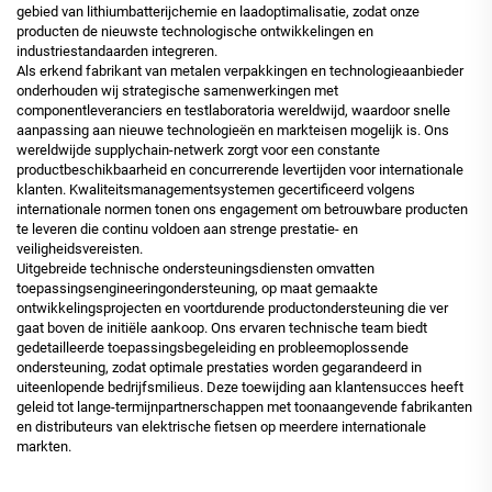
gebied van lithiumbatterijchemie en laadoptimalisatie, zodat onze
producten de nieuwste technologische ontwikkelingen en
industriestandaarden integreren.
Als erkend
fabrikant van metalen verpakkingen
en technologieaanbieder
onderhouden wij strategische samenwerkingen met
componentleveranciers en testlaboratoria wereldwijd, waardoor snelle
aanpassing aan nieuwe technologieën en markteisen mogelijk is. Ons
wereldwijde supplychain-netwerk zorgt voor een constante
productbeschikbaarheid en concurrerende levertijden voor internationale
klanten. Kwaliteitsmanagementsystemen gecertificeerd volgens
internationale normen tonen ons engagement om betrouwbare producten
te leveren die continu voldoen aan strenge prestatie- en
veiligheidsvereisten.
Uitgebreide technische ondersteuningsdiensten omvatten
toepassingsengineeringondersteuning, op maat gemaakte
ontwikkelingsprojecten en voortdurende productondersteuning die ver
gaat boven de initiële aankoop. Ons ervaren technische team biedt
gedetailleerde toepassingsbegeleiding en probleemoplossende
ondersteuning, zodat optimale prestaties worden gegarandeerd in
uiteenlopende bedrijfsmilieus. Deze toewijding aan klantensucces heeft
geleid tot lange-termijnpartnerschappen met toonaangevende fabrikanten
en distributeurs van elektrische fietsen op meerdere internationale
markten.