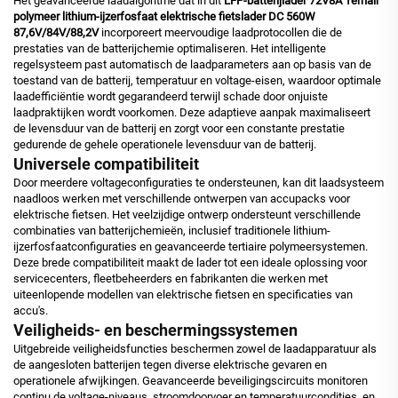
Het geavanceerde laadalgoritme dat in dit
LFP-batterijlader 72V8A Ternair
polymeer lithium-ijzerfosfaat elektrische fietslader DC 560W
87,6V/84V/88,2V
incorporeert meervoudige laadprotocollen die de
prestaties van de batterijchemie optimaliseren. Het intelligente
regelsysteem past automatisch de laadparameters aan op basis van de
toestand van de batterij, temperatuur en voltage-eisen, waardoor optimale
laadefficiëntie wordt gegarandeerd terwijl schade door onjuiste
laadpraktijken wordt voorkomen. Deze adaptieve aanpak maximaliseert
de levensduur van de batterij en zorgt voor een constante prestatie
gedurende de gehele operationele levensduur van de batterij.
Universele compatibiliteit
Door meerdere voltageconfiguraties te ondersteunen, kan dit laadsysteem
naadloos werken met verschillende ontwerpen van accupacks voor
elektrische fietsen. Het veelzijdige ontwerp ondersteunt verschillende
combinaties van batterijchemieën, inclusief traditionele lithium-
ijzerfosfaatconfiguraties en geavanceerde tertiaire polymeersystemen.
Deze brede compatibiliteit maakt de lader tot een ideale oplossing voor
servicecenters, fleetbeheerders en fabrikanten die werken met
uiteenlopende modellen van elektrische fietsen en specificaties van
accu's.
Veiligheids- en beschermingssystemen
Uitgebreide veiligheidsfuncties beschermen zowel de laadapparatuur als
de aangesloten batterijen tegen diverse elektrische gevaren en
operationele afwijkingen. Geavanceerde beveiligingscircuits monitoren
continu de voltage-niveaus, stroomdoorvoer en temperatuurcondities, en