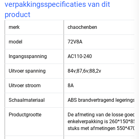
verpakkingsspecificaties van dit
product
merk
chaochenben
model
72V8A
Ingangsspanning
AC110-240
Uitvoer spanning
84v;87,6v;88,2v
Uitvoer stroom
8A
Schaalmateriaal
ABS brandvertragend legeringsm
Productgrootte
De afmeting van de losse goede
enkelverpakking is 260*150*85 
stuks met afmetingen 550*470