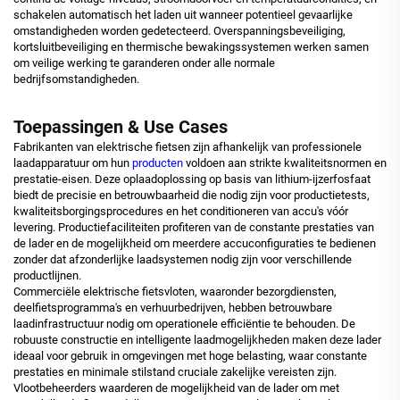
schakelen automatisch het laden uit wanneer potentieel gevaarlijke
omstandigheden worden gedetecteerd. Overspanningsbeveiliging,
kortsluitbeveiliging en thermische bewakingssystemen werken samen
om veilige werking te garanderen onder alle normale
bedrijfsomstandigheden.
Toepassingen & Use Cases
Fabrikanten van elektrische fietsen zijn afhankelijk van professionele
laadapparatuur om hun
producten
voldoen aan strikte kwaliteitsnormen en
prestatie-eisen. Deze oplaadoplossing op basis van lithium-ijzerfosfaat
biedt de precisie en betrouwbaarheid die nodig zijn voor productietests,
kwaliteitsborgingsprocedures en het conditioneren van accu's vóór
levering. Productiefaciliteiten profiteren van de constante prestaties van
de lader en de mogelijkheid om meerdere accuconfiguraties te bedienen
zonder dat afzonderlijke laadsystemen nodig zijn voor verschillende
productlijnen.
Commerciële elektrische fietsvloten, waaronder bezorgdiensten,
deelfietsprogramma's en verhuurbedrijven, hebben betrouwbare
laadinfrastructuur nodig om operationele efficiëntie te behouden. De
robuuste constructie en intelligente laadmogelijkheden maken deze lader
ideaal voor gebruik in omgevingen met hoge belasting, waar constante
prestaties en minimale stilstand cruciale zakelijke vereisten zijn.
Vlootbeheerders waarderen de mogelijkheid van de lader om met