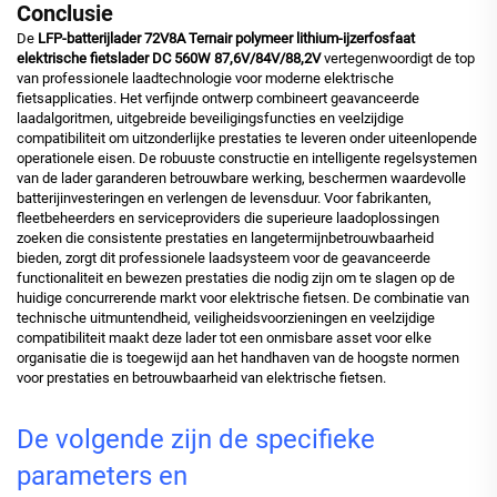
Conclusie
De
LFP-batterijlader 72V8A Ternair polymeer lithium-ijzerfosfaat
elektrische fietslader DC 560W 87,6V/84V/88,2V
vertegenwoordigt de top
van professionele laadtechnologie voor moderne elektrische
fietsapplicaties. Het verfijnde ontwerp combineert geavanceerde
laadalgoritmen, uitgebreide beveiligingsfuncties en veelzijdige
compatibiliteit om uitzonderlijke prestaties te leveren onder uiteenlopende
operationele eisen. De robuuste constructie en intelligente regelsystemen
van de lader garanderen betrouwbare werking, beschermen waardevolle
batterijinvesteringen en verlengen de levensduur. Voor fabrikanten,
fleetbeheerders en serviceproviders die superieure laadoplossingen
zoeken die consistente prestaties en langetermijnbetrouwbaarheid
bieden, zorgt dit professionele laadsysteem voor de geavanceerde
functionaliteit en bewezen prestaties die nodig zijn om te slagen op de
huidige concurrerende markt voor elektrische fietsen. De combinatie van
technische uitmuntendheid, veiligheidsvoorzieningen en veelzijdige
compatibiliteit maakt deze lader tot een onmisbare asset voor elke
organisatie die is toegewijd aan het handhaven van de hoogste normen
voor prestaties en betrouwbaarheid van elektrische fietsen.
De volgende zijn de specifieke
parameters en