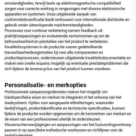
omstandigheden, terwijl tests op elektromagnetische compatibiliteit
zorgen voor correcte werking in omgevingen met diverse elektronische
apparaten en systemen. Deze uitgebreide aanpak van
conformiteitsverificatie biedt vertrouwen voor internationale distributie en
gebruik onder uiteenlopende marktomstandigheden.
Processen voor continue verbetering nemen feedback uit
praktijktoepassingen en evoluerende sectornormen op om de
betrouwbaarheid en prestaties van het product te verbeteren.
Kwaliteitssystemen in de productie voeren gedetailleerde
traceerbaarheidsregistraties bij voor alle componenten en
productieprocessen, ondersteunen uitgebreide kwaliteitsdocumentatie en
maken een snelle respons mogelijk op eventuele prestatieproblemen die
zich tijdens de levenscyclus van het product kunnen voordoen.
Personalisatie- en merkopties
Professionele aanpassingsdiensten maken het mogelijk om
klantspecifieke eisen en merken te integreren in het ontwerp van het
laadsysteem. Opties voor aangepaste etiketteringen, waaronder
bedrijfslogo's, productidentificatie en technische specificaties, kunnen
tijdens de productie worden opgenomen om de kenmerken van merken en
de eisen van een professioneel uiterlijk te ondersteunen.
Kleurenschemawijzigingen en aanpassingen van het huisvestingsontwerp
passen in op specifieke esthetische voorkeuren en richtlijnen voor de
bedrijfsidentiteit.