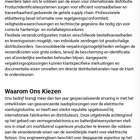
meerdere talen om te voldoen aan de eisen voor internationale distributie.
Productidentificatiesystemen zorgen voor efficiënt voorraadbeheer en
traceerbaarheid gedurende de gehele supply chain. Professionele
etikettering bevat informatie over regelgevingsconformiteit,
veiligheidswaarschuwingen en technische gegevens die nodig zijn voor
correcte hanterings- en installatieprocedures.
Flexibele verzendconfiguraties maken verschillende bestelhoeveelheden
en leveringseisen mogelijk, van individuele zendingen tot grootschalige
distributieorders. Geconsolideerde verpakkingsmogelijkheden verlagen de
verzendkosten voor grote orders, terwijl de bescherming en identificatie
van afzonderlijke eenheden behouden blijven. Aangepaste
verpakkingsoplossingen kunnen klantspecifieke merkuitingen en
documentatie-eisen omvatten om directe distributiekanalen naar de klant
te ondersteunen.
Waarom Ons Kiezen
Ons bedrijf brengt meer dan tien jaar gespecialiseerde ervaring in met het
ontwikkelen van geavanceerde laadoplossingen voor de elektrische
voertuigindustrie, en heeft een sterke reputatie opgebouwd bij
internationale fabrikanten en distributeurs. Deze uitgebreide achtergrond
op het gebied van vermogenelektronica en batterijbeheersystemen stelt
ons in staat om voortdurend superieure producten te leveren die voldoen
aan de veranderende eisen van de wereldwijde markt voor elektrische
fietsen. Ons engineeringteam beschikt over diepgaande expertise op het