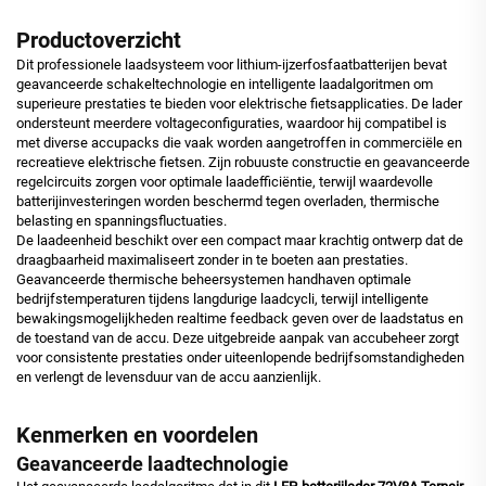
Productoverzicht
Dit professionele laadsysteem voor lithium-ijzerfosfaatbatterijen bevat
geavanceerde schakeltechnologie en intelligente laadalgoritmen om
superieure prestaties te bieden voor elektrische fietsapplicaties. De lader
ondersteunt meerdere voltageconfiguraties, waardoor hij compatibel is
met diverse accupacks die vaak worden aangetroffen in commerciële en
recreatieve elektrische fietsen. Zijn robuuste constructie en geavanceerde
regelcircuits zorgen voor optimale laadefficiëntie, terwijl waardevolle
batterijinvesteringen worden beschermd tegen overladen, thermische
belasting en spanningsfluctuaties.
De laadeenheid beschikt over een compact maar krachtig ontwerp dat de
draagbaarheid maximaliseert zonder in te boeten aan prestaties.
Geavanceerde thermische beheersystemen handhaven optimale
bedrijfstemperaturen tijdens langdurige laadcycli, terwijl intelligente
bewakingsmogelijkheden realtime feedback geven over de laadstatus en
de toestand van de accu. Deze uitgebreide aanpak van accubeheer zorgt
voor consistente prestaties onder uiteenlopende bedrijfsomstandigheden
en verlengt de levensduur van de accu aanzienlijk.
Kenmerken en voordelen
Geavanceerde laadtechnologie