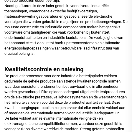
oplaadprotocollen essentieel zijn.
Naast golfkarren is deze lader geschikt voor diverse industriële
toepassingen, waaronder elektrische bedrijfsvoertuigen,
materiaalverwerkingsapparatuur en gespecialiseerde elektrische
voertuigen die worden gebruikt in magazijnen en productieomgevingen. De
robuuste constructie en industriële componenten maken het geschikt
voor zware omstandigheden die vaak voorkomen bij buiteninzet,
onderhoudsfaciliteiten en industriële laadstations. De veelzijdigheid van
het apparaat strekt zich uit tot back-upstroomsystemen en stationaire
energieopslagtoepassingen waar betrouwbare laadinfrastructuur van
cruciaal belang is.
Kwaliteitscontrole en naleving
De productieprocessen voor deze industriële batterijoplader voldoen
gedurende de gehele productie aan strenge kwaliteitscontrole normen,
waardoor consistent rendement en betrouwbaarheid in alle eenheden
worden gewaarborgd. Elke oplader ondergaat uitgebreide testprocedures
om de elektrische prestaties, veiligheidssystemen en de weerstand tegen
het milieu te valideren voordat deze de productiefaciliteit verlaat. Deze
kwaliteitsborgingsprotocollen zorgen ervoor dat elke eenheid voldoet aan
of meer dan de internationale normen voor industriële laadapparatuur.
De lader voldoet aan relevante internationale veiligheids- en
elektromagnetische compatibiliteitsnormen, waardoor deze geschikt is
voor gebruik op diverse wereldwijde markten. Streng geteste protocollen