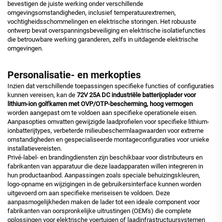
bevestigen de juiste werking onder verschillende
omgevingsomstandigheden, inclusief temperatuurextremen,
vochtigheidsschommelingen en elektrische storingen. Het robuuste
ontwerp bevat overspanningsbeveiliging en elektrische isolatiefuncties
die betrouwbare werking garanderen, zelfs in uitdagende elektrische
omgevingen.
Personalisatie- en merkopties
Inzien dat verschillende toepassingen specifieke functies of configuraties
kunnen vereisen, kan de
72V 25A DC industriële batterijoplader voor
lithium-ion golfkarren met OVP/OTP-bescherming, hoog vermogen
worden aangepast om te voldoen aan specifieke operationele eisen.
Aanpasopties omvatten gewijzigde laadprofielen voor specifieke lithium-
ionbatterijtypes, verbeterde milieubeschermlaagwaarden voor extreme
omstandigheden en gespecialiseerde montageconfiguraties voor unieke
installatievereisten.
Privé-label- en brandingdiensten zijn beschikbaar voor distributeurs en
fabrikanten van apparatuur die deze laadapparaten willen integreren in
hun productaanbod. Aanpassingen zoals speciale behuizingskleuren,
logo-opname en wijzigingen in de gebruikersinterface kunnen worden
uitgevoerd om aan specifieke meriseisen te voldoen. Deze
aanpasmogelijkheden maken de lader tot een ideale component voor
fabrikanten van oorspronkelijke uitrustingen (OEM's) die complete
oplossingen voor elektrische voertuigen of laadinfrastructuursystemen