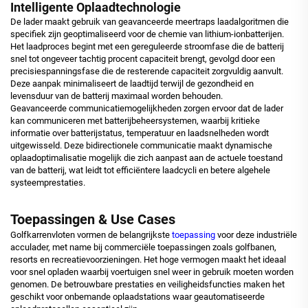
Intelligente Oplaadtechnologie
De lader maakt gebruik van geavanceerde meertraps laadalgoritmen die
specifiek zijn geoptimaliseerd voor de chemie van lithium-ionbatterijen.
Het laadproces begint met een gereguleerde stroomfase die de batterij
snel tot ongeveer tachtig procent capaciteit brengt, gevolgd door een
precisiespanningsfase die de resterende capaciteit zorgvuldig aanvult.
Deze aanpak minimaliseert de laadtijd terwijl de gezondheid en
levensduur van de batterij maximaal worden behouden.
Geavanceerde communicatiemogelijkheden zorgen ervoor dat de lader
kan communiceren met batterijbeheersystemen, waarbij kritieke
informatie over batterijstatus, temperatuur en laadsnelheden wordt
uitgewisseld. Deze bidirectionele communicatie maakt dynamische
oplaadoptimalisatie mogelijk die zich aanpast aan de actuele toestand
van de batterij, wat leidt tot efficiëntere laadcycli en betere algehele
systeemprestaties.
Toepassingen & Use Cases
Golfkarrenvloten vormen de belangrijkste
toepassing
voor deze industriële
acculader, met name bij commerciële toepassingen zoals golfbanen,
resorts en recreatievoorzieningen. Het hoge vermogen maakt het ideaal
voor snel opladen waarbij voertuigen snel weer in gebruik moeten worden
genomen. De betrouwbare prestaties en veiligheidsfuncties maken het
geschikt voor onbemande oplaadstations waar geautomatiseerde