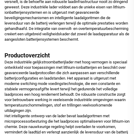
versnelt, is de behoefte aan robuuste laadinfrastructuur nooit zo dringend
geweest. Deze industriële lader voldoet aan de unieke eisen van lithium-
ionbatterijensystemen en is uitgerust met geavanceerde
beveiligingsmechanismen en intelligente laadalgoritmen die de
levensduur van de batterij verlengen terwijl de optimale prestaties worden
gehandhaafd. De integratie van overvolt- en overtemperatuurbescherming
creëert een uitgebreid veiligheidskader dat zowel de laadapparatuur als de
aangesloten batterijensystemen beschermt.
Productoverzicht
Deze industriële gelijkstroombatterijlader met hoog vermogen is speciaal
ontwikkeld voor toepassingen met lithium-ionbatterijen en beschikt over
geavanceerde laadprotocollen die zich aanpassen aan verschillende
batterijconfiguraties en laadstanden. Het apparaat is uitgerust met
moderne switching mode voedingstechnologie, die een constante en
stabiele vermogensafgifte levert terwijl het gedurende het volledige
laadproces een hoog rendement behoudt. De robuuste constructie zorgt
voor betrouwbare werking in veeleisende industriële omgevingen waarin
temperatuurschommelingen, stof en trillingen veelvoorkomende
uitdagingen zijn.
Het intelligente ontwerp van de lader bevat laadalgoritmen met
microprocessorbesturing die het laadproces optimaliseren voor lithium-ion
chemie. Deze nauwkeurige regeling helpt overladen te voorkomen,
vermindert de laadtijd en verlengt aanzienlijk de levensduur van de batterij