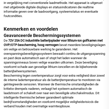
in vergelijking met conventionele laadmethode. Het apparaat is uitgerust
met uitgebreide digitale displays en statusindicatoren die realtime
informatie geven over de laadvoortgang, systeemstatus en eventuele
foutcondities.
Kenmerken en voordelen
Geavanceerde Beschermingssystemen
De
72V 25A DC industriële batterijoplader voor lithium-ion golfkarren met
OVP/OTP-bescherming, hoog vermogen
bevat meerdere beveiligingslagen
om veilige en betrouwbare werking te garanderen. Het
overspanningsbeveiligingssysteem bewaakt continu de uitgangsspanning
en past deze automatisch aan of stopt het laden wanneer de
spanningsniveaus boven veilige waarden uitkomen. Deze beveiliging
voorkomt schade aan gevoelige lithium-ioncellen en de bijbehorende
batterijbeheersystemen.
Bescherming tegen overtemperatuur zorgt voor extra veiligheid door zowel
de interne ladertemperatuur als de batterijtemperatuur te monitoren via
geïntegreerde sensoren. Wanneer de thermische omstandigheden de
kritieke drempels naderen, verlaagt het systeem automatisch de
laadstroom of schakelt over naar een beveiligde uitschakelmodus. Dit
intelligente thermische beheer garandeert optimale
bedrijfsomstandigheden en voorkomt mogelijke veiligheidsrisico's die
verband houden met overmatige warmteopbouw.