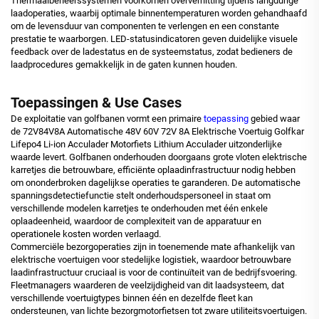
Thermaalbeheerssystemen voorkomen oververhitting tijdens langdurige
laadoperaties, waarbij optimale binnentemperaturen worden gehandhaafd
om de levensduur van componenten te verlengen en een constante
prestatie te waarborgen. LED-statusindicatoren geven duidelijke visuele
feedback over de ladestatus en de systeemstatus, zodat bedieners de
laadprocedures gemakkelijk in de gaten kunnen houden.
Toepassingen & Use Cases
De exploitatie van golfbanen vormt een primaire
toepassing
gebied waar
de 72V84V8A Automatische 48V 60V 72V 8A Elektrische Voertuig Golfkar
Lifepo4 Li-ion Acculader Motorfiets Lithium Acculader uitzonderlijke
waarde levert. Golfbanen onderhouden doorgaans grote vloten elektrische
karretjes die betrouwbare, efficiënte oplaadinfrastructuur nodig hebben
om ononderbroken dagelijkse operaties te garanderen. De automatische
spanningsdetectiefunctie stelt onderhoudspersoneel in staat om
verschillende modelen karretjes te onderhouden met één enkele
oplaadeenheid, waardoor de complexiteit van de apparatuur en
operationele kosten worden verlaagd.
Commerciële bezorgoperaties zijn in toenemende mate afhankelijk van
elektrische voertuigen voor stedelijke logistiek, waardoor betrouwbare
laadinfrastructuur cruciaal is voor de continuïteit van de bedrijfsvoering.
Fleetmanagers waarderen de veelzijdigheid van dit laadsysteem, dat
verschillende voertuigtypes binnen één en dezelfde fleet kan
ondersteunen, van lichte bezorgmotorfietsen tot zware utiliteitsvoertuigen.