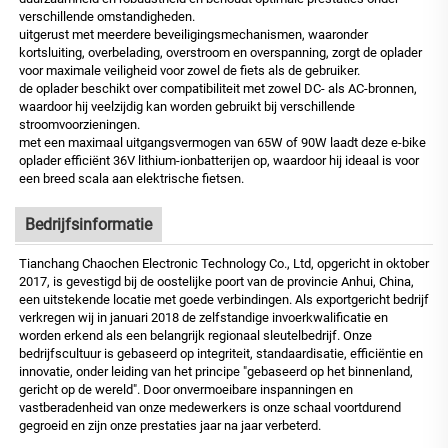
verschillende omstandigheden.
uitgerust met meerdere beveiligingsmechanismen, waaronder
kortsluiting, overbelading, overstroom en overspanning, zorgt de oplader
voor maximale veiligheid voor zowel de fiets als de gebruiker.
de oplader beschikt over compatibiliteit met zowel DC- als AC-bronnen,
waardoor hij veelzijdig kan worden gebruikt bij verschillende
stroomvoorzieningen.
met een maximaal uitgangsvermogen van 65W of 90W laadt deze e-bike
oplader efficiënt 36V lithium-ionbatterijen op, waardoor hij ideaal is voor
een breed scala aan elektrische fietsen.
Bedrijfsinformatie
Tianchang Chaochen Electronic Technology Co., Ltd, opgericht in oktober
2017, is gevestigd bij de oostelijke poort van de provincie Anhui, China,
een uitstekende locatie met goede verbindingen. Als exportgericht bedrijf
verkregen wij in januari 2018 de zelfstandige invoerkwalificatie en
worden erkend als een belangrijk regionaal sleutelbedrijf. Onze
bedrijfscultuur is gebaseerd op integriteit, standaardisatie, efficiëntie en
innovatie, onder leiding van het principe "gebaseerd op het binnenland,
gericht op de wereld". Door onvermoeibare inspanningen en
vastberadenheid van onze medewerkers is onze schaal voortdurend
gegroeid en zijn onze prestaties jaar na jaar verbeterd.