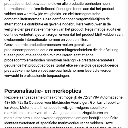
prestaties en betrouwbaarheid over alle productie-eenheden heen.
Internationale conformiteitscertificeringen tonen aan dat het product
voldoet aan wereldwijde veiligheids- en elektromagnetische
compatibiliteitsnormen. Deze certificeringen vergemakkelijken de
internationale distributie en geven eindgebruikers vertrouwen in de
veiligheid en prestatiekenmerken van het product. Regelmatige audits en
continue verbetertrajecten zorgen ervoor dat het product blijft voldoen aan
evoluerende internationale normen en voorschriften.
Geavanceerde productieprocessen maken gebruik van
precisiecomponentselectie en assemblagetechnieken die de afwijking
tussen productie-eenheden minimaliseren. Statistische
procescontrolemethoden monitoren belangrijke prestatieparameters
gedurende het productieproces, zodat elke eenheid de gespecificeerde
prestatiekenmerken en betrouwbaarheidsnormen levert die worden
verwacht in professionele toepassingen.
Personalisatie- en merkopties
Flexibele aanpasbaarheid maakt het mogelijk de 72v84V8A Automatische
48v 60v 72v 8a Oplaader voor Elektrische Voertuigen, Golfkar, Lifepo4 Li-
ion Accu, Motorfiets Lithiumaccu te wijzigen volgens specifieke
markteisen en merkvereisten. Aangepaste behuizingskleuren en
merkelementen kunnen worden opgenomen om aan bedrijfsspecifieke
identiteitsvereisten of specifieke marktvoorkeuren te voldoen. Deze