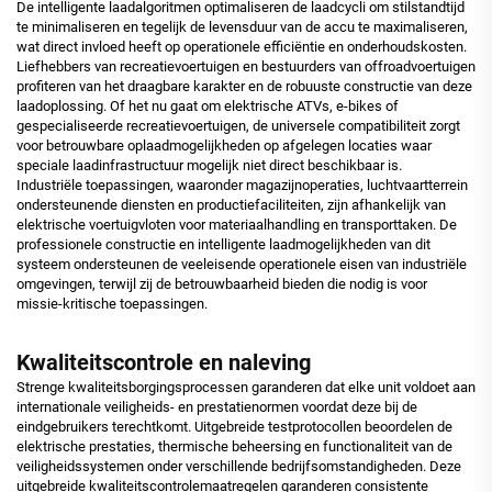
De intelligente laadalgoritmen optimaliseren de laadcycli om stilstandtijd
te minimaliseren en tegelijk de levensduur van de accu te maximaliseren,
wat direct invloed heeft op operationele efficiëntie en onderhoudskosten.
Liefhebbers van recreatievoertuigen en bestuurders van offroadvoertuigen
profiteren van het draagbare karakter en de robuuste constructie van deze
laadoplossing. Of het nu gaat om elektrische ATVs, e-bikes of
gespecialiseerde recreatievoertuigen, de universele compatibiliteit zorgt
voor betrouwbare oplaadmogelijkheden op afgelegen locaties waar
speciale laadinfrastructuur mogelijk niet direct beschikbaar is.
Industriële toepassingen, waaronder magazijnoperaties, luchtvaartterrein
ondersteunende diensten en productiefaciliteiten, zijn afhankelijk van
elektrische voertuigvloten voor materiaalhandling en transporttaken. De
professionele constructie en intelligente laadmogelijkheden van dit
systeem ondersteunen de veeleisende operationele eisen van industriële
omgevingen, terwijl zij de betrouwbaarheid bieden die nodig is voor
missie-kritische toepassingen.
Kwaliteitscontrole en naleving
Strenge kwaliteitsborgingsprocessen garanderen dat elke unit voldoet aan
internationale veiligheids- en prestatienormen voordat deze bij de
eindgebruikers terechtkomt. Uitgebreide testprotocollen beoordelen de
elektrische prestaties, thermische beheersing en functionaliteit van de
veiligheidssystemen onder verschillende bedrijfsomstandigheden. Deze
uitgebreide kwaliteitscontrolemaatregelen garanderen consistente