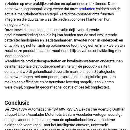
inzichten op over praktijkvereisten en opkomende markttrends. Deze
samenwerkingsaanpak zorgt ervoor dat onze
producten
voldoen aan de
actuele marktbehoeften en tegelijkertijd toekomstgerichte functies
integreren die duurzame waarde bieden voor onze klanten en hun
eindgebruikers.
Onze toewijding aan continue innovatie drijft voortdurende
productontwikkeling aan, die bij kan houden met de snel evoluerende
batterijtechnologieën en laadstandaarden. Investeringen in onderzoek en
ontwikkeling richten zich op opkomende technologieën en marktvereisten,
zodat onze producten aan de voorhoede blijven van de ontwikkeling van
laagtechnologie.
Wereldwijde productiecapaciteiten en kwaliteitssystemen ondersteunen
de internationale distributiebehoeften, terwijl de productkwaliteit
consistent wordt gehandhaafd over alle markten heen. Strategische
samenwerkingen met componentleveranciers en logistieke partners
maken een efficiënte en betrouwbare levering mogelijk aan klanten
wereldwijd, ongeacht geografische locatie of bestelcomplexiteit.
Conclusie
De 72V84V8A Automatische 48V 60V 72V 8A Elektrische Voertuig Golfkar
Lifepo4 Li-ion Acculader Motorfiets Lithium Acculader vertegenwoordigt
een geavanceerde oplossing voor de oplaadbehoeften van moderne
elektrische voertuigen. Door het intelligente ontwerp, universele