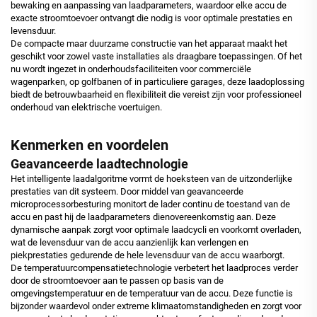
bewaking en aanpassing van laadparameters, waardoor elke accu de
exacte stroomtoevoer ontvangt die nodig is voor optimale prestaties en
levensduur.
De compacte maar duurzame constructie van het apparaat maakt het
geschikt voor zowel vaste installaties als draagbare toepassingen. Of het
nu wordt ingezet in onderhoudsfaciliteiten voor commerciële
wagenparken, op golfbanen of in particuliere garages, deze laadoplossing
biedt de betrouwbaarheid en flexibiliteit die vereist zijn voor professioneel
onderhoud van elektrische voertuigen.
Kenmerken en voordelen
Geavanceerde laadtechnologie
Het intelligente laadalgoritme vormt de hoeksteen van de uitzonderlijke
prestaties van dit systeem. Door middel van geavanceerde
microprocessorbesturing monitort de lader continu de toestand van de
accu en past hij de laadparameters dienovereenkomstig aan. Deze
dynamische aanpak zorgt voor optimale laadcycli en voorkomt overladen,
wat de levensduur van de accu aanzienlijk kan verlengen en
piekprestaties gedurende de hele levensduur van de accu waarborgt.
De temperatuurcompensatietechnologie verbetert het laadproces verder
door de stroomtoevoer aan te passen op basis van de
omgevingstemperatuur en de temperatuur van de accu. Deze functie is
bijzonder waardevol onder extreme klimaatomstandigheden en zorgt voor