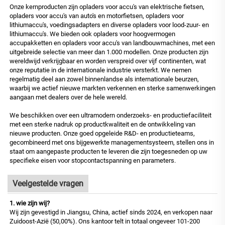
Onze kernproducten zijn opladers voor accu's van elektrische fietsen,
opladers voor accu's van auto's en motorfietsen, opladers voor
lithiumaccu's, voedingsadapters en diverse opladers voor lood-zuur- en
lithiumaccu's. We bieden ook opladers voor hoogvermogen
accupakketten en opladers voor accu's van landbouwmachines, met een
uitgebreide selectie van meer dan 1.000 modellen. Onze producten zijn
wereldwijd verkrijgbaar en worden verspreid over vijf continenten, wat
onze reputatie in de internationale industrie versterkt. We nemen
regelmatig deel aan zowel binnenlandse als internationale beurzen,
waarbij we actief nieuwe markten verkennen en sterke samenwerkingen
aangaan met dealers over de hele wereld.
We beschikken over een ultramodern onderzoeks- en productiefaciliteit
met een sterke nadruk op productkwaliteit en de ontwikkeling van
nieuwe producten. Onze goed opgeleide R&D- en productieteams,
gecombineerd met ons bijgewerkte managementsysteem, stellen ons in
staat om aangepaste producten te leveren die zijn toegesneden op uw
specifieke eisen voor stopcontactspanning en parameters.
Veelgestelde vragen
1. wie zijn wij?
Wij zijn gevestigd in Jiangsu, China, actief sinds 2024, en verkopen naar
Zuidoost-Azië (50,00%). Ons kantoor telt in totaal ongeveer 101-200