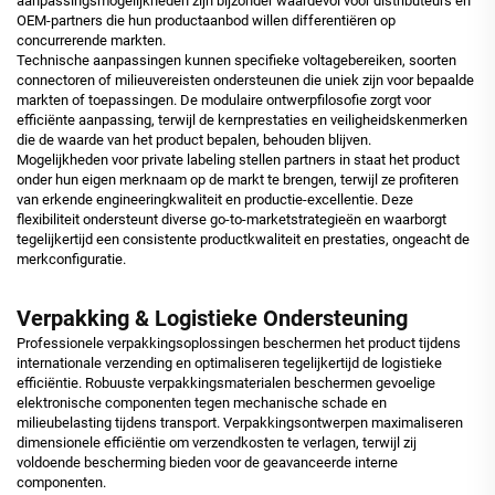
aanpassingsmogelijkheden zijn bijzonder waardevol voor distributeurs en
OEM-partners die hun productaanbod willen differentiëren op
concurrerende markten.
Technische aanpassingen kunnen specifieke voltagebereiken, soorten
connectoren of milieuvereisten ondersteunen die uniek zijn voor bepaalde
markten of toepassingen. De modulaire ontwerpfilosofie zorgt voor
efficiënte aanpassing, terwijl de kernprestaties en veiligheidskenmerken
die de waarde van het product bepalen, behouden blijven.
Mogelijkheden voor private labeling stellen partners in staat het product
onder hun eigen merknaam op de markt te brengen, terwijl ze profiteren
van erkende engineeringkwaliteit en productie-excellentie. Deze
flexibiliteit ondersteunt diverse go-to-marketstrategieën en waarborgt
tegelijkertijd een consistente productkwaliteit en prestaties, ongeacht de
merkconfiguratie.
Verpakking & Logistieke Ondersteuning
Professionele verpakkingsoplossingen beschermen het product tijdens
internationale verzending en optimaliseren tegelijkertijd de logistieke
efficiëntie. Robuuste verpakkingsmaterialen beschermen gevoelige
elektronische componenten tegen mechanische schade en
milieubelasting tijdens transport. Verpakkingsontwerpen maximaliseren
dimensionele efficiëntie om verzendkosten te verlagen, terwijl zij
voldoende bescherming bieden voor de geavanceerde interne
componenten.