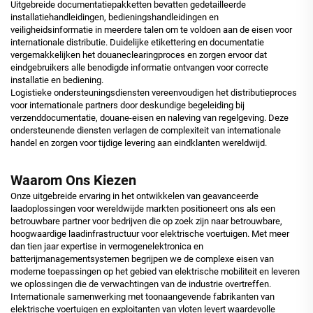
Uitgebreide documentatiepakketten bevatten gedetailleerde
installatiehandleidingen, bedieningshandleidingen en
veiligheidsinformatie in meerdere talen om te voldoen aan de eisen voor
internationale distributie. Duidelijke etikettering en documentatie
vergemakkelijken het douaneclearingproces en zorgen ervoor dat
eindgebruikers alle benodigde informatie ontvangen voor correcte
installatie en bediening.
Logistieke ondersteuningsdiensten vereenvoudigen het distributieproces
voor internationale partners door deskundige begeleiding bij
verzenddocumentatie, douane-eisen en naleving van regelgeving. Deze
ondersteunende diensten verlagen de complexiteit van internationale
handel en zorgen voor tijdige levering aan eindklanten wereldwijd.
Waarom Ons Kiezen
Onze uitgebreide ervaring in het ontwikkelen van geavanceerde
laadoplossingen voor wereldwijde markten positioneert ons als een
betrouwbare partner voor bedrijven die op zoek zijn naar betrouwbare,
hoogwaardige laadinfrastructuur voor elektrische voertuigen. Met meer
dan tien jaar expertise in vermogenelektronica en
batterijmanagementsystemen begrijpen we de complexe eisen van
moderne toepassingen op het gebied van elektrische mobiliteit en leveren
we oplossingen die de verwachtingen van de industrie overtreffen.
Internationale samenwerking met toonaangevende fabrikanten van
elektrische voertuigen en exploitanten van vloten levert waardevolle