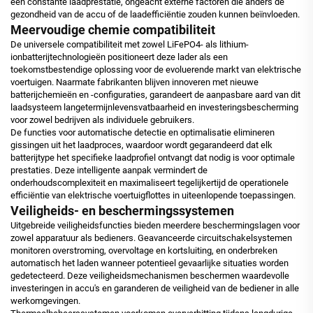
een constante laadprestatie, ongeacht externe factoren die anders de
gezondheid van de accu of de laadefficiëntie zouden kunnen beïnvloeden.
Meervoudige chemie compatibiliteit
De universele compatibiliteit met zowel LiFePO4- als lithium-
ionbatterijtechnologieën positioneert deze lader als een
toekomstbestendige oplossing voor de evoluerende markt van elektrische
voertuigen. Naarmate fabrikanten blijven innoveren met nieuwe
batterijchemieën en -configuraties, garandeert de aanpasbare aard van dit
laadsysteem langetermijnlevensvatbaarheid en investeringsbescherming
voor zowel bedrijven als individuele gebruikers.
De functies voor automatische detectie en optimalisatie elimineren
gissingen uit het laadproces, waardoor wordt gegarandeerd dat elk
batterijtype het specifieke laadprofiel ontvangt dat nodig is voor optimale
prestaties. Deze intelligente aanpak vermindert de
onderhoudscomplexiteit en maximaliseert tegelijkertijd de operationele
efficiëntie van elektrische voertuigflottes in uiteenlopende toepassingen.
Veiligheids- en beschermingssystemen
Uitgebreide veiligheidsfuncties bieden meerdere beschermingslagen voor
zowel apparatuur als bedieners. Geavanceerde circuitschakelsystemen
monitoren overstroming, overvoltage en kortsluiting, en onderbreken
automatisch het laden wanneer potentieel gevaarlijke situaties worden
gedetecteerd. Deze veiligheidsmechanismen beschermen waardevolle
investeringen in accu's en garanderen de veiligheid van de bediener in alle
werkomgevingen.