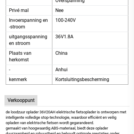
Overspanning
Privé mal
Nee
Invoerspanning en
100-240V
-stroom
uitgangsspanning
36V1.8A
en stroom
Plaats van
China
herkomst
-
Anhui
kenmerk
Kortsluitingsbescherming
Verkooppunt
de loodzuur oplader 36V20AH elektrische fietsoplader is ontworpen met
intelligente volledige stop-technologie, waardoor efficiënt en veilig
opladen van elektrische fietsen wordt gegarandeerd.
gemaakt van hoogwaardig ABS-materiaal, biedt deze oplader
duurzaamheid en robuustheid en behoudt optimale prestaties onder