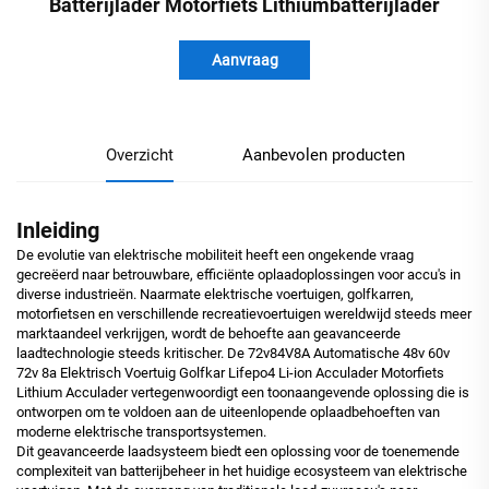
Batterijlader Motorfiets Lithiumbatterijlader
Aanvraag
Overzicht
Aanbevolen producten
Inleiding
De evolutie van elektrische mobiliteit heeft een ongekende vraag
gecreëerd naar betrouwbare, efficiënte oplaadoplossingen voor accu's in
diverse industrieën. Naarmate elektrische voertuigen, golfkarren,
motorfietsen en verschillende recreatievoertuigen wereldwijd steeds meer
marktaandeel verkrijgen, wordt de behoefte aan geavanceerde
laadtechnologie steeds kritischer. De 72v84V8A Automatische 48v 60v
72v 8a Elektrisch Voertuig Golfkar Lifepo4 Li-ion Acculader Motorfiets
Lithium Acculader vertegenwoordigt een toonaangevende oplossing die is
ontworpen om te voldoen aan de uiteenlopende oplaadbehoeften van
moderne elektrische transportsystemen.
Dit geavanceerde laadsysteem biedt een oplossing voor de toenemende
complexiteit van batterijbeheer in het huidige ecosysteem van elektrische