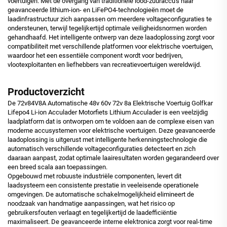
voertuigen. Met de overgang van traditionele lood-zuuraccu's naar
geavanceerde lithium-ion- en LiFePO4-technologieën moet de
laadinfrastructuur zich aanpassen om meerdere voltageconfiguraties te
ondersteunen, terwijl tegelijkertijd optimale veiligheidsnormen worden
gehandhaafd. Het intelligente ontwerp van deze laadoplossing zorgt voor
compatibiliteit met verschillende platformen voor elektrische voertuigen,
waardoor het een essentiële component wordt voor bedrijven,
vlootexploitanten en liefhebbers van recreatievoertuigen wereldwijd.
Productoverzicht
De 72v84V8A Automatische 48v 60v 72v 8a Elektrische Voertuig Golfkar
Lifepo4 Li-ion Acculader Motorfiets Lithium Acculader is een veelzijdig
laadplatform dat is ontworpen om te voldoen aan de complexe eisen van
moderne accusystemen voor elektrische voertuigen. Deze geavanceerde
laadoplossing is uitgerust met intelligente herkenningstechnologie die
automatisch verschillende voltageconfiguraties detecteert en zich
daaraan aanpast, zodat optimale laairesultaten worden gegarandeerd over
een breed scala aan toepassingen.
Opgebouwd met robuuste industriële componenten, levert dit
laadsysteem een consistente prestatie in veeleisende operationele
omgevingen. De automatische schakelmogelijkheid elimineert de
noodzaak van handmatige aanpassingen, wat het risico op
gebruikersfouten verlaagt en tegelijkertijd de laadefficiëntie
maximaliseert. De geavanceerde interne elektronica zorgt voor real-time