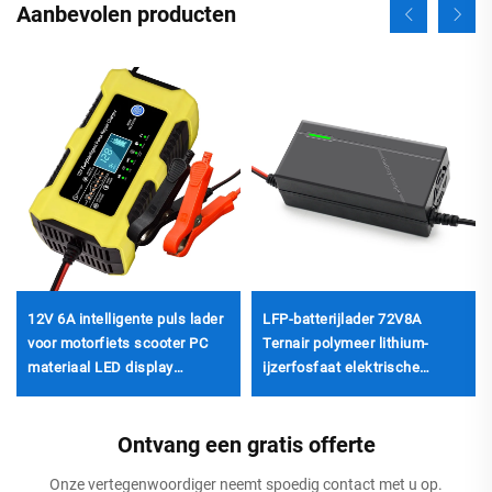
Aanbevolen producten
12V 6A intelligente puls lader
LFP-batterijlader 72V8A
voor motorfiets scooter PC
Ternair polymeer lithium-
materiaal LED display
ijzerfosfaat elektrische
EU/VS/UK aanpasbare
fietslader DC 560W
uitgang Lifepo4 auto reparatie
87,6V/84V/88,2V
Ontvang een gratis offerte
Onze vertegenwoordiger neemt spoedig contact met u op.