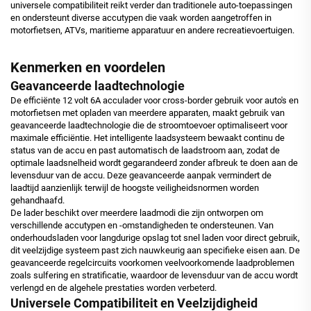
universele compatibiliteit reikt verder dan traditionele auto-toepassingen
en ondersteunt diverse accutypen die vaak worden aangetroffen in
motorfietsen, ATVs, maritieme apparatuur en andere recreatievoertuigen.
Kenmerken en voordelen
Geavanceerde laadtechnologie
De efficiënte 12 volt 6A acculader voor cross-border gebruik voor auto's en
motorfietsen met opladen van meerdere apparaten, maakt gebruik van
geavanceerde laadtechnologie die de stroomtoevoer optimaliseert voor
maximale efficiëntie. Het intelligente laadsysteem bewaakt continu de
status van de accu en past automatisch de laadstroom aan, zodat de
optimale laadsnelheid wordt gegarandeerd zonder afbreuk te doen aan de
levensduur van de accu. Deze geavanceerde aanpak vermindert de
laadtijd aanzienlijk terwijl de hoogste veiligheidsnormen worden
gehandhaafd.
De lader beschikt over meerdere laadmodi die zijn ontworpen om
verschillende accutypen en -omstandigheden te ondersteunen. Van
onderhoudsladen voor langdurige opslag tot snel laden voor direct gebruik,
dit veelzijdige systeem past zich nauwkeurig aan specifieke eisen aan. De
geavanceerde regelcircuits voorkomen veelvoorkomende laadproblemen
zoals sulfering en stratificatie, waardoor de levensduur van de accu wordt
verlengd en de algehele prestaties worden verbeterd.
Universele Compatibiliteit en Veelzijdigheid