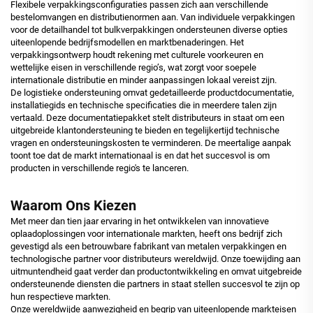
Flexibele verpakkingsconfiguraties passen zich aan verschillende
bestelomvangen en distributienormen aan. Van individuele verpakkingen
voor de detailhandel tot bulkverpakkingen ondersteunen diverse opties
uiteenlopende bedrijfsmodellen en marktbenaderingen. Het
verpakkingsontwerp houdt rekening met culturele voorkeuren en
wettelijke eisen in verschillende regio’s, wat zorgt voor soepele
internationale distributie en minder aanpassingen lokaal vereist zijn.
De logistieke ondersteuning omvat gedetailleerde productdocumentatie,
installatiegids en technische specificaties die in meerdere talen zijn
vertaald. Deze documentatiepakket stelt distributeurs in staat om een
uitgebreide klantondersteuning te bieden en tegelijkertijd technische
vragen en ondersteuningskosten te verminderen. De meertalige aanpak
toont toe dat de markt internationaal is en dat het succesvol is om
producten in verschillende regio's te lanceren.
Waarom Ons Kiezen
Met meer dan tien jaar ervaring in het ontwikkelen van innovatieve
oplaadoplossingen voor internationale markten, heeft ons bedrijf zich
gevestigd als een betrouwbare fabrikant van metalen verpakkingen en
technologische partner voor distributeurs wereldwijd. Onze toewijding aan
uitmuntendheid gaat verder dan productontwikkeling en omvat uitgebreide
ondersteunende diensten die partners in staat stellen succesvol te zijn op
hun respectieve markten.
Onze wereldwijde aanwezigheid en begrip van uiteenlopende markteisen