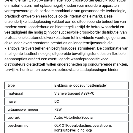
De efficiënte 12 volt 6A batterijlader voor cross-border gebruik voor auto's
en motorfietsen, met oplaadmogelijkheden voor meerdere apparaten,
vertegenwoordigt de perfecte combinatie van geavanceerde technologie,
praktisch ontwerp en een focus op de internationale markt. Deze
uitzonderlijke laadoplossing voldoet aan de uiteenlopende behoeften van
modern voertuigonderhoud en biedt tegelijkertijd de betrouwbaarheid en
veelzijdigheid die nodig zijn voor succesvolle cross-border distributie. Van
professionele automobielwerkplaatsen tot individuele voertuigeigenaren:
deze lader levert constante prestaties en langetermijnwaarde die
klantloyaliteit versterken en bedrijfssucces stimuleren. De combinatie van
intelligente laadtechnologie, uitgebreide beveiligingsfuncties en flexibele
aanpasopties creëert een overtuigende waardepropositie voor
distributeurs die zichzelf willen onderscheiden op concurrerende markten,
terwijl ze hun klanten bewezen, betrouwbare laadoplossingen bieden.
type
Elektrische loodzuur batterijlader
materiaal
Vlamvertragend ABS+PC
haven
DC
uitgangsvermogen
72W
gebruik
Auto/Motorfiets/Scooter
bescherming
OLP, OTP, overbelasting, overstroom,
kortsluitbeveiliging, ocp