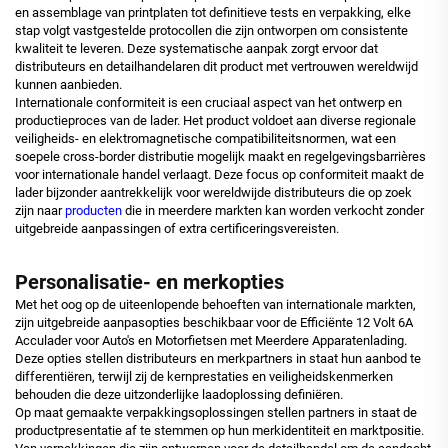
en assemblage van printplaten tot definitieve tests en verpakking, elke
stap volgt vastgestelde protocollen die zijn ontworpen om consistente
kwaliteit te leveren. Deze systematische aanpak zorgt ervoor dat
distributeurs en detailhandelaren dit product met vertrouwen wereldwijd
kunnen aanbieden.
Internationale conformiteit is een cruciaal aspect van het ontwerp en
productieproces van de lader. Het product voldoet aan diverse regionale
veiligheids- en elektromagnetische compatibiliteitsnormen, wat een
soepele cross-border distributie mogelijk maakt en regelgevingsbarrières
voor internationale handel verlaagt. Deze focus op conformiteit maakt de
lader bijzonder aantrekkelijk voor wereldwijde distributeurs die op zoek
zijn naar
producten
die in meerdere markten kan worden verkocht zonder
uitgebreide aanpassingen of extra certificeringsvereisten.
Personalisatie- en merkopties
Met het oog op de uiteenlopende behoeften van internationale markten,
zijn uitgebreide aanpasopties beschikbaar voor de Efficiënte 12 Volt 6A
Acculader voor Auto's en Motorfietsen met Meerdere Apparatenlading.
Deze opties stellen distributeurs en merkpartners in staat hun aanbod te
differentiëren, terwijl zij de kernprestaties en veiligheidskenmerken
behouden die deze uitzonderlijke laadoplossing definiëren.
Op maat gemaakte verpakkingsoplossingen stellen partners in staat de
productpresentatie af te stemmen op hun merkidentiteit en marktpositie.