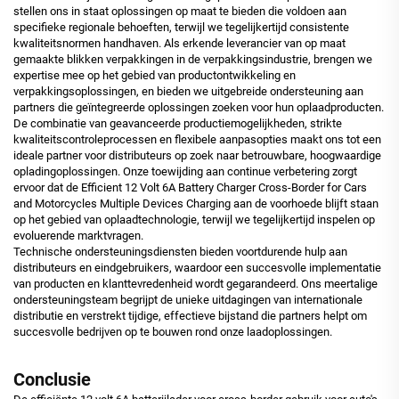
stellen ons in staat oplossingen op maat te bieden die voldoen aan
specifieke regionale behoeften, terwijl we tegelijkertijd consistente
kwaliteitsnormen handhaven. Als erkende leverancier van op maat
gemaakte blikken verpakkingen in de verpakkingsindustrie, brengen we
expertise mee op het gebied van productontwikkeling en
verpakkingsoplossingen, en bieden we uitgebreide ondersteuning aan
partners die geïntegreerde oplossingen zoeken voor hun oplaadproducten.
De combinatie van geavanceerde productiemogelijkheden, strikte
kwaliteitscontroleprocessen en flexibele aanpasopties maakt ons tot een
ideale partner voor distributeurs op zoek naar betrouwbare, hoogwaardige
opladingoplossingen. Onze toewijding aan continue verbetering zorgt
ervoor dat de Efficient 12 Volt 6A Battery Charger Cross-Border for Cars
and Motorcycles Multiple Devices Charging aan de voorhoede blijft staan
op het gebied van oplaadtechnologie, terwijl we tegelijkertijd inspelen op
evoluerende marktvragen.
Technische ondersteuningsdiensten bieden voortdurende hulp aan
distributeurs en eindgebruikers, waardoor een succesvolle implementatie
van producten en klanttevredenheid wordt gegarandeerd. Ons meertalige
ondersteuningsteam begrijpt de unieke uitdagingen van internationale
distributie en verstrekt tijdige, effectieve bijstand die partners helpt om
succesvolle bedrijven op te bouwen rond onze laadoplossingen.
Conclusie