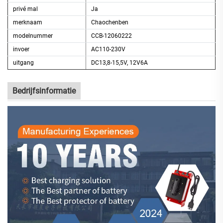
privé mal
Ja
merknaam
Chaochenben
modelnummer
CCB-12060222
invoer
AC110-230V
uitgang
DC13,8-15,5V, 12V6A
Bedrijfsinformatie