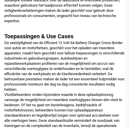
duidelijke visuele feedback over de laadstatus en eventuele problemen,
waardoor gebruikers het laadproces effectief kunnen volgen. Deze
veiligheidsverbeteringen maken de lader geschikt voor gebruik door
professionals en consumenten, ongeacht hun niveau van technische
expertise.
Toepassingen & Use Cases
De veelzijdigheid van de Efficient 12 Volt 6A Battery Charger Cross-Border
voor auto's en motorfietsen, geschikt voor het opladen van meerdere
apparaten, maakt hem geschikt voor talloze toepassingen in verschillende
industrieën en gebruikersgroepen. Autobedrijven en
reparatiewerkplaatsen profiteren van de mogelijkheid om accu's van
verschillende voertuigtypes te onderhouden en te herstellen, wat de
efficiëntie van de werkplaats en de klanttevredenheid verbetert. De
betrouwbare prestaties maken de lader tot een essentieel hulpmiddel voor
professionele monteurs die dag na dag consistente resultaten nodig
hebben.
Vlootbeheerders vinden bijzondere waarde in deze oplaadoplossing
vanwege de mogelijkheid om meerdere voertuigtypes binnen één vloot te
bedienen. Of het nu gaat om bestelwagens, bedrijfsauto's of
motorfietstrossen, beheerders kunnen hun oplaadapparatuur
standaardiseren en tegelijkertijd zorgen voor optimaal accubeheer over
alle voertuigen heen. Deze standaardisatie vermindert de noodzaak van
trainingen en de complexiteit van de inventaris, terwijl de operationele