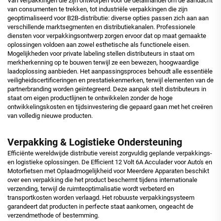
Van verpakkingen die zijn ontworpen voor de detailhandel om de aandacht
van consumenten te trekken, tot industriële verpakkingen die zijn
geoptimaliseerd voor B2B-distributie: diverse opties passen zich aan aan
verschillende marktsegmenten en distributiekanalen. Professionele
diensten voor verpakkingsontwerp zorgen ervoor dat op maat gemaakte
oplossingen voldoen aan zowel esthetische als functionele eisen.
Mogelijkheden voor private labeling stellen distributeurs in staat om
merkherkenning op te bouwen terwijl ze een bewezen, hoogwaardige
laadoplossing aanbieden. Het aanpassingsproces behoudt alle essentiële
veiligheidscertificeringen en prestatiekenmerken, terwijl elementen van de
partnerbranding worden geïntegreerd. Deze aanpak stelt distributeurs in
staat om eigen productlijnen te ontwikkelen zonder de hoge
ontwikkelingskosten en tijdsinvestering die gepaard gaan met het creëren
van volledig nieuwe producten.
Verpakking & Logistieke Ondersteuning
Efficiënte wereldwijde distributie vereist zorgvuldig geplande verpakkings-
en logistieke oplossingen. De Efficient 12 Volt 6A Acculader voor Auto's en
Motorfietsen met Oplaadmogelijkheid voor Meerdere Apparaten beschikt
over een verpakking die het product beschermt tijdens internationale
verzending, terwijl de ruimteoptimalisatie wordt verbeterd en
transportkosten worden verlaagd. Het robuuste verpakkingsysteem
garandeert dat producten in perfecte staat aankomen, ongeacht de
verzendmethode of bestemming.