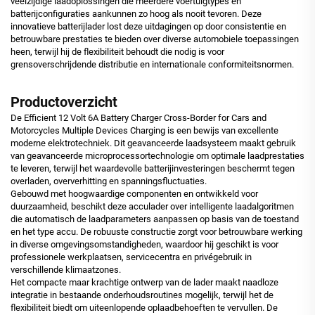
veelzijdige laadoplossingen die meerdere voertuigtypes en
batterijconfiguraties aankunnen zo hoog als nooit tevoren. Deze
innovatieve batterijlader lost deze uitdagingen op door consistentie en
betrouwbare prestaties te bieden over diverse automobiele toepassingen
heen, terwijl hij de flexibiliteit behoudt die nodig is voor
grensoverschrijdende distributie en internationale conformiteitsnormen.
Productoverzicht
De Efficient 12 Volt 6A Battery Charger Cross-Border for Cars and
Motorcycles Multiple Devices Charging is een bewijs van excellente
moderne elektrotechniek. Dit geavanceerde laadsysteem maakt gebruik
van geavanceerde microprocessortechnologie om optimale laadprestaties
te leveren, terwijl het waardevolle batterijinvesteringen beschermt tegen
overladen, oververhitting en spanningsfluctuaties.
Gebouwd met hoogwaardige componenten en ontwikkeld voor
duurzaamheid, beschikt deze acculader over intelligente laadalgoritmen
die automatisch de laadparameters aanpassen op basis van de toestand
en het type accu. De robuuste constructie zorgt voor betrouwbare werking
in diverse omgevingsomstandigheden, waardoor hij geschikt is voor
professionele werkplaatsen, servicecentra en privégebruik in
verschillende klimaatzones.
Het compacte maar krachtige ontwerp van de lader maakt naadloze
integratie in bestaande onderhoudsroutines mogelijk, terwijl het de
flexibiliteit biedt om uiteenlopende oplaadbehoeften te vervullen. De