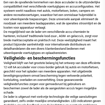
Een van de opvallende kenmerken van deze acculader is de uitzonderlijke
compatibiliteit met verschillende voertuigtypes en accuconfiguraties. Het
systeem werkt naadloos met auto's, motorfietsen, boten, campers en
andere recreatievoertuigen, waardoor het een onmisbaar hulpmiddel is
voor uiteenlopende toepassingen. Deze universele aanpak elimineert de
noodzaak van meerdere laadapparaten, wat de operaties stroomlijnt en de
kosten voor apparatuur verlaagt.
De mogelijkheid van de lader om verschillende accu-chemieën te
hanteren, inclusief traditionele lood-zuur-, AGM- en gelaccu's, zorgt voor
brede marktacceptatie en praktisch nut. Deze veelzijdigheid maakt het
product bijzonder aantrekkelijk voor internationale distributeurs en
detailhandelaren die een divers klantenbestand bedienen met
uiteenlopende voertuigtypes en oplaadvereisten.
Veiligheids- en beschermingsfuncties
Veiligheid blijft van het grootste belang bij het ontwerp van deze efficiënte
12 volt 6A acculader voor cross-border gebruik bij auto's en motorfietsen,
geschikt voor het opladen van meerdere apparaten. Het uitgebreide
beveiligingssysteem omvat bescherming tegen verkeerde polariteit,
kortsluiting, overladen en oververhitting. Deze geavanceerde
veiligheidsfuncties zorgen voor gemoedsrust bij gebruikers en
beschermen zowel de lader als de aangesloten accu's tegen mogelijke
schade.
De lader is uitgerust met vonkvrije technologie die veilige aansluitingen
garandeert, zelfs onder moeilijke omstandigheden. LED-indicatoren geven