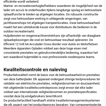
efficiëntie wordt verbeterd.
Marine- en recreatievoertuigliefhebbers waarderen de mogelijkheid van de
lader om accu's te onderhouden tijdens langdurige opslag en betrouwbare
oplaadfunctie te bieden op afgelegen locaties. De robuuste constructie
zorgt voor betrouwbare werking in uitdagende omgevingen, van
jachthavenshops tot afgelegen kampeerlocaties. Deze betrouwbaarheid
maakt het een uitstekende keuze voor distributeurs die bedienen in de
outdoor recreatiemarkt.
Hulpdiensten en wegenwachtverstrekkers zijn afhankelijk van draagbare
oplaadoplossingen die snel en betrouwbaar resultaat opleveren. De
Efficient 12 Volt 6A Acculader Cross-Border voor Auto's en Motorfietsen
Meerdere Apparaten Opladen voldoet aan deze hoge eisen met
consistente prestaties en gebruiksvriendelijke bediening, waardoor het
een waardevol hulpmiddel is voor professionele noodrespons teams.
Kwaliteitscontrole en naleving
Productiekwaliteit vormt de basis voor de betrouwbaarheid en prestaties
van deze batterijlader. Elk apparaat ondergaat strenge testprocedures ter
validatie van elektrische prestaties, veiligheidsnormen en duurzaamheid.
Het uitgebreide kwaliteitscontroleproces zorgt ervoor dat elke lader
voldoet aan internationale veiligheidsnormen en prestatiespecificaties
voordat deze bij eindgebruikers terechtkomt.
De productiefaciliteit handhaaft strikte kwaliteitsmanagementsystemen
die elk aspect van het productieproces bewaken. Van componentselectie