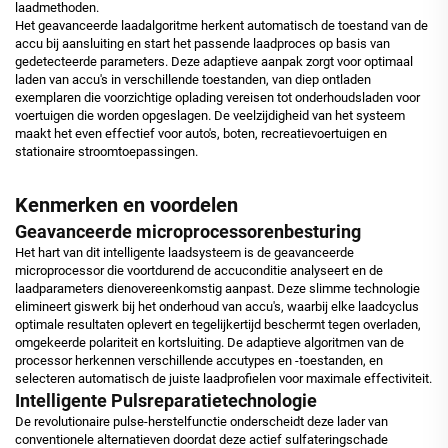
laadmethoden.
Het geavanceerde laadalgoritme herkent automatisch de toestand van de
accu bij aansluiting en start het passende laadproces op basis van
gedetecteerde parameters. Deze adaptieve aanpak zorgt voor optimaal
laden van accu's in verschillende toestanden, van diep ontladen
exemplaren die voorzichtige oplading vereisen tot onderhoudsladen voor
voertuigen die worden opgeslagen. De veelzijdigheid van het systeem
maakt het even effectief voor auto's, boten, recreatievoertuigen en
stationaire stroomtoepassingen.
Kenmerken en voordelen
Geavanceerde microprocessorenbesturing
Het hart van dit intelligente laadsysteem is de geavanceerde
microprocessor die voortdurend de accuconditie analyseert en de
laadparameters dienovereenkomstig aanpast. Deze slimme technologie
elimineert giswerk bij het onderhoud van accu's, waarbij elke laadcyclus
optimale resultaten oplevert en tegelijkertijd beschermt tegen overladen,
omgekeerde polariteit en kortsluiting. De adaptieve algoritmen van de
processor herkennen verschillende accutypes en -toestanden, en
selecteren automatisch de juiste laadprofielen voor maximale effectiviteit.
Intelligente Pulsreparatietechnologie
De revolutionaire pulse-herstelfunctie onderscheidt deze lader van
conventionele alternatieven doordat deze actief sulfateringschade