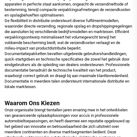
apparaten in perfecte staat aankomen, ongeacht de verzendmethode of
bestemming, terwijl compacte verpakkingsafmetingen de verzendkosten
en opslagbehoeften optimaliseren.
De flexibiliteit in distributie ondersteunt diverse fulfilmentmodellen,
waaronder directe verzending, regionale opslag en dropshippingregelingen
die aansluiten bij verschillende bedrijfsmodellen en markteisen. Efficiënt
verpakkingsontwerp minimaliseert het volumegewicht terwijl het
voldoende bescherming biedt, wat de verzendkosten verlaagt en de
milieu-impact van productdistributie beperkt.
Documentatiepakketten bevatten uitgebreide gebruikershandleidingen,
quick-startgidsen en technische specificaties die zowel het gebruik door
eindgebruikers als de opleiding van dealers ondersteunen. Professionele
documentatie benadrukt de technische kwaliteit van het product,
waarborgt correct gebruik en draagt bij aan maximale klanttevredenheid.
Documentatie in meerdere talen ondersteunt internationale distributie en
lokale markteisen.
Waarom Ons Kiezen
Onze organisatie brengt tientallen jaren ervaring mee in het ontwikkelen
van geavanceerde oplaadoplossingen voor accu's in professionele
automobieltoepassingen, en heeft daarmee een reputatie opgebouwd op
het gebied van innovatie en betrouwbaarheid die zich uitstrekt over
meerdere continenten en diverse marktsegmenten bedient. Deze