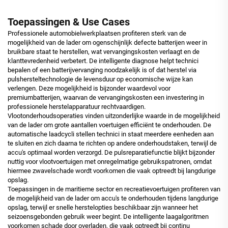
Toepassingen & Use Cases
Professionele automobielwerkplaatsen profiteren sterk van de
mogelijkheid van de lader om ogenschijnlijk defecte batterijen weer in
bruikbare staat te herstellen, wat vervangingskosten verlaagt en de
klanttevredenheid verbetert. De intelligente diagnose helpt technici
bepalen of een batterijvervanging noodzakelijk is of dat herstel via
pulshersteltechnologie de levensduur op economische wijze kan
verlengen. Deze mogelijkheid is bijzonder waardevol voor
premiumbatterijen, waarvan de vervangingskosten een investering in
professionele herstelapparatuur rechtvaardigen.
Vlootonderhoudsoperaties vinden uitzonderlijke waarde in de mogelijkheid
van de lader om grote aantallen voertuigen efficiënt te onderhouden. De
automatische laadcycli stellen technici in staat meerdere eenheden aan
te sluiten en zich daarna te richten op andere onderhoudstaken, terwijl de
accu's optimaal worden verzorgd. De pulsreparatiefunctie blijkt bijzonder
nuttig voor vlootvoertuigen met onregelmatige gebruikspatronen, omdat
hiermee zwavelschade wordt voorkomen die vaak optreedt bij langdurige
opslag.
Toepassingen in de maritieme sector en recreatievoertuigen profiteren van
de mogelijkheid van de lader om accu's te onderhouden tijdens langdurige
opslag, terwijl er snelle herstelopties beschikbaar zijn wanneer het
seizoensgebonden gebruik weer begint. De intelligente laagalgoritmen
voorkomen schade door overladen, die vaak optreedt bij continu