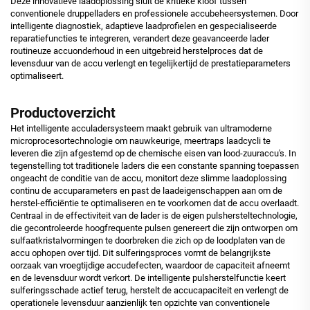
Deze innovatieve laadoplossing sluit de kritieke kloof tussen
conventionele druppelladers en professionele accubeheersystemen. Door
intelligente diagnostiek, adaptieve laadprofielen en gespecialiseerde
reparatiefuncties te integreren, verandert deze geavanceerde lader
routineuze accuonderhoud in een uitgebreid herstelproces dat de
levensduur van de accu verlengt en tegelijkertijd de prestatieparameters
optimaliseert.
Productoverzicht
Het intelligente acculadersysteem maakt gebruik van ultramoderne
microprocesortechnologie om nauwkeurige, meertraps laadcycli te
leveren die zijn afgestemd op de chemische eisen van lood-zuuraccu's. In
tegenstelling tot traditionele laders die een constante spanning toepassen
ongeacht de conditie van de accu, monitort deze slimme laadoplossing
continu de accuparameters en past de laadeigenschappen aan om de
herstel-efficiëntie te optimaliseren en te voorkomen dat de accu overlaadt.
Centraal in de effectiviteit van de lader is de eigen pulshersteltechnologie,
die gecontroleerde hoogfrequente pulsen genereert die zijn ontworpen om
sulfaatkristalvormingen te doorbreken die zich op de loodplaten van de
accu ophopen over tijd. Dit sulferingsproces vormt de belangrijkste
oorzaak van vroegtijdige accudefecten, waardoor de capaciteit afneemt
en de levensduur wordt verkort. De intelligente pulsherstelfunctie keert
sulferingsschade actief terug, herstelt de accucapaciteit en verlengt de
operationele levensduur aanzienlijk ten opzichte van conventionele