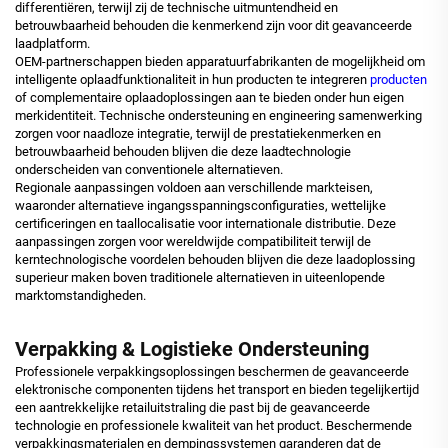
differentiëren, terwijl zij de technische uitmuntendheid en
betrouwbaarheid behouden die kenmerkend zijn voor dit geavanceerde
laadplatform.
OEM-partnerschappen bieden apparatuurfabrikanten de mogelijkheid om
intelligente oplaadfunktionaliteit in hun producten te integreren
producten
of complementaire oplaadoplossingen aan te bieden onder hun eigen
merkidentiteit. Technische ondersteuning en engineering samenwerking
zorgen voor naadloze integratie, terwijl de prestatiekenmerken en
betrouwbaarheid behouden blijven die deze laadtechnologie
onderscheiden van conventionele alternatieven.
Regionale aanpassingen voldoen aan verschillende markteisen,
waaronder alternatieve ingangsspanningsconfiguraties, wettelijke
certificeringen en taallocalisatie voor internationale distributie. Deze
aanpassingen zorgen voor wereldwijde compatibiliteit terwijl de
kerntechnologische voordelen behouden blijven die deze laadoplossing
superieur maken boven traditionele alternatieven in uiteenlopende
marktomstandigheden.
Verpakking & Logistieke Ondersteuning
Professionele verpakkingsoplossingen beschermen de geavanceerde
elektronische componenten tijdens het transport en bieden tegelijkertijd
een aantrekkelijke retailuitstraling die past bij de geavanceerde
technologie en professionele kwaliteit van het product. Beschermende
verpakkingsmaterialen en dempingssystemen garanderen dat de