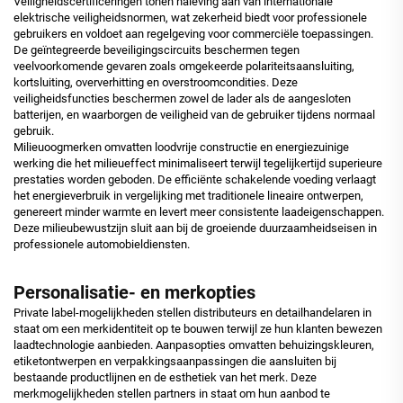
Veiligheidscertificeringen tonen naleving aan van internationale
elektrische veiligheidsnormen, wat zekerheid biedt voor professionele
gebruikers en voldoet aan regelgeving voor commerciële toepassingen.
De geïntegreerde beveiligingscircuits beschermen tegen
veelvoorkomende gevaren zoals omgekeerde polariteitsaansluiting,
kortsluiting, oververhitting en overstroomcondities. Deze
veiligheidsfuncties beschermen zowel de lader als de aangesloten
batterijen, en waarborgen de veiligheid van de gebruiker tijdens normaal
gebruik.
Milieuoogmerken omvatten loodvrije constructie en energiezuinige
werking die het milieueffect minimaliseert terwijl tegelijkertijd superieure
prestaties worden geboden. De efficiënte schakelende voeding verlaagt
het energieverbruik in vergelijking met traditionele lineaire ontwerpen,
genereert minder warmte en levert meer consistente laadeigenschappen.
Deze milieubewustzijn sluit aan bij de groeiende duurzaamheidseisen in
professionele automobieldiensten.
Personalisatie- en merkopties
Private label-mogelijkheden stellen distributeurs en detailhandelaren in
staat om een merkidentiteit op te bouwen terwijl ze hun klanten bewezen
laadtechnologie aanbieden. Aanpasopties omvatten behuizingskleuren,
etiketontwerpen en verpakkingsaanpassingen die aansluiten bij
bestaande productlijnen en de esthetiek van het merk. Deze
merkmogelijkheden stellen partners in staat om hun aanbod te