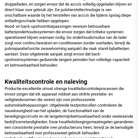
druppelladen, en zorgen ervoor dat de accu's volledig opgeladen blijven en
direct klaar voor gebruik zijn. De pulshersteltechnologie is van
onschatbare waarde bij het herstellen van accu's die tijdens opslag diepe
ontladingsschade hebben opgelopen.
Nood- en back-upstroomtoepassingen vereisen betrouwbare
batterijonderhoudssystemen die ervoor zorgen dat kritieke systemen
operationeel blijven wanneer nodig. De onderhoudsmodus van de lader
zorgt voor continu bewaken en conditioneren zonder overladen, terwijl de
pulsreparatiefunctie zwavelvorming aanpakt die vaak stand-bybatterijen
aantast. Deze uitgebreide aanpak zorgt ervoor dat back-
upstroomsystemen gedurende langere perioden hun volledige capaciteit
en betrouwbaarheid behouden.
Kwaliteitscontrole en naleving
Productie-excellentie omvat strenge kwaliteitscontroleprocessen die
ervoor zorgen dat elk apparaat voldoet aan strikte prestatie- en
veiligheidsnormen die vereist zijn voor professionele
automobieltoepassingen. Uitgebreide testprotocollen controleren de
nauwkeurigheid van het opladen, de functionaliteit van de
beveiligingscircuits en de langetermijnbetrouwbaarheid onder veeleisende
bedrijfsomstandigheden. Deze kwaliteitsborgingsmaatregelen garanderen
een consistente prestatie over productieruns heen, terwijl ze de benodigde
betrouwbaarheid voor professioneel gebruik behouden.