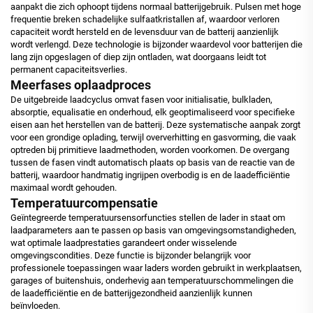
aanpakt die zich ophoopt tijdens normaal batterijgebruik. Pulsen met hoge
frequentie breken schadelijke sulfaatkristallen af, waardoor verloren
capaciteit wordt hersteld en de levensduur van de batterij aanzienlijk
wordt verlengd. Deze technologie is bijzonder waardevol voor batterijen die
lang zijn opgeslagen of diep zijn ontladen, wat doorgaans leidt tot
permanent capaciteitsverlies.
Meerfases oplaadproces
De uitgebreide laadcyclus omvat fasen voor initialisatie, bulkladen,
absorptie, equalisatie en onderhoud, elk geoptimaliseerd voor specifieke
eisen aan het herstellen van de batterij. Deze systematische aanpak zorgt
voor een grondige oplading, terwijl oververhitting en gasvorming, die vaak
optreden bij primitieve laadmethoden, worden voorkomen. De overgang
tussen de fasen vindt automatisch plaats op basis van de reactie van de
batterij, waardoor handmatig ingrijpen overbodig is en de laadefficiëntie
maximaal wordt gehouden.
Temperatuurcompensatie
Geïntegreerde temperatuursensorfuncties stellen de lader in staat om
laadparameters aan te passen op basis van omgevingsomstandigheden,
wat optimale laadprestaties garandeert onder wisselende
omgevingscondities. Deze functie is bijzonder belangrijk voor
professionele toepassingen waar laders worden gebruikt in werkplaatsen,
garages of buitenshuis, onderhevig aan temperatuurschommelingen die
de laadefficiëntie en de batterijgezondheid aanzienlijk kunnen
beïnvloeden.