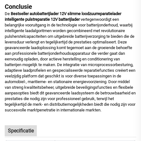
Conclusie
De
Bestseller autobatterijlader 12V slimme loodzuurreparatielader
intelligente pulstreparatie 12V batterijlader
vertegenwoordigt een
belangrijke vooruitgang in de technologie voor batterijonderhoud, waarbij
intelligente laadalgoritmen worden gecombineerd met revolutionaire
pulsherstelcapaciteiten om uitgebreide batterijverzorging te bieden die de
levensduur verlengt en tegelijkertijd de prestaties optimaliseert. Deze
geavanceerde laadoplossing komt tegemoet aan de groeiende behoefte
aan professionele batterijonderhoudsapparatuur die verder gaat dan
eenvoudig opladen, door actieve herstelling en conditionering van
batterijen mogelijk te maken. De integratie van microprocessorbesturing,
adaptieve laadprofielen en gespecialiseerde reparatiefuncties creëert een
veelzijdig platform dat geschikt is voor diverse toepassingen in de
automobiel-, maritieme- en stationaire energievoorziening. Door middel
van streng kwaliteitsbeheer, uitgebreide beveiligingsfuncties en flexibele
aanpasopties biedt dit geavanceerde laadsysteem de betrouwbaarheid en
prestaties die nodig zijn voor professioneel gebruik, terwijl het
tegelijkertijd de merk- en distributiemogelijkheden biedt die nodig zijn voor
succesvolle marktpenetratie in internationale markten.
Specificatie