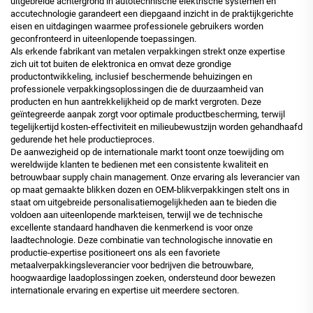
uitgebreide achtergrond in autotechnische elektrische systemen en
accutechnologie garandeert een diepgaand inzicht in de praktijkgerichte
eisen en uitdagingen waarmee professionele gebruikers worden
geconfronteerd in uiteenlopende toepassingen.
Als erkende fabrikant van metalen verpakkingen strekt onze expertise
zich uit tot buiten de elektronica en omvat deze grondige
productontwikkeling, inclusief beschermende behuizingen en
professionele verpakkingsoplossingen die de duurzaamheid van
producten en hun aantrekkelijkheid op de markt vergroten. Deze
geïntegreerde aanpak zorgt voor optimale productbescherming, terwijl
tegelijkertijd kosten-effectiviteit en milieubewustzijn worden gehandhaafd
gedurende het hele productieproces.
De aanwezigheid op de internationale markt toont onze toewijding om
wereldwijde klanten te bedienen met een consistente kwaliteit en
betrouwbaar supply chain management. Onze ervaring als leverancier van
op maat gemaakte blikken dozen en OEM-blikverpakkingen stelt ons in
staat om uitgebreide personalisatiemogelijkheden aan te bieden die
voldoen aan uiteenlopende markteisen, terwijl we de technische
excellente standaard handhaven die kenmerkend is voor onze
laadtechnologie. Deze combinatie van technologische innovatie en
productie-expertise positioneert ons als een favoriete
metaalverpakkingsleverancier voor bedrijven die betrouwbare,
hoogwaardige laadoplossingen zoeken, ondersteund door bewezen
internationale ervaring en expertise uit meerdere sectoren.