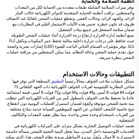
أنظمة السلامة والحماية
توفر ميزات السلامة الشاملة طبقات متعددة من الحماية لكل من المعدات
والمشغلين. تراقب أنظمة الحماية المتقدمة للدوائر الكهربائية حالات التيار
الزائد، والجهد الزائد، وحالات القصر، وتقطع عمليات الشحن تلقائيًا عند اكتشاف
ظروف قد تكون خطرة. تحمي هذه الآليات الاستثمار القيّم في البطاريات مع
ضمان سلامة المشغل في جميع بيئات التشغيل.
تمنع أنظمة إدارة الحرارة ارتفاع درجة الحرارة أثناء عمليات الشحن الطويلة،
حيث تحافظ على درجات حرارة داخلية مثالية تحفظ عمر المكونات وتكفل أداءً
ثابتًا. توفر مؤشرات الصمام الثنائي الباعث للضوء (LED) إشارات بصرية واضحة
حول تقدم عملية الشحن وحالة النظام، مما يمكن المشغلين من مراقبة عمليات
الشحن بنظرة سريعة.
التطبيقات وحالات الاستخدام
تشكل عمليات ملاعب الجولف مجالاً رئيسياً
التطبيق
المنطقة التي توفر فيها
شاحن البطارية الليثيومية لعربات الجولف الكهربائية ذات الجهد التلقائي 72
فولت 84 فولت 8 أمبير، و48 فولت و60 فولت و72 فولت 8 أمبير، قيمة استثنائية.
عادةً ما تحتفظ ملاعب الجولف بأسطول كبير من العربات الكهربائية التي تتطلب
بنية تحتية للشحن موثوقة وكفؤة لضمان استمرار العمليات اليومية دون انقطاع.
تتيح خاصية الكشف التلقائي عن الجهد للموظفين الصيانة خدمة نماذج مختلفة
من العربات باستخدام وحدة شحن واحدة، مما يقلل تعقيد المعدات والتكاليف
التشغيلية.
تعتمد عمليات التوصيل التجارية بشكل متزايد على المركبات الكهربائية في
الخدمات اللوجستية داخل المدن، مما يجعل البنية التحتية للشحن مسألة حاسمة
لاستمرارية الأعمال. ويُقدّر مديرو الأساطيل مرونة نظام الشحن هذا، الذي يمكنه