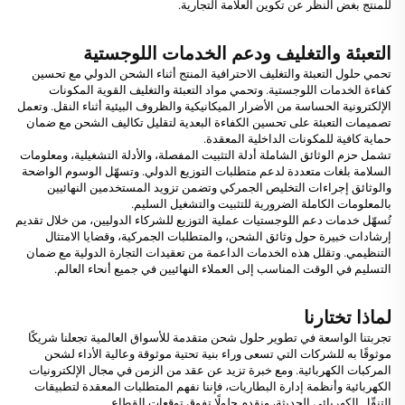
للمنتج بغض النظر عن تكوين العلامة التجارية.
التعبئة والتغليف ودعم الخدمات اللوجستية
تحمي حلول التعبئة والتغليف الاحترافية المنتج أثناء الشحن الدولي مع تحسين
كفاءة الخدمات اللوجستية. وتحمي مواد التعبئة والتغليف القوية المكونات
الإلكترونية الحساسة من الأضرار الميكانيكية والظروف البيئية أثناء النقل. وتعمل
تصميمات التعبئة على تحسين الكفاءة البعدية لتقليل تكاليف الشحن مع ضمان
حماية كافية للمكونات الداخلية المعقدة.
تشمل حزم الوثائق الشاملة أدلة التثبيت المفصلة، والأدلة التشغيلية، ومعلومات
السلامة بلغات متعددة لدعم متطلبات التوزيع الدولي. وتسهّل الوسوم الواضحة
والوثائق إجراءات التخليص الجمركي وتضمن تزويد المستخدمين النهائيين
بالمعلومات الكاملة الضرورية للتثبيت والتشغيل السليم.
تُسهّل خدمات دعم اللوجستيات عملية التوزيع للشركاء الدوليين، من خلال تقديم
إرشادات خبيرة حول وثائق الشحن، والمتطلبات الجمركية، وقضايا الامتثال
التنظيمي. وتقلل هذه الخدمات الداعمة من تعقيدات التجارة الدولية مع ضمان
التسليم في الوقت المناسب إلى العملاء النهائيين في جميع أنحاء العالم.
لماذا تختارنا
تجربتنا الواسعة في تطوير حلول شحن متقدمة للأسواق العالمية تجعلنا شريكًا
موثوقًا به للشركات التي تسعى وراء بنية تحتية موثوقة وعالية الأداء لشحن
المركبات الكهربائية. ومع خبرة تزيد عن عقد من الزمن في مجال الإلكترونيات
الكهربائية وأنظمة إدارة البطاريات، فإننا نفهم المتطلبات المعقدة لتطبيقات
التنقّل الكهربائي الحديثة، ونقدم حلولًا تفوق توقعات القطاع.