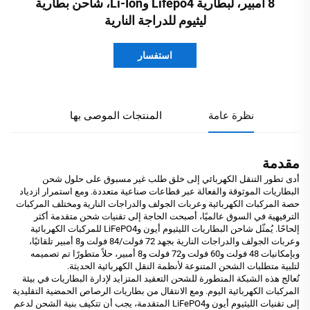
8 أمبير، لبطارية Lifepo4 وLi-Ion، شاحن بطارية
ليثيوم للدراجة النارية
استفسار
نظرة عامة
المنتجات الموصى بها
مقدمة
أدى تطور التنقل الكهربائي إلى خلق طلب غير مسبوق على حلول شحن
البطاريات الموثوقة والفعالة عبر قطاعات صناعية متعددة. ومع استمرار ازدياد
حصة المركبات الكهربائية وعربات الجولف والدراجات النارية ومختلف المركبات
الترفيهية في السوق عالميًا، أصبحت الحاجة إلى تقنيات شحن متقدمة أكثر
إلحاحًا. يُمثّل شاحن البطاريات الليثيوم أيون وLiFePO4 للمركبات الكهربائية
وعربات الجولف والدراجات النارية بجهد 72 فولت/84 فولت و8 أمبير تلقائيًا،
وبإمكانيات 48 فولت و60 فولت و72 فولت و8 أمبير، حلاً متطورًا تم تصميمه
لتلبية متطلبات الشحن المتنوعة لأنظمة النقل الكهربائية الحديثة.
تُعالج هذه الشبكة المتطورة للشحن التعقيد المتزايد لإدارة البطاريات في بيئة
المركبات الكهربائية اليوم. ومع الانتقال من بطاريات الرصاص الحمضية التقليدية
إلى تقنيات الليثيوم أيون وLiFePO4 المتقدمة، يجب أن تتكيف بنية الشحن لدعم