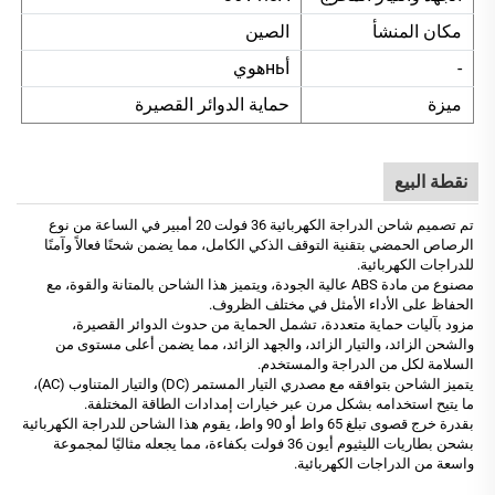
مكان المنشأ
الصين
-
أньهوي
ميزة
حماية الدوائر القصيرة
نقطة البيع
تم تصميم شاحن الدراجة الكهربائية 36 فولت 20 أمبير في الساعة من نوع
الرصاص الحمضي بتقنية التوقف الذكي الكامل، مما يضمن شحنًا فعالاً وآمنًا
للدراجات الكهربائية.
مصنوع من مادة ABS عالية الجودة، ويتميز هذا الشاحن بالمتانة والقوة، مع
الحفاظ على الأداء الأمثل في مختلف الظروف.
مزود بآليات حماية متعددة، تشمل الحماية من حدوث الدوائر القصيرة،
والشحن الزائد، والتيار الزائد، والجهد الزائد، مما يضمن أعلى مستوى من
السلامة لكل من الدراجة والمستخدم.
يتميز الشاحن بتوافقه مع مصدري التيار المستمر (DC) والتيار المتناوب (AC)،
ما يتيح استخدامه بشكل مرن عبر خيارات إمدادات الطاقة المختلفة.
بقدرة خرج قصوى تبلغ 65 واط أو 90 واط، يقوم هذا الشاحن للدراجة الكهربائية
بشحن بطاريات الليثيوم أيون 36 فولت بكفاءة، مما يجعله مثاليًا لمجموعة
واسعة من الدراجات الكهربائية.