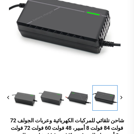
شاحن تلقائي للمركبات الكهربائية وعربات الجولف 72
فولت 84 فولت 8 أمبير، 48 فولت 60 فولت 72 فولت