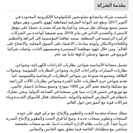
مقدمة الشركة
تأسست شركة تيانتشانغ تشاوتشين للتكنولوجيا الإلكترونية المحدودة في
أكتوبر 2017، وتقع عند البوابة الشرقية لمقاطعة آنهوي بالصين، وهي موقع
متميز يتمتع بوسائل نقل مريحة. وباعتبارها شركة مصدرة، حصلنا على مؤهل
الاستيراد والتصدير الذاتي في يناير 2018، وتم تصنيفنا كواحدة من الشركات
الركيزة الرئيسية في المنطقة. يستند ثقافتنا المؤسسية إلى النزاهة والتنظيم
والكفاءة والابتكار، وتُوجه مبادئنا بـ"الاعتماد على السوق المحلية، والانفتاح على
العالم". ومن خلال جهود موظفينا المستمرة وتصميمهم الثابت، واصلت شركتنا
التوسع في حجمها، وتحسّن أداؤها عاماً بعد عام.
تشمل منتجاتنا الأساسية شواحن بطاريات الدراجات الكهربائية، وشواحن
بطاريات السيارات والدراجات النارية، وشواحن البطاريات الليثيومية، ومحولات
الطاقة، ومجموعة متنوعة من شواحن البطاريات الرصاصية والليثيومية. كما
نقدم شواحن حزم البطاريات عالية القدرة وشواحن بطاريات الآلات الزراعية،
مع تشكيلة واسعة تضم أكثر من 1000 نموذج. وتتمتع منتجاتنا بانتشار عالمي،
مع توزيع في خمس قارات، مما يعزز سمعتنا في الصناعة الدولية. ونحن نشارك
بانتظام في المعارض المحلية والدولية، باستكشاف فعال للأسواق الجديدة وبناء
شراكات قوية مع الموزعين حول العالم.
نمتلك منشأة متقدمة للبحث والتطوير والإنتاج، مع تركيز قوي على جودة
المنتجات وتطوير منتجات جديدة. وتتيح لنا فرق البحث والتطوير والإنتاج المدربة
تدريباً جيداً، إلى جانب نظام الإدارة المحدث لدينا، تقديم منتجات مخصصة
تتماشى مع متطلباتك الخاصة فيما يتعلق بجهد القابس والمعايير.