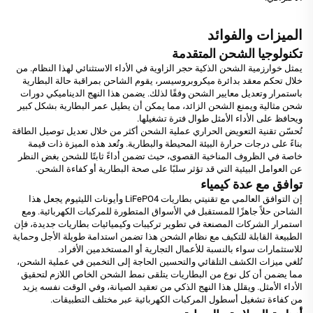
الميزات والفوائد
تكنولوجيا الشحن المتقدمة
يمثل خوارزمية الشحن الذكية حجر الزاوية في الأداء الاستثنائي لهذا النظام. من
خلال تحكم معقد بدائرة ميكروبروسيسر، يقوم الشاحن بمراقبة حالة البطارية
باستمرار وتعديل معايير الشحن وفقًا لذلك. يضمن هذا النهج الديناميكي دورات
شحن مثالية ويمنع الشحن الزائد، مما يمكن أن يطيل عمر البطارية بشكل كبير
ويحافظ على الأداء الأمثل طوال فترة تشغيلها.
تُحسّن تقنية التعويض الحراري عملية الشحن أكثر من خلال تعديل توصيل الطاقة
بناءً على درجات حرارة البيئة المحيطة والبطارية. وتُعد هذه الميزة ذات قيمة
خاصة في الظروف المناخية القصوى، حيث تضمن أداءً ثابتًا للشحن بغض النظر
عن العوامل البيئية التي قد تؤثر سلبًا على صحة البطارية أو كفاءة الشحن.
توافق مع عدة كيمياء
إن التوافق العالمي مع تقنيتي بطاريات LiFePO4 وأيونات الليثيوم يجعل هذا
الشاحن حلاً جاهزًا للمستقبل في الأسواق المتطورة للمركبات الكهربائية. ومع
استمرار الشركات المصنعة في تطوير تركيبات وكيميائيات بطاريات جديدة، فإن
الطبيعة القابلة للتكيف مع نظام الشحن هذا تضمن استدامة طويلة الأجل وحماية
للاستثمارات سواء بالنسبة للأعمال التجارية أو المستخدمين الأفراد.
تُلغي ميزات الكشف التلقائي والتحسين الحاجة إلى التخمين في عملية الشحن،
مما يضمن أن كل نوع من البطاريات يتلقى نمط الشحن الخاص اللازم لتحقيق
الأداء الأمثل. ويقلل هذا النهج الذكي من تعقيد الصيانة، وفي الوقت نفسه يزيد
من كفاءة تشغيل أسطول المركبات الكهربائية عبر مختلف التطبيقات.