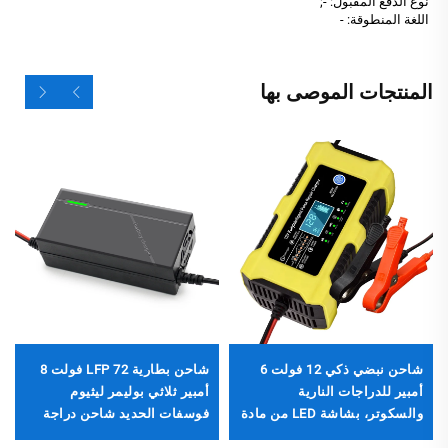
نوع الدفع المقبول: -;
اللغة المنطوقة: -
المنتجات الموصى بها
شاحن نبضي ذكي 12 فولت 6
شاحن بطارية LFP 72 فولت 8
أمبير للدراجات النارية
أمبير ثلاثي بوليمر ليثيوم
والسكوتر، بشاشة LED من مادة
فوسفات الحديد شاحن دراجة
البولي كربونات، إخراج قابل
كهربائية تيار مستمر 560 واط