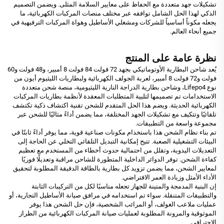
تشكيلات جهد متعددة مع الحفاظ على معايير السلامة المثلى. ويضمن التصميم
الذكي لهذا الحل الشامل توافقه عبر مختلف منصات المركبات الكهربائية، ما
يجعله مكوناً أساسياً للشركات ومشغلي الأساطيل وهواة المركبات الترفيهية في
جميع أنحاء العالم.
نظرة عامة على المنتج
يُعد شاحن البطارية الأوتوماتيكي بجهد 72 فولت 84 فولت 8 أمبير، و48 فولت و60
فولت و72 فولت 8 أمبير، لعربة الجولف الكهربائية ولبطاريات الليثيوم أيون من
نوع Lifepo4، وشاحن بطارية الدراجة النارية الليثيومية، منصة شحن متعددة
الاستخدامات تم تصميمها لتلبية المتطلبات المعقدة لأنظمة بطاريات المركبات
الكهربائية الحديثة. ويضم هذا الحل المتقدم للشحن تقنية اكتشاف ذكية تكتشف
تلقائيًا وتتكيف مع تشكيلات الجهد المختلفة، مما يضمن أداءً مثاليًا للشحن عبر
مجموعة واسعة من التطبيقات.
تم بناء نظام الشحن هذا باستخدام مكونات صناعية قوية، مما يوفر أداءً ثابتًا في
البيئات التشغيلية الصعبة. تتيح إمكانية التبديل التلقائي التخلي عن الحاجة إلى
التعديلات اليدوية، وتقلل من احتمالية حدوث أخطاء من المستخدم مع تعظيم
كفاءة الشحن. توفر الدوائر الداخلية المتطورة للشاحن مراقبة وتعديلًا فوريًا
لمعايير الشحن، مما يضمن تزويد كل بطارية بالطاقة الدقيقة المطلوبة لتحقيق
الأداء الأمثل وزيادة العمر الافتراضي.
إن البنية المدمجة والمتينة للجهاز تجعله مناسبًا لكل من التركيبات الثابتة
والتطبيقات المتنقلة. سواء تم استخدامه في مرافق صيانة الأساطيل التجارية، أو
عمليات ملاعب الغولف، أو المرائب الشخصية، فإن حل الشحن هذا يوفر
الموثوقية والمرونة المطلوبة لعمليات صيانة المركبات الكهربائية من الطراز
الاحترافي.