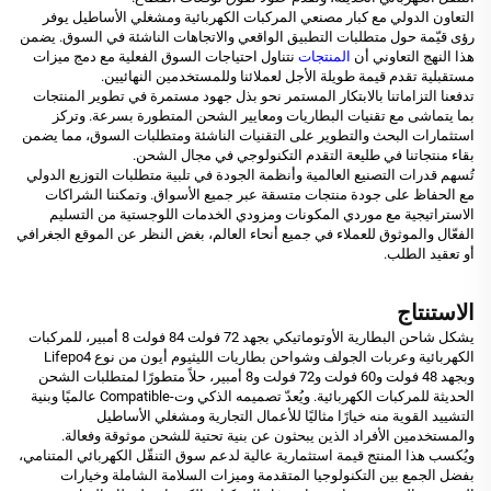
التعاون الدولي مع كبار مصنعي المركبات الكهربائية ومشغلي الأساطيل يوفر
رؤى قيّمة حول متطلبات التطبيق الواقعي والاتجاهات الناشئة في السوق. يضمن
هذا النهج التعاوني أن
المنتجات
نتناول احتياجات السوق الفعلية مع دمج ميزات
مستقبلية تقدم قيمة طويلة الأجل لعملائنا وللمستخدمين النهائيين.
تدفعنا التزاماتنا بالابتكار المستمر نحو بذل جهود مستمرة في تطوير المنتجات
بما يتماشى مع تقنيات البطاريات ومعايير الشحن المتطورة بسرعة. وتركز
استثمارات البحث والتطوير على التقنيات الناشئة ومتطلبات السوق، مما يضمن
بقاء منتجاتنا في طليعة التقدم التكنولوجي في مجال الشحن.
تُسهم قدرات التصنيع العالمية وأنظمة الجودة في تلبية متطلبات التوزيع الدولي
مع الحفاظ على جودة منتجات متسقة عبر جميع الأسواق. وتمكننا الشراكات
الاستراتيجية مع موردي المكونات ومزودي الخدمات اللوجستية من التسليم
الفعّال والموثوق للعملاء في جميع أنحاء العالم، بغض النظر عن الموقع الجغرافي
أو تعقيد الطلب.
الاستنتاج
يشكل شاحن البطارية الأوتوماتيكي بجهد 72 فولت 84 فولت 8 أمبير، للمركبات
الكهربائية وعربات الجولف وشواحن بطاريات الليثيوم أيون من نوع Lifepo4
وبجهد 48 فولت و60 فولت و72 فولت و8 أمبير، حلاً متطورًا لمتطلبات الشحن
الحديثة للمركبات الكهربائية. ويُعدّ تصميمه الذكي وت-Compatible عالميًا وبنية
التشييد القوية منه خيارًا مثاليًا للأعمال التجارية ومشغلي الأساطيل
والمستخدمين الأفراد الذين يبحثون عن بنية تحتية للشحن موثوقة وفعالة.
ويُكسب هذا المنتج قيمة استثمارية عالية لدعم سوق التنقّل الكهربائي المتنامي،
بفضل الجمع بين التكنولوجيا المتقدمة وميزات السلامة الشاملة وخيارات