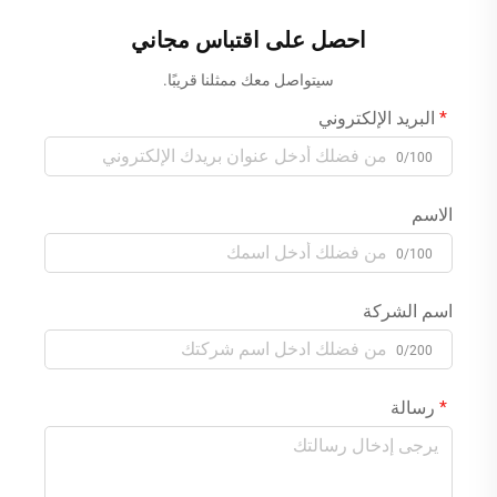
للتخصيص لأوروبا/الولايات
87.6 فولت/84 فولت/88.2
المتحدة/المملكة المتحدة،
فولت
احصل على اقتباس مجاني
إصلاح للسيارات ببطاريات
سيتواصل معك ممثلنا قريبًا.
LifePO4
البريد الإلكتروني
0/100
الاسم
0/100
اسم الشركة
0/200
رسالة