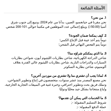
الأسئلة الشائعة
1. من نحن؟
نحن مقرنا في جيانغسو، الصين، بدأنا من عام 2024، ونبيع إلى جنوب شرق
آسيا (50.00٪). ويبلغ إجمالي عدد الموظفين في مكتبنا حوالي 101-200 شخص.
2. كيف يمكننا ضمان الجودة؟
دوماً يتم أخذ عينة قبل الإنتاج الكمي؛
دوماً يتم الفحص النهائي قبل الشحن؛
3. ما الذي يمكنكم شراؤه منا؟
شاحن الدراجة الكهربائية، شاحن بطاريات الليثيوم أيون، شواحن بطاريات
السيارات والدراجات النارية، شاحن بطاريات الليثيوم عالي القدرة بغلاف
ألومنيوم، شاحن بطارية السكوتر
4. لماذا يجب أن تشتري منا ولا تشتري من موردين آخرين؟
نحن مصنع المصدر منذ عشر سنوات، متخصصون في إنتاج وتطوير الشواحن،
وتملك فريق بحث وتطوير احترافي، وخبرة غنية في المبيعات التجارية الخارجية،
وتُباع منتجاتنا بشكل جيد محليًا ودوليًا
5. ما الخدمات التي يمكن أن نقدمها؟
شروط التسليم المقبولة: -;
عملة الدفع المقبولة: -;