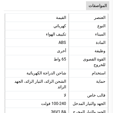
المواصفات
العنصر
القيمة
النوع
كهربائي
الميناء
تكييف الهواء
المادة
ABS
وظيفة
أخرى
القوة القصوى
65 واط
للخروج
استخدام
شاحن الدراجة الكهربائية
حماية
الشحن الزائد، التيار الزائد، الجهد
الزائد
قالب خاص
لا
الجهد والتيار المدخل
100-240 فولت
الجهد والتيار المخرج
36V1.8A