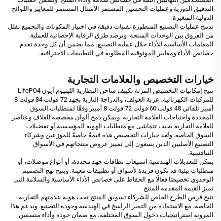
التدقيق الدورية وعمليات التحسين المستمر الامتثال المستمر للمعايير واللوائح
الدولية المتغيرة.
تدمج عمليات التصنيع المتطورة تقنيات دقيقة في اختيار المكونات والتجميع تقلل
من الفروق بين الوحدات المنتجة. وترصد طرق الرقابة الإحصائية للعملية
المعلمات الأساسية للأداء خلال عملية التصنيع، مما يضمن أن كل وحدة تقدم
خصائص الأداء ومعايير الموثوقية المطلوبة في التطبيقات الاحترافية.
خيارات التخصيص والعلامات التجارية
تتيح إمكانيات التخصيص المرنة تكييف شاحن البطارية الليثيوم أيون LifePO4
للمركبات الكهربائية، عربة الغولف، والدراجة النارية بجهد 72 فولت 84 فولت 8
أمبير تلقائي 48 فولت 60 فولت 72 فولت 8 أمبير وفقًا لمتطلبات السوق
المحددة واحتياجات العلامة التجارية. ويمكن دمج ألوان مخصصة للغلاف وعناصر
للعلامة التجارية بحيث تتماشى مع متطلبات الهوية المؤسسية أو تفضيلات
السوق الخاصة. وتُعد خيارات التخصيص هذه قيمةً خاصةً للموزعين وشركاء
التصنيع الأصليين الذين يسعون إلى تمييز عروض منتجاتهم في الأسواق
التنافسية.
يمكن للتعديلات الهندسية استيعاب نطاقات جهد محددة، أو أنواع موصلات، أو
متطلبات بيئية قد تكون فريدة لأسواق أو تطبيقات معينة. ويتيح نهج التصميم
الوحدوي تخصيصًا فعالًا مع الحفاظ على خصائص الأداء الأساسية والسلامة التي
تميز القيمة المقدمة للمنتج.
تتيح فرص الطرح الخاص للشركاء تسويق المنتج تحت هوية علامتهم التجارية
الخاصة، مع الاستفادة من التميز الراسخ في الهندسة وجودة التصنيع. ويدعم هذا
المرونة استراتيجيات دخول السوق المختلفة، مع ضمان جودة وأداء متسقين