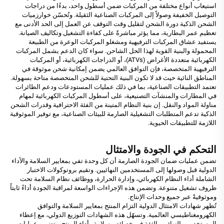
استيعاب أنواع مختلفة من المركبات ضمن أسطول واحد، بدءًا من دراجات
التوصيل الخفيفة وصولاً إلى المركبات الصناعية الثقيلة. وتُحسّن خوارزميات
الشحن الذكية دورة الشحن لتقليل وقت التوقف عن العمل إلى الحد الأدنى مع
تعظيم عمر البطارية، مما يؤثر مباشرةً على كفاءة التشغيل وتكاليف الصيانة.
يستفيد عشاق المركبات الترفيهية ومشغلو المركبات الوعرة من الطبيعة
المحمولة والبنية القوية لهذا الحل الشاحن. سواء كان الدعم يشمل المركبات
الكهربائية متعددة الأغراض (ATVs)، أو الدراجات الكهربائية، أو المركبات
الترفيهية المتخصصة، فإن التوافق العالمي يضمن إمكانية شحن موثوقة في
المناطق النائية حيث قد لا تكون البنية التحتية للشحن المتخصصة متاحة بسهولة.
تعتمد التطبيقات الصناعية، بما في ذلك عمليات المستودعات ودعم الطائرات
في المطارات والمنشآت التصنيعية، على أسطول المركبات الكهربائية لمهام
مناولة المواد والنقل. إن بنية النظام المتينة من الفئة الاحترافية وقدرات الشحن
الذكية تدعم المتطلبات التشغيلية الصارمة للبيئات الصناعية، مع توفير الموثوقية
اللازمة للتطبيقات الحيوية.
التحكم في الجودة والامتثال
تضمن عمليات ضمان الجودة الصارمة أن كل وحدة تفي بمعايير السلامة والأداء
الدولية قبل وصولها إلى المستخدمين النهائيين. وتقيم بروتوكولات الاختبار
الشاملة أداء النظام الكهربائي، وإدارة الحرارة، ووظائف نظام السلامة تحت
ظروف تشغيل متنوعة. وتضمن هذه الإجراءات الواسعة لمراقبة الجودة أداءً ثابتاً
وموثوقيةً عبر جميع وحدات الإنتاج.
تُظهر شهادات الامتثال الدولية التزام المنتج بمعايير السلامة والتوافق
الكهرومغناطيسي العالمية. وتسهّل هذه الشهادات التوزيع الدولي، مع إعطاء
المستخدمين النهائيين الثقة في خصائص سلامة وأداء المنتج. وتضمن عمليات